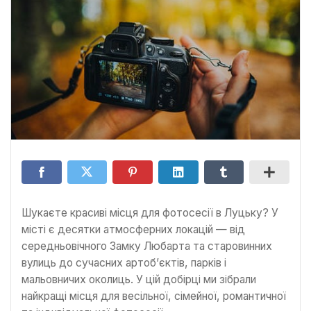
Шукаєте красиві місця для фотосесії в Луцьку? У
місті є десятки атмосферних локацій — від
середньовічного Замку Любарта та старовинних
вулиць до сучасних артоб’єктів, парків і
мальовничих околиць. У цій добірці ми зібрали
найкращі місця для весільної, сімейної, романтичної