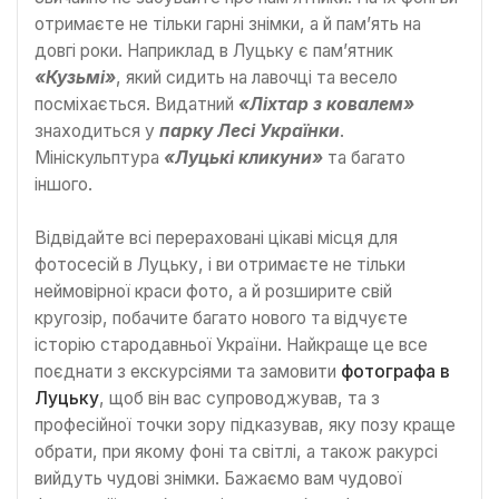
отримаєте не тільки гарні знімки, а й пам’ять на
довгі роки. Наприклад в Луцьку є пам’ятник
«Кузьмі»
, який сидить на лавочці та весело
посміхається. Видатний
«Ліхтар з ковалем»
знаходиться у
парку Лесі Українки
.
Мініскульптура
«Луцькі кликуни»
та багато
іншого.
Відвідайте всі перераховані цікаві місця для
фотосесій в Луцьку, і ви отримаєте не тільки
неймовірної краси фото, а й розширите свій
кругозір, побачите багато нового та відчуєте
історію стародавньої України. Найкраще це все
поєднати з екскурсіями та замовити
фотографа в
Луцьку
, щоб він вас супроводжував, та з
професійної точки зору підказував, яку позу краще
обрати, при якому фоні та світлі, а також ракурсі
вийдуть чудові знімки. Бажаємо вам чудової