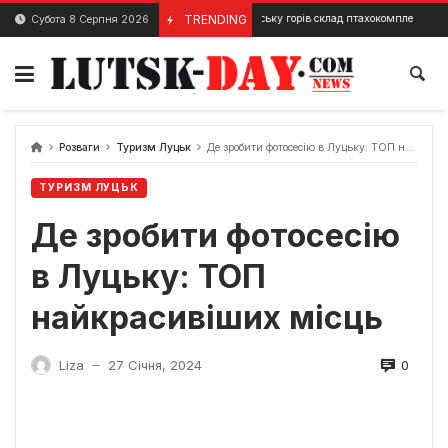
Skip
У Нововолинську горів склад птахокомплексу
TRENDING
Субота 8 Серпня 2026
1 Лютого, 2024
20 Грудня,
to
content
Розваги
Туризм Луцьк
Де зробити фотосесію в Луцьку: ТОП найкрасивіших місць
ТУРИЗМ ЛУЦЬК
Де зробити фотосесію
в Луцьку: ТОП
найкрасивіших місць
0
Liza
27 Січня, 2024
—