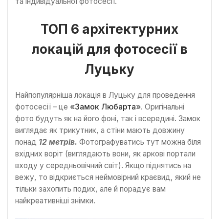
та індивідуальної фотосесії.
ТОП 6 архітектурних
локацій для фотосесії в
Луцьку
Найпопулярніша локація в Луцьку для проведення
фотосесії – це
«
Замок Любарта
»
. Оригінальні
фото будуть як на його фоні, так і всередині. Замок
виглядає як трикутник, а стіни мають довжину
понад
12 метрів.
Фотографуватись тут можна біля
вхідних воріт (виглядають вони, як аркові портали
входу у середньовічний світ). Якщо піднятись на
вежу, то відкриється неймовірний краєвид, який не
тільки захопить подих, але й порадує вам
найкреативніші знімки.