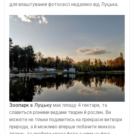
для влаштування фотосесії недалеко від Луцька.
Зоопарк
в Луцьку
має площу 4 гектари, та
славиться різними видами тварин й рослин. Ви
можете не тільки подивитись на прекрасні витвори
природи, а й можливо вперше побачити якихось
тварин, та зробити класні фото з ними на фоні