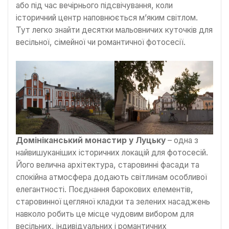
або під час вечірнього підсвічування, коли
історичний центр наповнюється м’яким світлом.
Тут легко знайти десятки мальовничих куточків для
весільної, сімейної чи романтичної фотосесії.
Домініканський монастир у Луцьку
– одна з
найвишуканіших історичних локацій для фотосесій.
Його велична архітектура, старовинні фасади та
спокійна атмосфера додають світлинам особливої
елегантності. Поєднання барокових елементів,
старовинної цегляної кладки та зелених насаджень
навколо робить це місце чудовим вибором для
весільних, індивідуальних і романтичних