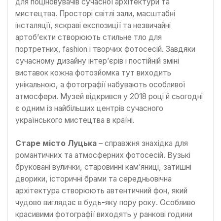
для поціновувачів сучасної архітектури та
мистецтва. Просторі світлі зали, масштабні
інсталяції, яскраві експозиції та незвичайні
артоб’єкти створюють стильне тло для
портретних, fashion і творчих фотосесій. Завдяки
сучасному дизайну інтер’єрів і постійній зміні
виставок кожна фотозйомка тут виходить
унікальною, а фотографії набувають особливої
атмосфери. Музей відкрився у 2018 році й сьогодні
є одним із найбільших центрів сучасного
українського мистецтва в країні.
Старе місто Луцька
– справжня знахідка для
романтичних та атмосферних фотосесій. Вузькі
бруковані вулички, старовинні кам’яниці, затишні
дворики, історичні брами та середньовічна
архітектура створюють автентичний фон, який
чудово виглядає в будь-яку пору року. Особливо
красивими фотографії виходять у ранкові години