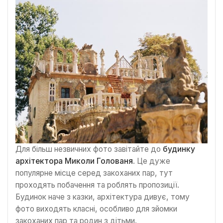
Для більш незвичних фото завітайте до
будинку
архітектора Миколи Голованя
. Це дуже
популярне місце серед закоханих пар, тут
проходять побачення та роблять пропозиції.
Будинок наче з казки, архітектура дивує, тому
фото виходять класні, особливо для зйомки
закоханих пар та родин з дітьми.