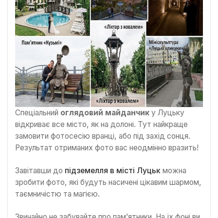
Спеціальний
оглядовий майданчик
у Луцьку
відкриває все місто, як на долоні. Тут найкраще
замовити фотосесію вранці, або під захід сонця.
Результат отриманих фото вас неодмінно вразить!
Завітавши до
підземелля в місті Луцьк
можна
зробити фото, які будуть насичені цікавим шармом,
таємничістю та магією.
Звичайно не забувайте про пам’ятники. На їх фоні ви