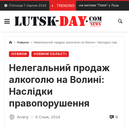
Skip
Театральна вистава “Повія” у Луцьку
TRENDING
П’ятниця 7 Серпня 2026
26 Травня, 2024
26 Лютог
to
content
Новини
Нелегальний продаж алкоголю на Волині: Наслідки правопорушення
НОВИНИ
НОВИНИ ОБЛАСТІ
Нелегальний продаж
алкоголю на Волині:
Наслідки
правопорушення
0
Andriy
6 Січня, 2024
—