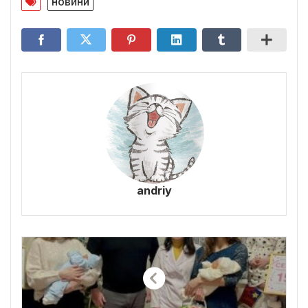
новини
andriy