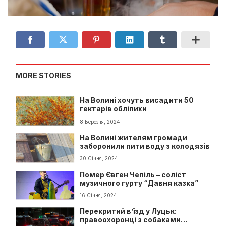
MORE STORIES
На Волині хочуть висадити 50
гектарів обліпихи
8 Березня, 2024
На Волині жителям громади
заборонили пити воду з колодязів
30 Січня, 2024
Помер Євген Чепіль – соліст
музичного гурту “Давня казка”
16 Січня, 2024
Перекритий в’їзд у Луцьк:
правоохоронці з собаками