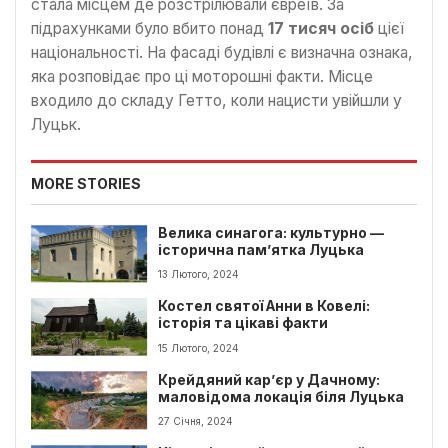
стала місцем де розстрілювали євреїв. За
підрахунками було вбито понад
17 тисяч осіб
цієї
національності. На фасаді будівлі є визначна ознака,
яка розповідає про ці моторошні факти. Місце
входило до складу Гетто, коли нацисти увійшли у
Луцьк.
MORE STORIES
Велика синагога: культурно —
історична пам’ятка Луцька
13 Лютого, 2024
Костел святої Анни в Ковелі:
історія та цікаві факти
15 Лютого, 2024
Крейдяний кар’єр у Дачному:
маловідома локація біля Луцька
27 Січня, 2024