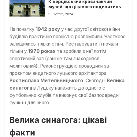
Ківерцівський краєзнавчий
музей: що цікавого подивитись
15 Лютого, 2024
На початку
1942 року
у час другої світової війни
будівлю практично повністю розбомбили. Частково
залишились тільки стіни. Реставрувати її почали
тільки у
1970 роках
та зробили з неї потім
спортивний зал (раніше там знаходився
молитовний). Реконструкцією проводили за
проєктом видатного луцького архітектора
Ростислава Метельницького
. Сьогодні
Велика
синагога
в Луцьку належить до одного с
футбольних клубів та виконує свої безпосередні
функції для нього.
Велика синагога: цікаві
факти