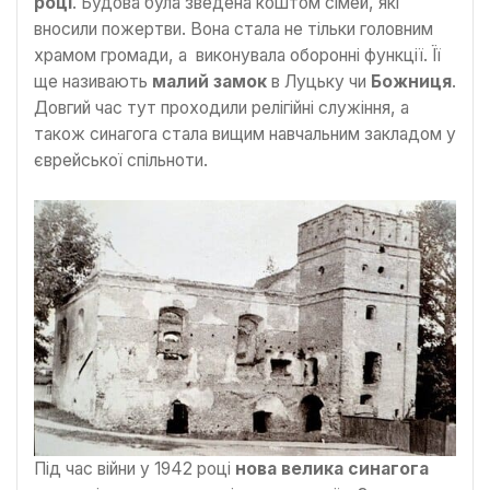
році
. Будова була зведена коштом сімей, які
вносили пожертви. Вона стала не тільки головним
храмом громади, а виконувала оборонні функції. Її
ще називають
малий замок
в Луцьку
чи
Божниця
.
Довгий час тут проходили релігійні служіння, а
також синагога стала вищим навчальним закладом у
єврейської спільноти.
Під час війни у 1942 році
нова велика синагога