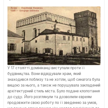
У 17 столітті домініканці виступали проти її
будівництва. Вони відвідували храм, який
знаходився поблизу та не хотіли, щоб синагога була
вищою за нього, а також не порушувала закладений
архітектурний стиль міста. Було подане клопотання
до суду. Його розглянули та дозволили євреям
продовжити свою роботу по її зведенню за умов,