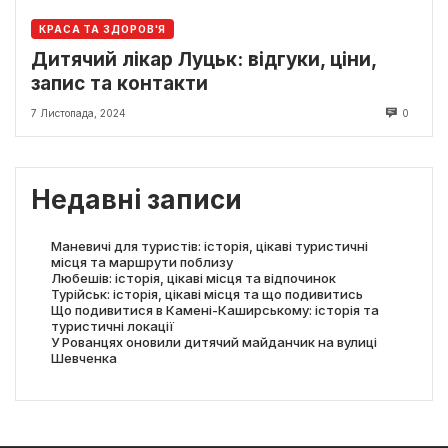
КРАСА ТА ЗДОРОВ'Я
Дитячий лікар Луцьк: відгуки, ціни,
запис та контакти
7 Листопада, 2024
0
Недавні записи
Маневичі для туристів: історія, цікаві туристичні
місця та маршрути поблизу
Любешів: історія, цікаві місця та відпочинок
Турійськ: історія, цікаві місця та що подивитись
Що подивитися в Камені-Каширському: історія та
туристичні локації
У Рованцях оновили дитячий майданчик на вулиці
Шевченка