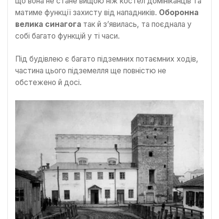
що вона не стане вищою ніж костел домініканців та
матиме функції захисту від нападників.
Оборонна
велика синагога
так й з’явилась, та поєднала у
собі багато функцій у ті часи.
Під будівлею є багато підземних потаємних ходів,
частина цього підземелля ще повністю не
обстежено й досі.