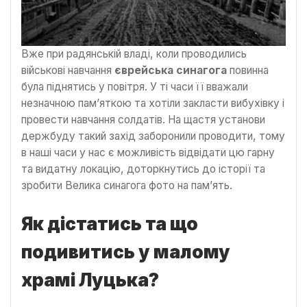
Вже при радянській владі, коли проводились
військові навчання
єврейська синагога
повинна
була піднятись у повітря. У ті часи її вважали
незначною пам’яткою та хотіли закласти вибухівку і
провести навчання солдатів. На щастя установи
держбуду такий захід заборонили проводити, тому
в наші часи у нас є можливість відвідати цю гарну
та видатну локацію, доторкнутись до історії та
зробити Велика синагога фото на пам’ять.
Як дістатись та що
подивитись у малому
храмі Луцька?