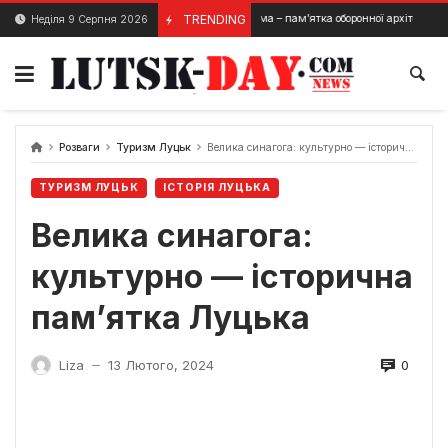
Skip
Луцька брама – пам’ятка оборонної архітектури в селищі Оли
TRENDING
Неділя 9 Серпня 2026
20 Лютого, 2024
to
content
Розваги
Туризм Луцьк
Велика синагога: культурно — історична пам’ятка Луцька
ТУРИЗМ ЛУЦЬК
ІСТОРІЯ ЛУЦЬКА
Велика синагога:
культурно — історична
пам’ятка Луцька
0
Liza
13 Лютого, 2024
—