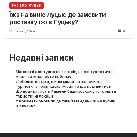
ГАСТРО-ЛУЦЬК
Їжа на виніс Луцьк: де замовити
доставку їжі в Луцьку?
23 Лютого, 2024
0
Недавні записи
Маневичі для туристів: історія, цікаві туристичні
місця та маршрути поблизу
Любешів: історія, цікаві місця та відпочинок
Турійськ: історія, цікаві місця та що подивитись
Що подивитися в Камені-Каширському: історія та
туристичні локації
У Рованцях оновили дитячий майданчик на вулиці
Шевченка