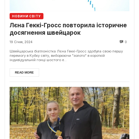
НОВИНИ СВІТУ
Лєна Геккі-Гросс повторила історичне
досягнення швейцарок
19 Січня, 2024
0
Швейцарська біатлоністка Лєна Геккі-Гросс здобула свою першу
перемогу в Кубку світу, виборюючи "золото" в короткій
індивідуальній гонці шостого е...
READ MORE