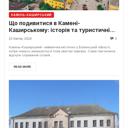
КАМІНЬ-КАШИРСЬКИЙ
Що подивитися в Камені-
Каширському: історія та туристичні
локації
20 Квітня, 2026
0
Камінь-Каширський- невеличке містечко у Волинській області,
котре чомусь залишається поза увагою туризму. Саме там можна
відчути справжній спокій...
READ MORE