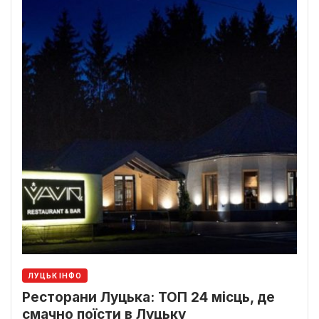
ЛУЦЬК ІНФО
Ресторани Луцька: ТОП 24 місць, де
смачно поїсти в Луцьку