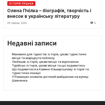
ІСТОРІЯ ЛУЦЬКА
Олена Пчілка – біографія, творчість і
внесок в українську літературу
29 Серпня, 2025
0
Недавні записи
Маневичі для туристів: історія, цікаві туристичні
місця та маршрути поблизу
Любешів: історія, цікаві місця та відпочинок
Турійськ: історія, цікаві місця та що подивитись
Що подивитися в Камені-Каширському: історія та
туристичні локації
У Рованцях оновили дитячий майданчик на вулиці
Шевченка