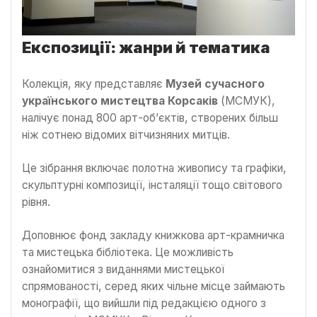
Експозиції: жанри й тематика
Колекція, яку представляє
Музей сучасного
українського мистецтва Корсаків
(МСМУК),
налічує понад 800 арт-об’єктів, створених більш
ніж сотнею відомих вітчизняних митців.
Це зібрання включає полотна живопису та графіки,
скульптурні композиції, інсталяції тощо світового
рівня.
Доповнює фонд закладу книжкова арт-крамничка
та мистецька бібліотека. Це можливість
ознайомитися з виданнями мистецької
спрямованості, серед яких чільне місце займають
монографії, що вийшли під редакцією одного з