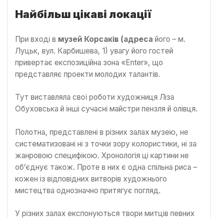
Найбільш цікаві локації
При вході в
музей Корсаків (адреса
його – м.
Луцьк, вул. Карбишева, 1) увагу його гостей
привертає експозиційна зона «Enter», що
представляє проекти молодих талантів.
Тут виставляла свої роботи художниця Ліза
Обуховська й інші сучасні майстри пензля й олівця.
Полотна, представлені в різних залах музею, не
систематизовані ні з точки зору колористики, ні за
жанровою специфікою. Хронологія ці картини не
об’єднує також. Проте в них є одна спільна риса –
кожен із відповідних витворів художнього
мистецтва однозначно притягує погляд.
У різних залах експонуються твори митців певних