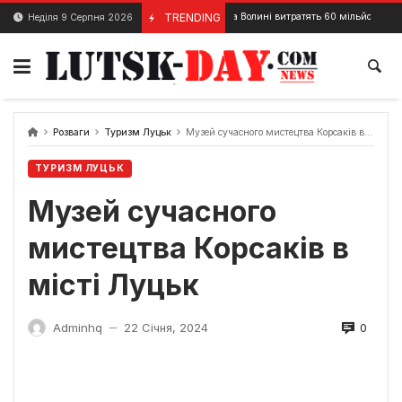
Skip
Для шахти на Волині витратять 60 мільйонів гривень
TRENDING
Неділя 9 Серпня 2026
24 Січня, 2024
1
to
content
Розваги
Туризм Луцьк
Музей сучасного мистецтва Корсаків в місті Луцьк
ТУРИЗМ ЛУЦЬК
Музей сучасного
мистецтва Корсаків в
місті Луцьк
0
Adminhq
22 Січня, 2024
—