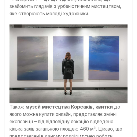
знайомить глядачів з урбаністичним мистецтвом,
яке створюють молоді художники.
Також
музей мистецтва Корсаків, квитки
до
якого можна купити онлайн, представляє змінні
експозиції – під відповідну локацію відведено
кілька залів загальною площею 460 м². Цікаво, що
представлені в даному розділі музею роботи