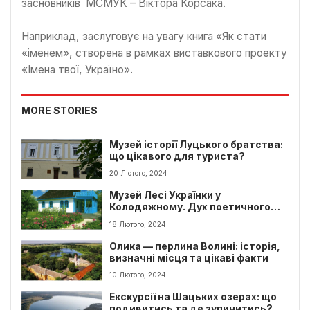
засновників МСМУК – Віктора Корсака.
Наприклад, заслуговує на увагу книга «Як стати
«іменем», створена в рамках виставкового проекту
«Імена твої, Україно».
MORE STORIES
Музей історії Луцького братства:
що цікавого для туриста?
20 Лютого, 2024
Музей Лесі Українки у
Колодяжному. Дух поетичного
спадку
18 Лютого, 2024
Олика — перлина Волині: історія,
визначні місця та цікаві факти
10 Лютого, 2024
Екскурсії на Шацьких озерах: що
подивитись та де зупинитись?