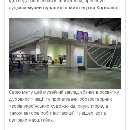
ідеї недавньої епохи й сьогодення, пропонує
луцький
музей сучасного мистецтва Корсаків
.
Свою мету цей музейний заклад вбачає в розвитку
духовності нації та пропагуванні образотворчих
творів українських художників, скульпторів, а
також авторів робіт інсталяцій та відео-арт в
світових масштабах.