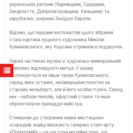
українських регіонів (Харківщини, Одещини,
Закарпаття, Дніпропетровщини, Київщини) та
зарубіжжя, зокрема Західної Європи.
Відомо, що першим експонатом цього зібрання
стала картина луцького художника Миколи
Кумановського, яку Корсаки отримали в подарунок.
Наразі частиною музею є художньо-меморіальний
комплекс відповідного митця. У ньому
експонуються не лише твори Кумановського,
серед яких останнє, незавершене полотно на
старому мольберті, але й його особисті речі. Серед
них – набори пензлів, офортний станок та інше
образотворче приладдя майстра.
Стимулом до створення нових мистецьких
осередків знавці вважають галерею стріп-арту
«ПоліхромА» – це ще одна музейна зона, що