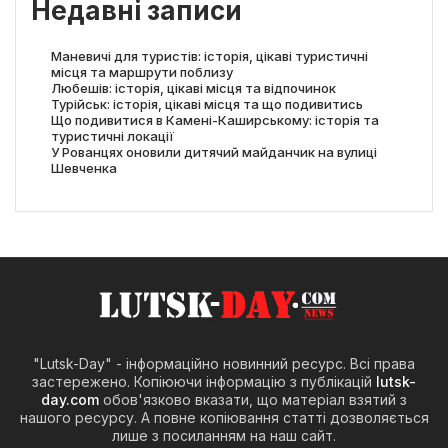
Недавні записи
Маневичі для туристів: історія, цікаві туристичні
місця та маршрути поблизу
Любешів: історія, цікаві місця та відпочинок
Турійськ: історія, цікаві місця та що подивитись
Що подивитися в Камені-Каширському: історія та
туристичні локації
У Рованцях оновили дитячий майданчик на вулиці
Шевченка
"Lutsk-Day" - інформаційно новинний ресурс. Всі права
застережено. Копіюючи інформацію з публікацій
lutsk-
day.com
обов'язково вказати, що матеріал взятий з
нашого ресурсу. А повне копіювання статті дозволяється
лише з посиланням на наш сайт.