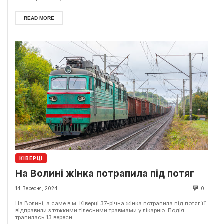
READ MORE
КІВЕРЦІ
На Волині жінка потрапила під потяг
14 Вересня, 2024
0
На Волині, а саме в м. Ківерці 37-річна жінка потрапила під потяг її
відправили з тяжкими тілесними травмами у лікарню. Подія
трапилась 13 вересн...