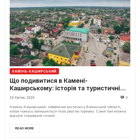
КАМІНЬ-КАШИРСЬКИЙ
Що подивитися в Камені-
Каширському: історія та туристичні
локації
20 Квітня, 2026
0
Камінь-Каширський- невеличке містечко у Волинській області,
котре чомусь залишається поза увагою туризму. Саме там можна
відчути справжній спокій...
READ MORE