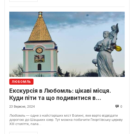
ЛЮБОМЛЬ
Екскурсія в Любомль: цікаві місця.
Куди піти та що подивитися в
Любомлі?
23 Вересня, 2024
0
Любомль — одне з найстаріших міст Волині, яке варто відвідати
дорогою до Шацьких озер. Тут можна побачити Георгіївську церкву
XIII століття, пала...