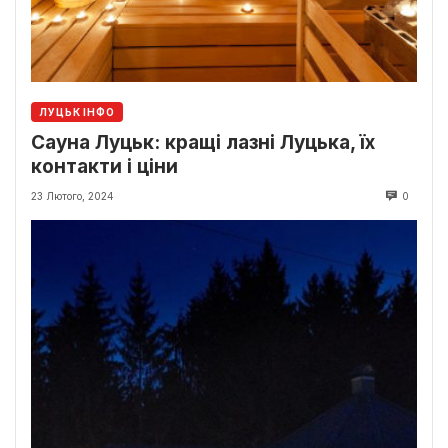
ЛУЦЬК ІНФО
Сауна Луцьк: кращі лазні Луцька, їх
контакти і ціни
23 Лютого, 2024
0