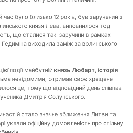
й час було близько 12 років, був заручений з
волинського князя Лева, виповнилося тоді
ють, що сталися такі заручини в рамках
а Гедиміна виходила заміж за волинського
цієї події майбутній
князь Любарт, історія
тьма невідомими, отримав своє хрещене
илося це, тому що відповідний день співпав
ученика Дмитрія Солунського.
инастій стало значне зближення Литви та
арі уклали офіційну домовленість про спільну
рбників.