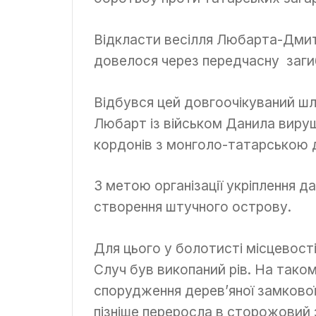
Відкласти весілля Любарта-Дмит
довелося через передчасну загиб
Відбувся цей довгоочікуваний шл
Любарт із військом Данила виру
кордонів з монголо-татарською
З метою організації укріплення 
створення штучного острову.
Для цього у болотисті місцевості
Случ був викопаний рів. На так
спорудження дерев’яної замкової
пізніше переросла в сторожовий з