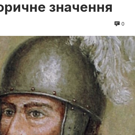
торичне значення
0