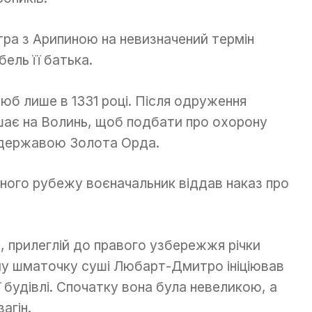
ра з Арипиною на невизначений термін
ель її батька.
юб лише в 1331 році. Після одруження
шає на Волинь, щоб подбати про охорону
 державою Золота Орда.
даного рубежу воєначальник віддав наказ про
, прилеглій до правого узбережжя річки
ому шматочку суші Любарт-Дмитро ініціював
 будівлі. Спочатку вона була невеликою, а
агін.