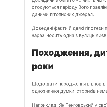
стосуються періоду його правлін
даними літописних джерел.
Доведені факти й деякі гіпотези п
наразі носить одна з вулиць Києв
Походження, ди
роки
Щодо дати народження відповідно
однозначної думки істориків нема
Наприклад, Ян Тенґовський у сво