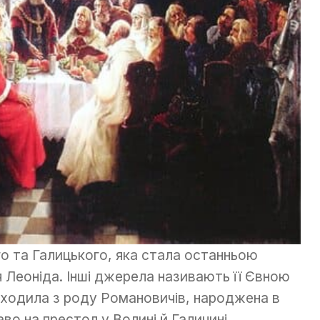
о та Галицького, яка стала останньою
Леоніда. Інші джерела називають її Євною
оходила з роду Романовичів, народжена в
о на престол у Волині й Галичині.