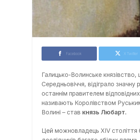
Facebook
X Twitter
Галицько-Волинське князівство,
Середньовіччя, відіграло значну р
останнім правителем відповідних
називають Королівством Руським 
Волині – став
князь Любарт
.
Цей можновладець XIV століття 
дослідників багато «білих плям».