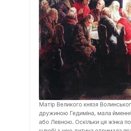
Матір Великого князя Волинськог
дружиною Гедиміна, мала ймення 
або Левною. Оскільки ця жінка п
шлюбі з нею дитина отримала прав