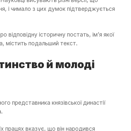
ня, і чимало з цих думок підтверджується
ро відповідну історичну постать, ім’я якої
а, містить подальший текст.
тинство й молоді
го представника князівської династії
.
їх працях вказує, що він народився