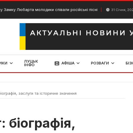
барта молодики співали російські пісні
Затопил
31 Січня, 2024
ЛУЦЬК
ИКИ
АФІША
РОЗВАГИ
БІЗ
ІНФО
іографія, заслуги та історичне значення
 біографія,