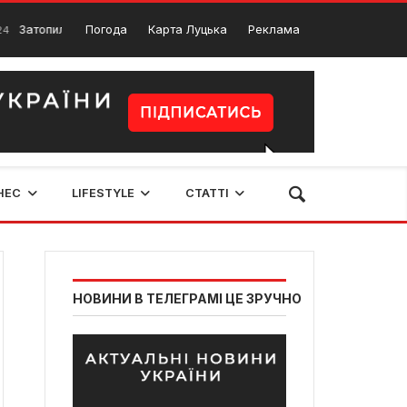
о на Волині: тисячі гектарів та близько 80 споруд
Погода
Карта Луцька
Реклама
26 Березня, 
НЕС
LIFESTYLE
СТАТТІ
НОВИНИ В ТЕЛЕГРАМІ ЦЕ ЗРУЧНО