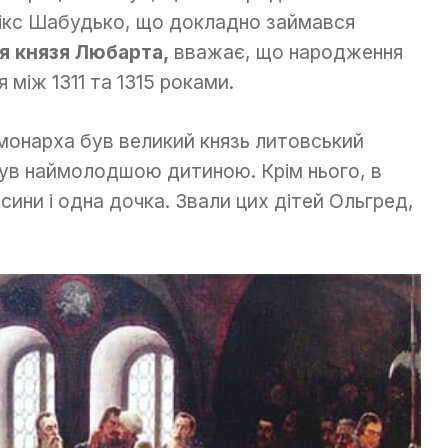
елікс Шабудько, що докладно займався
ія князя Любарта,
вважає, що народження
між 1311 та 1315 роками.
монарха був великий князь литовський
був наймолодшою дитиною. Крім нього, в
 сини і одна дочка. Звали цих дітей Ольгред,