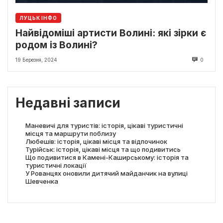
ЛУЦЬК ІНФО
Найвідоміші артисти Волині: які зірки є
родом із Волині?
19 Березня, 2024
0
Недавні записи
Маневичі для туристів: історія, цікаві туристичні
місця та маршрути поблизу
Любешів: історія, цікаві місця та відпочинок
Турійськ: історія, цікаві місця та що подивитись
Що подивитися в Камені-Каширському: історія та
туристичні локації
У Рованцях оновили дитячий майданчик на вулиці
Шевченка