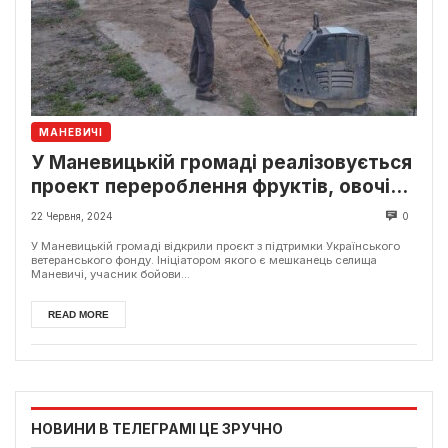
МАНЕВИЧІ
У Маневицькій громаді реалізовується
проект перероблення фруктів, овочів,
ягід та грибів
22 Червня, 2024
0
У Маневицькій громаді відкрили проєкт з підтримки Українського
ветеранського фонду. Ініціатором якого є мешканець селища
Маневичі, учасник бойови...
READ MORE
НОВИНИ В ТЕЛЕГРАМІ ЦЕ ЗРУЧНО