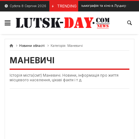
Skip
TRENDING
Фільмографія та кіно в Луцьку: історія й сьог
Субота 8 Серпня 2026
20 Грудня, 2023
to
content
Новини області
Категорія:
Маневичі
МАНЕВИЧІ
Історія міста(смт) Маневичі. Новини, інформація про життя
місцевого населення, цікаві факти і т д.