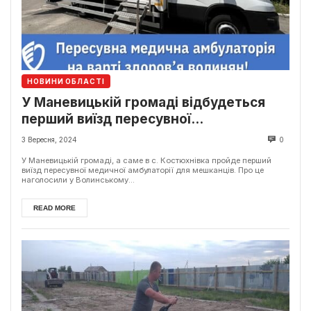
НОВИНИ ОБЛАСТІ
У Маневицькій громаді відбудеться
перший виїзд пересувної
мед.амбулаторії
3 Вересня, 2024
0
У Маневицькій громаді, а саме в с. Костюхнівка пройде перший
виїзд пересувної медичної амбулаторії для мешканців. Про це
наголосили у Волинському...
READ MORE