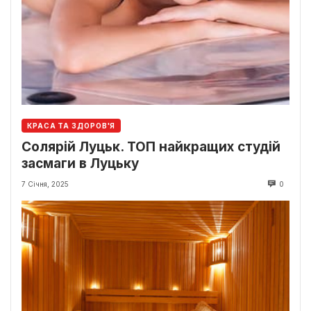
КРАСА ТА ЗДОРОВ'Я
Солярій Луцьк. ТОП найкращих студій
засмаги в Луцьку
7 Січня, 2025
0