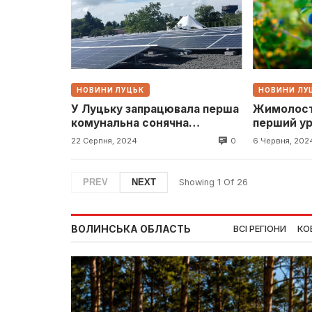
НОВИНИ ЛУЦЬК
НОВИНИ ЛУ
У Луцьку запрацювала перша
Жимолост
комунальна сонячна
перший ур
електростанція
ягоди
0
22 Серпня, 2024
6 Червня, 202
PREV
NEXT
Showing
1
Of
26
ВОЛИНСЬКА ОБЛАСТЬ
ВСІ РЕГІОНИ
КО