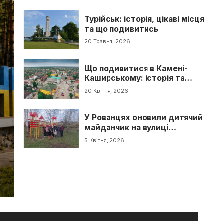
Турійськ: історія, цікаві місця
та що подивитись
20 Травня, 2026
Що подивитися в Камені-
Каширському: історія та
туристичні локації
20 Квітня, 2026
У Рованцях оновили дитячий
майданчик на вулиці
Шевченка
5 Квітня, 2026