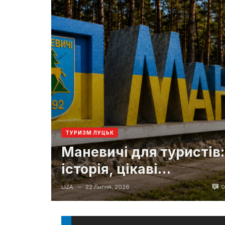
ТУРИЗМ ЛУЦЬК
Маневичі для туристів:
історія, цікаві
туристичні місця та
0
LIZA
22 Липня, 2026
—
маршру...