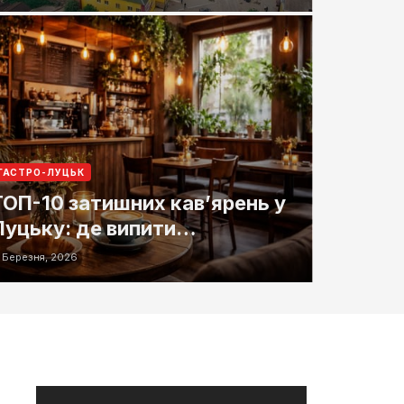
ГАСТРО-ЛУЦЬК
ТОП-10 затишних кав’ярень у
Луцьку: де випити
найсмачнішу каву
7 Березня, 2026