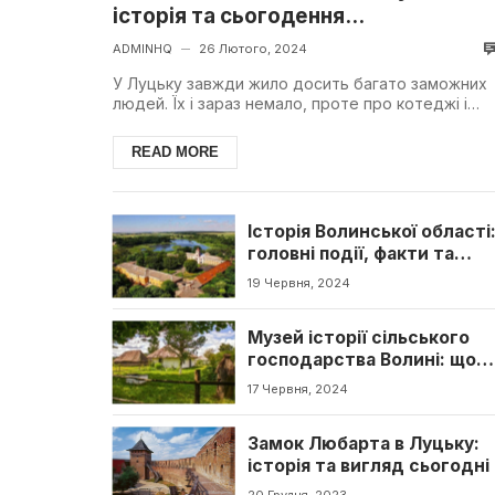
історія та сьогодення...
ADMINHQ
26 Лютого, 2024
—
У Луцьку завжди жило досить багато заможних
людей. Їх і зараз немало, проте про котеджі і
величезні будинки сучасних багатіїв варто
говорити у ок...
READ MORE
Історія Волинської області
головні події, факти та
пам’ятки
19 Червня, 2024
Музей історії сільського
господарства Волині: що
цікавого
17 Червня, 2024
Замок Любарта в Луцьку:
історія та вигляд сьогодні
20 Грудня, 2023