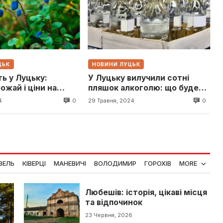
ЦЬК
НОВИНИ ЛУЦЬК
ь у Луцьку:
У Луцьку вилучили сотні
ожай і ціни на
пляшок алкоголю: що буде
далі?
0
0
4
29 Травня, 2024
ВЕЛЬ
КІВЕРЦІ
МАНЕВИЧІ
ВОЛОДИМИР
ГОРОХІВ
MORE
Любешів: історія, цікаві місця
та відпочинок
23 Червня, 2026