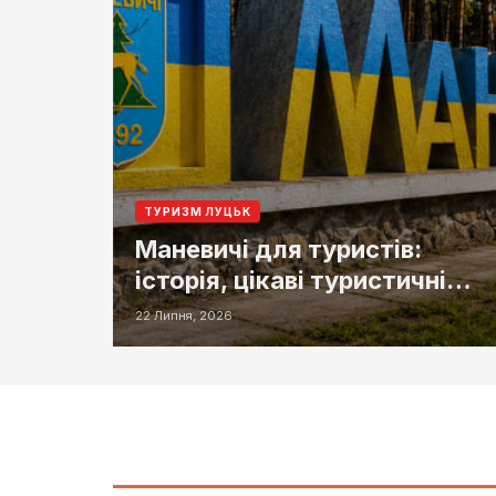
ТУРИЗМ ЛУЦЬК
Маневичі для туристів:
історія, цікаві туристичні
місця та маршрути поблизу
22 Липня, 2026