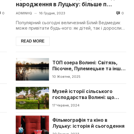
народження в Луцьку: більше п...
0
0
ADMINHQ
16 Грудня, 2023
—
Популярний сьогодні величезний Білий Ведмедик
може привітати будь-кого: як дітей, так і дорослих.
Можна скористатись такою послугою привітання
дл...
READ MORE
:
ТОП озера Волині: Світязь,
Пісочне, Пулемецьке та інші
перлини краю
10 Жовтня, 2025
Музей історії сільського
господарства Волині: що
цікавого
17 Червня, 2024
Фільмографія та кіно в
Луцьку: історія й сьогодення
20 Грудня, 2023