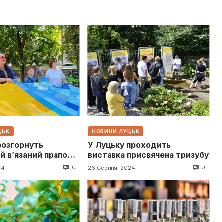
ЦЬК
НОВИНИ ЛУЦЬК
розгорнуть
У Луцьку проходить
й в’язаний прапор в
виставка присвячена тризубу
0
0
24
26 Серпня, 2024