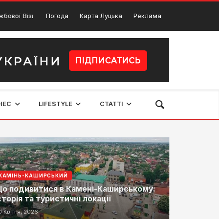
від Hotvisa: Все, що потрібно знати
Погода
Карта Луцька
Реклама
Олександр
6 Вересня, 2024
НЕС
LIFESTYLE
СТАТТІ
КАМІНЬ-КАШИРСЬКИЙ
о подивитися в Камені-Каширському:
сторія та туристичні локації
0 Квітня, 2026