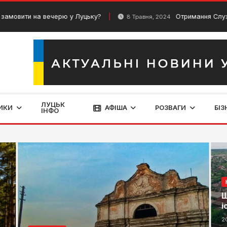
на вечерю у Луцьку?
Отримання Службової Візи 
8 Травня, 2024
ЛУЦЬК
ИКИ
АФІША
РОЗВАГИ
БІЗ
ІНФО
Щ
і
2