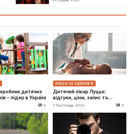
КРАСА ТА ЗДОРОВ'Я
виробник дитячих
Дитячий лікар Луцьк:
в – лідер в Україні
відгуки, ціни, запис та
контакти
0
0
7 Листопада, 2024