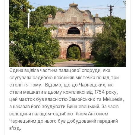
Єдина вціліла частина палацової споруди, яка
слугувала садибою власників містечка понад три
століття тому. Відомо, що до Чарнецьких, які
стали мешкати в цьому комплексі від 1754 року,
цей маєток був власністю Замойських та Мнішеків,
а наказав його збудувати Вишневецький. За часів
володіння палацом-садибою Яном Антонієм
Чарнецьким до нього був добудований парадний
в’їзд.