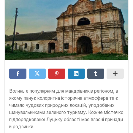
Волинь є популярним для мандрівників регіоном, в
якому панує колоритна історична атмосфера та є
чимало чудових природних локацій, уподобаних
шанувальниками зеленого туризму. Кожне містечко
підпорядкованої Луцьку області має власні принади
й родзинки.