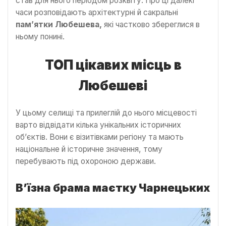
став для нього періодом розквіту. Про ці далекі
часи розповідають архітектурні й сакральні
пам’ятки Любешева,
які частково збереглися в
ньому понині.
ТОП цікавих місць в
Любешеві
У цьому селищі та прилеглій до нього місцевості
варто відвідати кілька унікальних історичних
об’єктів. Вони є візитівками регіону та мають
національне й історичне значення, тому
перебувають під охороною держави.
В’їзна брама маєтку Чарнецьких