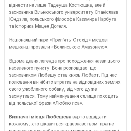
віднести не лише Тадеуша Костюшка, але й
засновника Вільнюського університету Станіслава
Юндзіла, польського філософа Казимира Нарбута
та історика Мацея Догеля.
Національний парк «Прип’ять-Стохід» місцеві
мешканці прозвали «Волинською Амазонією».
Відома давня легенда про походження назви цього
населеного пункту. Вона розповідає, що
засновником Любешу став князь Любарт. Під час
полювання він нібито втратив на відповідних землях
свого улюбленого собаку, від чого дуже
засмутився. Тому найменування селища походить
від польської фрази «Люблю пса».
Визначні місця Любешева
варто відвідати
кожному, хто цікавиться краєзнавством, прагне
відкривати для себе красоти природи та таємниці