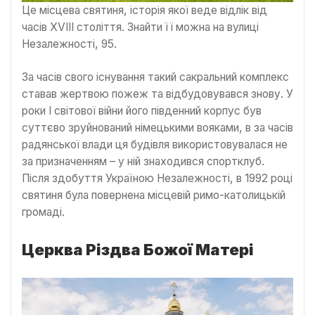
Це місцева святиня, історія якої веде відлік від
часів XVIII століття. Знайти її можна на вулиці
Незалежності, 95.
За часів свого існування такий сакральний комплекс
ставав жертвою пожеж та відбудовувався знову. У
роки І світової війни його південний корпус був
суттєво зруйнований німецькими вояками, в за часів
радянської влади ця будівля використовувалася не
за призначенням – у ній знаходився спортклуб.
Після здобуття Україною Незалежності, в 1992 році
святиня була повернена місцевій римо-католицькій
громаді.
Церква Різдва Божої Матері