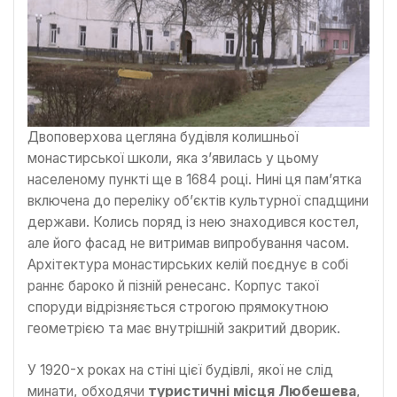
Двоповерхова цегляна будівля колишньої
монастирської школи, яка з’явилась у цьому
населеному пункті ще в 1684 році. Нині ця пам’ятка
включена до переліку об’єктів культурної спадщини
держави. Колись поряд із нею знаходився костел,
але його фасад не витримав випробування часом.
Архітектура монастирських келій поєднує в собі
раннє бароко й пізній ренесанс. Корпус такої
споруди відрізняється строгою прямокутною
геометрією та має внутрішній закритий дворик.
У 1920-х роках на стіні цієї будівлі, якої не слід
минати, обходячи
туристичні місця Любешева
,