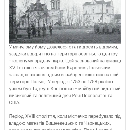
У минулому йому довелося стати досить відомим,
завдяки відкриттю на території освітнього центру
– колегіуму ордену піарів. Цей заснований наприкінці
XVІІ століття князем Яном Каролем Дольським
заклад вважався одним із найпрестижніших на всій
території Польщі. У період з 1753 по 1758 рік його
учнем був Тадеуш Костюшко – майбутній видатний
військовий та політичний діяч Речі Посполитої та
США.
Період XVІІІ століття, коли містечко перебувало під
владою магнатів Вишневецьких та Чарнецьких,