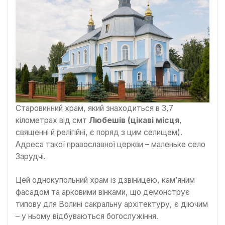
Старовинний храм, який знаходиться в 3,7
кілометрах від смт
Любешів (цікаві місця
,
священні й релігійні, є поряд з цим селищем).
Адреса такої православної церкви – маленьке село
Зарудчі.
Цей однокупольний храм із дзвіницею, кам’яним
фасадом та арковими вінками, що демонструє
типову для Волині сакральну архітектуру, є діючим
– у ньому відбуваються богослужіння.