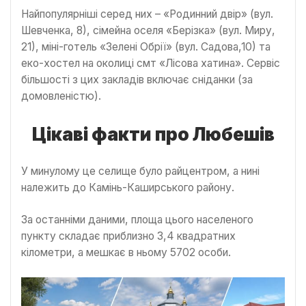
Найпопулярніші серед них – «Родинний двір» (вул.
Шевченка, 8), сімейна оселя «Берізка» (вул. Миру,
21), міні-готель «Зелені Обрії» (вул. Садова,10) та
еко-хостел на околиці смт «Лісова хатина». Сервіс
більшості з цих закладів включає сніданки (за
домовленістю).
Цікаві факти про Любешів
У минулому це селище було райцентром, а нині
належить до Камінь-Каширського району.
За останніми даними, площа цього населеного
пункту складає приблизно 3,4 квадратних
кілометри, а мешкає в ньому 5702 особи.