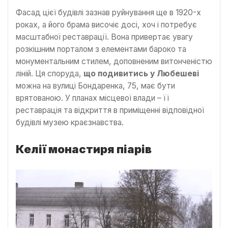
Фасад цієї будівлі зазнав руйнування ще в 1920-х
роках, а його брама височіє досі, хоч і потребує
масштабної реставрації. Вона привертає увагу
розкішним порталом з елементами бароко та
монументальним стилем, доповненим витонченістю
ліній. Ця споруда,
що подивитись у Любешеві
можна на вулиці Бондаренка, 75, має бути
врятованою. У планах місцевої влади – її
реставрація та відкриття в приміщенні відповідної
будівлі музею краєзнавства.
Келії монастиря піарів