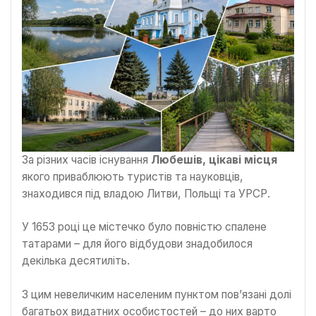
За різних часів існування
Любешів, цікаві місця
якого приваблюють туристів та науковців,
знаходився під владою Литви, Польщі та УРСР.
У 1653 році це містечко було повністю спалене
татарами – для його відбудови знадобилося
декілька десятиліть.
З цим невеличким населеним пунктом пов’язані долі
багатьох видатних особистостей – до них варто