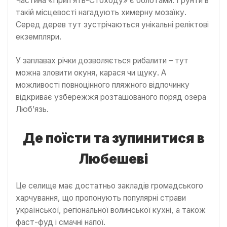
Частина «Прип’ять-Стоходу» є болотами. Ґрунти в
такій місцевості нагадують химерну мозаїку.
Серед дерев тут зустрічаються унікальні реліктові
екземпляри.
У заплавах річки дозволяється рибалити – тут
можна зловити окуня, карася чи щуку. А
можливості повноцінного пляжного відпочинку
відкриває узбережжя розташованого поряд озера
Люб’язь.
Де поїсти та зупинитися в
Любешеві
Це селище має достатньо закладів громадського
харчування, що пропонують популярні страви
української, регіональної волинської кухні, а також
фаст-фуд і смачні напої.