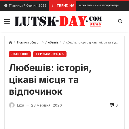
Skip
Чи відновлять рекламний «запорожець», в який в’їхало ав
TRENDING
П’ятниця 7 Серпня 2026
20 Січня, 2024
to
content
Новини області
Любешів
Любешів: історія, цікаві місця та відпочинок
ЛЮБЕШІВ
ТУРИЗМ ЛУЦЬК
Любешів: історія,
цікаві місця та
відпочинок
0
Liza
23 Червня, 2026
—