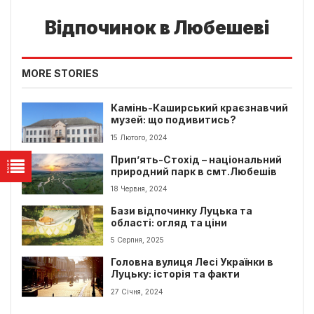
Відпочинок в Любешеві
MORE STORIES
Камінь-Каширський краєзнавчий
музей: що подивитись?
15 Лютого, 2024
Прип’ять-Стохід – національний
природний парк в смт.Любешів
18 Червня, 2024
Бази відпочинку Луцька та
області: огляд та ціни
5 Серпня, 2025
Головна вулиця Лесі Українки в
Луцьку: історія та факти
27 Січня, 2024