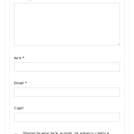
Ім'я
*
Email
*
Сайт
Зберегти моє ім'я, e-mail, та адресу сайту в