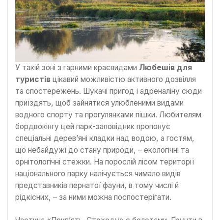
У такій зоні з гарними краєвидами
Любешів для
туристів
цікавий можливістю активного дозвілля
та спостережень. Шукачі пригод і адреналіну сюди
приїздять, щоб зайнятися улюбленими видами
водного спорту та прогулянками пішки. Любителям
бордвокінгу цей парк-заповідник пропонує
спеціальні дерев’яні кладки над водою, а гостям,
що небайдужі до стану природи, – екологічні та
орнітологічні стежки. На порослій лісом території
національного парку налічується чимало видів
представників пернатої фауни, в тому числі й
рідкісних, – за ними можна поспостерігати.