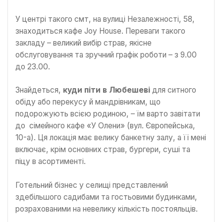
У центрі такого смт, на вулиці Незалежності, 58,
знаходиться кафе Joy House. Переваги такого
закладу – великий вибір страв, якісне
обслуговування та зручний графік роботи – з 9.00
до 23.00.
Знайдеться,
куди піти в Любешеві
для ситного
обіду або перекусу й мандрівникам, що
подорожують всією родиною, – їм варто завітати
до сімейного кафе «У Олени» (вул. Європейська,
10-а). Ця локація має велику банкетну залу, а її мені
включає, крім основних страв, бургери, суші та
піцу в асортименті.
Готельний бізнес у селищі представлений
здебільшого садибами та гостьовими будинками,
розрахованими на невелику кількість постояльців.