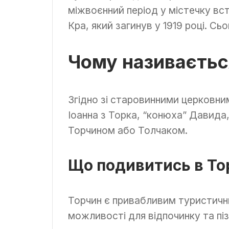
міжвоєнний період у містечку вс
Кра, який загинув у 1919 році. Сь
Чому називаєтьс
Згідно зі старовинними церковним
Іоанна з Торка, “конюха” Давида,
Торчином або Толчаком.
Що подивитись в То
Торчин є привабливим туристичн
можливості для відпочинку та пі