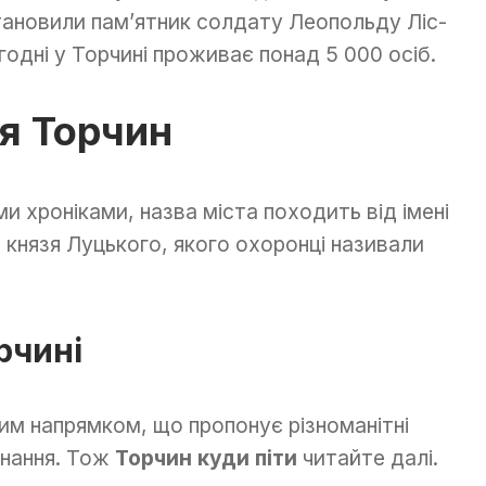
тановили пам’ятник солдату Леопольду Ліс-
огодні у Торчині проживає понад 5 000 осіб.
я Торчин
и хроніками, назва міста походить від імені
 князя Луцького, якого охоронці називали
рчині
им напрямком, що пропонує різноманітні
знання. Тож
Торчин куди піти
читайте далі.