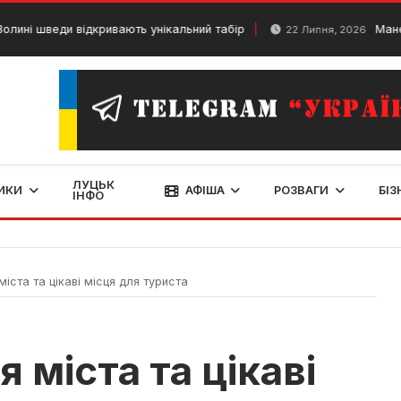
и відкривають унікальний табір
Маневичі для ту
22 Липня, 2026
ЛУЦЬК
ИКИ
АФІША
РОЗВАГИ
БІЗ
ІНФО
міста та цікаві місця для туриста
я міста та цікаві