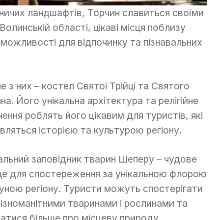
ничих ландшафтів, Торчин славиться своїми
Волинській області, цікаві місця поблизу
 можливості для відпочинку та пізнавальних
е з них – костел Святої Трійці та Святого
нна. Його унікальна архітектура та релігійне
чення роблять його цікавим для туристів, які
авляться історією та культурою регіону.
альний заповідник тварин Шеперу – чудове
це для спостереження за унікальною флорою
ауною регіону. Туристи можуть спостерігати
різноманітними тваринами і рослинами та
натися більше про місцеву природу.