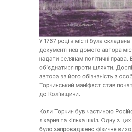
У 1767 році в місті була складена
документі невідомого автора міс
надати селянам політичні права. 
об’єднатися проти шляхти. Досл
автора за його обізнаність з осо
Торчинський маніфест став поча
до Коліївщини.
Коли Торчин був частиною Російськ
лікарня та кілька шкіл. Одну з ци
було запроваджено фізичне вихов