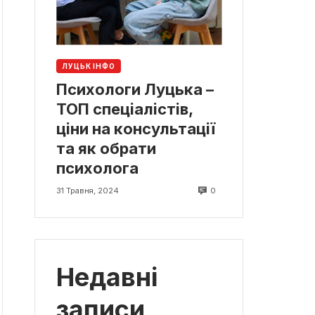
ЛУЦЬК ІНФО
Психологи Луцька –
ТОП спеціалістів,
ціни на консультації
та як обрати
психолога
0
31 Травня, 2024
Недавні
записи