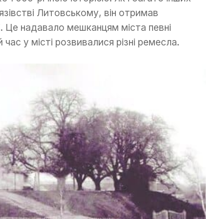
язівстві Литовському, він отримав
і. Це надавало мешканцям міста певні
й час у місті розвивалися різні ремесла.