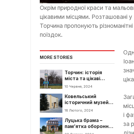
Окрім природної краси та мальов
цікавими місцями. Розташовані у 
Торчина пропонують різноманітні
поїздок.
Одн
MORE STORIES
Іоа
зна
Торчин: історія
міста та цікаві
цік
місця для туриста
10 Червня, 2024
Заг
Ковельський
історичний музей:
міс
адреса, ціна та
18 Лютого, 2024
і ф
експонати
Луцька брама –
за 
пам’ятка оборонної
діз
архітектури в