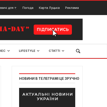
ристів: історія, цікаві туристичні місця та маршрути поблизу
Погода
Карта Луцька
Реклама
31
НЕС
LIFESTYLE
СТАТТІ
НОВИНИ В ТЕЛЕГРАМІ ЦЕ ЗРУЧНО