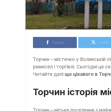
Facebook
X Twitter
Торчин – містечко у Волинській о
ремесел і торгівлі. Сьогодні це с
Читайте далі
що цікавого в Торч
Торчин історія м
Торчин – міське поселення з майже