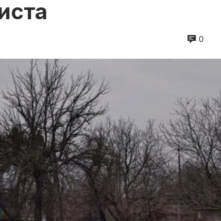
иста
0