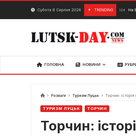
Skip
to
Субота 8 Серпня 2026
TRENDING
На Волині швед
10 Березня, 2024
content
ГОЛОВНА
НОВИНИ
РУБР
Розваги
Туризм Луцьк
Торчин: історія 
ТУРИЗМ ЛУЦЬК
ТОРЧИН
Торчин: історі