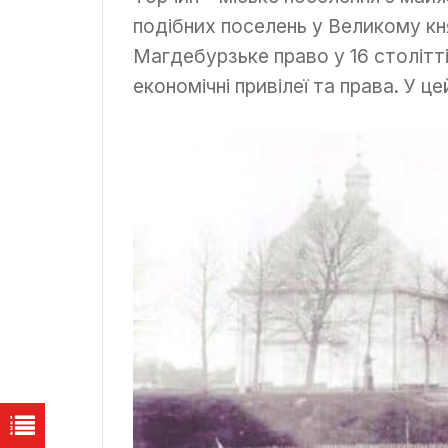
подібних поселень у Великому кн
Магдебурзьке право у 16 столітт
економічні привілеї та права. У це