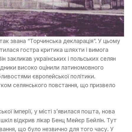
 так звана “Торчинська декларація”. У цьому
тилася гостра критика шляхти і вимога
Він закликав українських і польських селян
ідники високо оцінили латиномовного
бливостями європейської політики.
тком селянського повстання, що призвело
ої імперії, у місті з’явилася пошта, нова
х шкіл відкрив лікар Бенц Мейєр Бейлін. Тут
ання, що було незвично для того часу. У