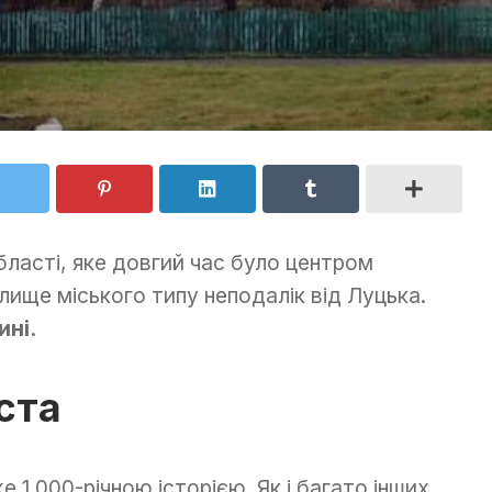
бласті, яке довгий час було центром
елище міського типу неподалік від Луцька.
ині.
іста
 1 000-річною історією. Як і багато інших