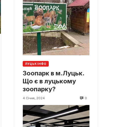
ЛУЦЬК ІНФО
Зоопарк в м.Луцьк.
Що є в луцькому
зоопарку?
0
4 Січня, 2024