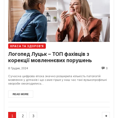
КРАСА ТА ЗДОРОВ'Я
Логопед Луцьк – ТОП фахівців з
корекції мовленнєвих порушень
8 Грудня, 2024
0
Сучасна цифрова епоха значно розширила кількість патологій
мовлення у дітлахів і що саме гірше у наш час такі вузькопрофільні
хвороби омолодились...
READ MORE
1
2
3