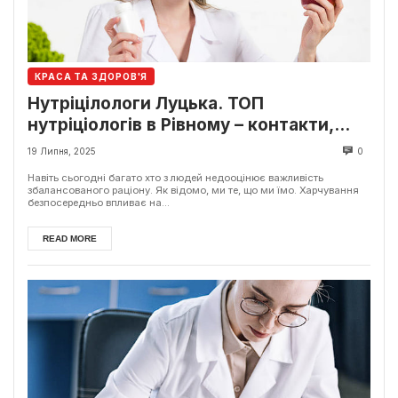
КРАСА ТА ЗДОРОВ'Я
Нутріцілологи Луцька. ТОП
нутріціологів в Рівному – контакти,
відгуки
19 Липня, 2025
0
Навіть сьогодні багато хто з людей недооцінює важливість
збалансованого раціону. Як відомо, ми те, що ми їмо. Харчування
безпосередньо впливає на...
READ MORE