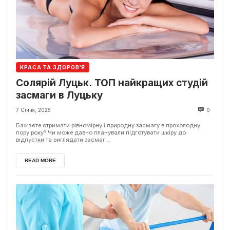
КРАСА ТА ЗДОРОВ'Я
Солярій Луцьк. ТОП найкращих студій
засмаги в Луцьку
7 Січня, 2025
0
Бажаєте отримати рівномірну і природну засмагу в прохолодну
пору року? Чи може давно планували підготувати шкіру до
відпустки та виглядати засмаг...
READ MORE