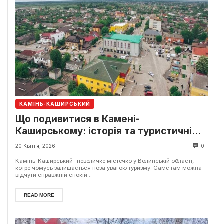
КАМІНЬ-КАШИРСЬКИЙ
Що подивитися в Камені-
Каширському: історія та туристичні
локації
20 Квітня, 2026
0
Камінь-Каширський- невеличке містечко у Волинській області,
котре чомусь залишається поза увагою туризму. Саме там можна
відчути справжній спокій...
READ MORE