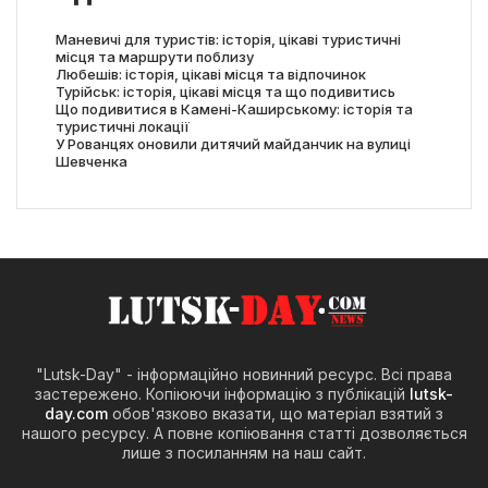
Маневичі для туристів: історія, цікаві туристичні
місця та маршрути поблизу
Любешів: історія, цікаві місця та відпочинок
Турійськ: історія, цікаві місця та що подивитись
Що подивитися в Камені-Каширському: історія та
туристичні локації
У Рованцях оновили дитячий майданчик на вулиці
Шевченка
"Lutsk-Day" - інформаційно новинний ресурс. Всі права
застережено. Копіюючи інформацію з публікацій
lutsk-
day.com
обов'язково вказати, що матеріал взятий з
нашого ресурсу. А повне копіювання статті дозволяється
лише з посиланням на наш сайт.