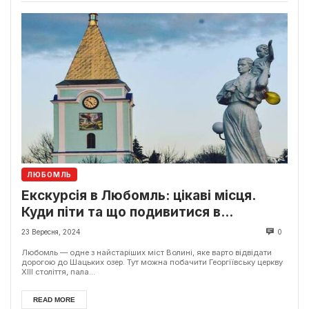
ЛЮБОМЛЬ
Екскурсія в Любомль: цікаві місця.
Куди піти та що подивитися в
Любомлі?
23 Вересня, 2024
0
Любомль — одне з найстаріших міст Волині, яке варто відвідати
дорогою до Шацьких озер. Тут можна побачити Георгіївську церкву
XIII століття, пала...
READ MORE