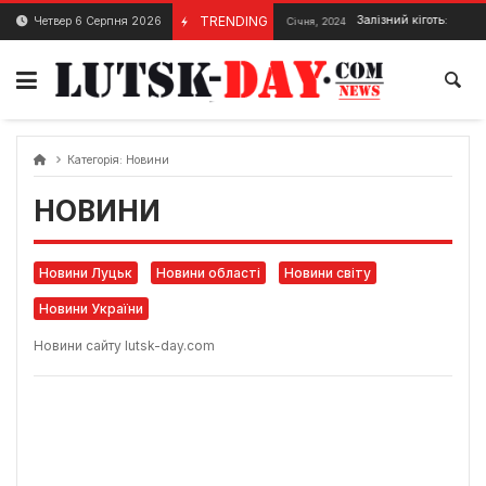
Skip
Ziferblat – Концерт в Луцьку
TRENDING
Залізний кіготь: прем’єра фільму
Четвер 6 Серпня 2026
4
20 Січня, 2024
to
content
Категорія:
Новини
НОВИНИ
Новини Луцьк
Новини області
Новини світу
Новини України
Новини сайту lutsk-day.com