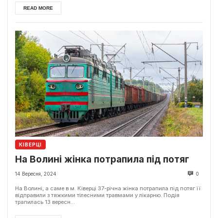
READ MORE
КІВЕРЦІ
На Волині жінка потрапила під потяг
14 Вересня, 2024
0
На Волині, а саме в м. Ківерці 37-річна жінка потрапила під потяг її
відправили з тяжкими тілесними травмами у лікарню. Подія
трапилась 13 вересн...