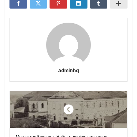
adminhq
Монастир Бригідок: Найстрашніше політичне