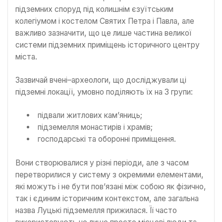
підземних споруд під колишнім єзуїтським
колегіумом і костелом Святих Петра і Павла, але
важливо зазначити, що це лише частина великої
системи підземних приміщень історичного центру
міста.
Зазвичай вчені–археологи, що досліджували ці
підземні локації, умовно поділяють їх на 3 групи:
підвали житлових кам’яниць;
підземелля монастирів і храмів;
господарські та оборонні приміщення.
Вони створювалися у різні періоди, але з часом
перетворилися у систему з окремими елементами,
які можуть і не бути пов’язані між собою як фізично,
так і єдиним історичним контекстом, але загальна
назва Луцькі підземелля прижилася. Її часто