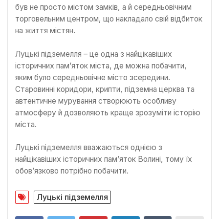
був не просто містом замків, а й середньовічним
торговельним центром, що накладало свій відбиток
на життя містян.
Луцькі підземелля – це одна з найцікавіших
історичних пам’яток міста, де можна побачити,
яким було середньовічне місто зсередини.
Старовинні коридори, крипти, підземна церква та
автентичне мурування створюють особливу
атмосферу й дозволяють краще зрозуміти історію
міста.
Луцькі підземелля вважаються однією з
найцікавіших історичних пам’яток Волині, тому їх
обов’язково потрібно побачити.
Луцькі підземелля