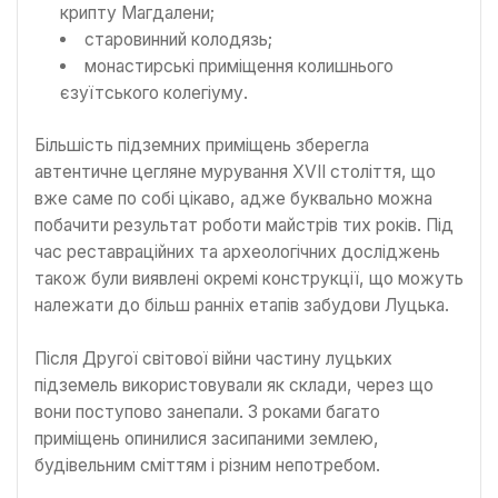
крипту Магдалени;
старовинний колодязь;
монастирські приміщення колишнього
єзуїтського колегіуму.
Більшість підземних приміщень зберегла
автентичне цегляне мурування XVII століття, що
вже саме по собі цікаво, адже буквально можна
побачити результат роботи майстрів тих років. Під
час реставраційних та археологічних досліджень
також були виявлені окремі конструкції, що можуть
належати до більш ранніх етапів забудови Луцька.
Після Другої світової війни частину луцьких
підземель використовували як склади, через що
вони поступово занепали. З роками багато
приміщень опинилися засипаними землею,
будівельним сміттям і різним непотребом.