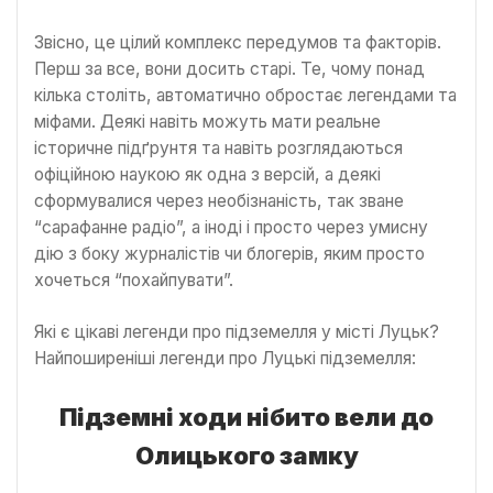
Звісно, це цілий комплекс передумов та факторів.
Перш за все, вони досить старі. Те, чому понад
кілька століть, автоматично обростає легендами та
міфами. Деякі навіть можуть мати реальне
історичне підґрунтя та навіть розглядаються
офіційною наукою як одна з версій, а деякі
сформувалися через необізнаність, так зване
“сарафанне радіо”, а іноді і просто через умисну
дію з боку журналістів чи блогерів, яким просто
хочеться “похайпувати”.
Які є цікаві легенди про підземелля у місті Луцьк?
Найпоширеніші легенди про Луцькі підземелля:
Підземні ходи нібито вели до
Олицького замку