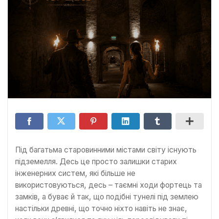
Під багатьма старовинними містами світу існують
підземелля. Десь це просто залишки старих
інженерних систем, які більше не
використовуються, десь – таємні ходи фортець та
замків, а буває й так, що подібні тунелі під землею
настільки древні, що точно ніхто навіть не знає,