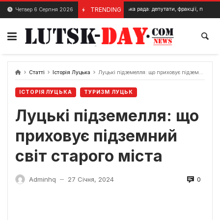
Skip
Луцька міська рада: депутати, фракції, прийом громадян
TRENDING
Четвер 6 Серпня 2026
15 Лютого, 2024
to
content
Статті
Історія Луцька
Луцькі підземелля: що приховує підземний світ старого міста
ІСТОРІЯ ЛУЦЬКА
ТУРИЗМ ЛУЦЬК
Луцькі підземелля: що
приховує підземний
світ старого міста
0
Adminhq
27 Січня, 2024
—