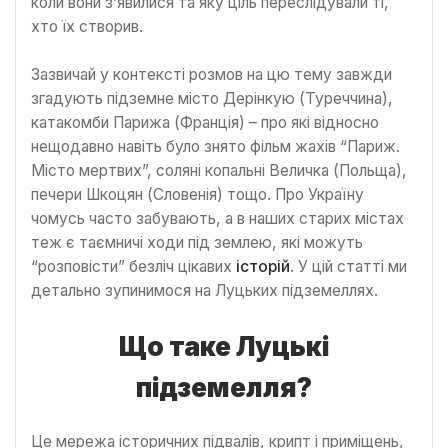
коли вони з’явилися та яку ціль переслідували ті,
хто їх створив.
Зазвичай у контексті розмов на цю тему завжди
згадують підземне місто Дерінкую (Туреччина),
катакомби Парижа (Франція) – про які відносно
нещодавно навіть було знято фільм жахів “Париж.
Місто мертвих”, соляні копальні Величка (Польща),
печери Шкоцян (Словенія) тощо. Про Україну
чомусь часто забувають, а в наших старих містах
теж є таємничі ходи під землею, які можуть
“розповісти” безліч цікавих
історій
. У цій статті ми
детально зупинимося на Луцьких підземеллях.
Що таке Луцькі
підземелля?
Це мережа історичних підвалів, крипт і приміщень,