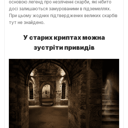
основою легенд про незліченні скарби, які нібито
досі залишаються замурованими в підземеллях.
При цьому жодних підтверджених великих скарбів
тут не знайдено.
У старих криптах можна
зустріти привидів