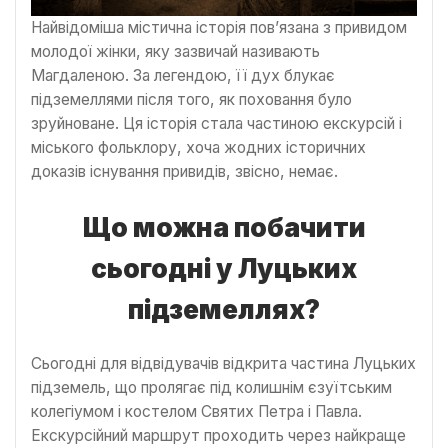
Найвідоміша містична історія пов’язана з привидом
молодої жінки, яку зазвичай називають
Магдаленою. За легендою, її дух блукає
підземеллями після того, як поховання було
зруйноване. Ця історія стала частиною екскурсій і
міського фольклору, хоча жодних історичних
доказів існування привидів, звісно, немає.
Що можна побачити
сьогодні у Луцьких
підземеллях?
Сьогодні для відвідувачів відкрита частина Луцьких
підземель, що пролягає під колишнім єзуїтським
колегіумом і костелом Святих Петра і Павла.
Екскурсійний маршрут проходить через найкраще