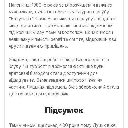
Наприкінці 1980–х років за їх розчищення взялися
учасники луцького історико–культурного клубу
“Ентузіаст”. Саме учасники цього клубу впродовж
кінця десятиліття розчищали засипані підземелля
під колишнім єзуїтським костелом. Вони винесли
величезну кількість землі та сміття, відкривши два
яруси підземних приміщень.
Зокрема, завдяки роботі Олега Виноградова та
клубу “Ентузіаст” підземелля фактично були
врятовані й згодом стали доступними для
відвідувачів. Саме завдяки цій роботі значна
частина Луцьких підземель була збережена й стала
доступною для відвідувачів.
Підсумок
Таким чином, ще понад 400 років тому Луцьк вже