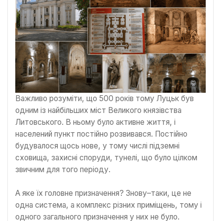
Важливо розуміти, що 500 років тому Луцьк був
одним із найбільших міст Великого князівства
Литовського. В ньому було активне життя, і
населений пункт постійно розвивався. Постійно
будувалося щось нове, у тому числі підземні
сховища, захисні споруди, тунелі, що було цілком
звичним для того періоду.
А яке їх головне призначення? Знову–таки, це не
одна система, а комплекс різних приміщень, тому і
одного загального призначення у них не було.