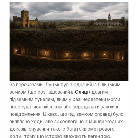
За переказами, Луцьк був з’єднаний із Олицьким
замком (що розташований в
Олиці
) довгим
підземним тунелем, яким у разі небезпеки могли
пересуватися військові або передавати важливі
повідомлення. Цікаво, що під замком справді було
виявлено ходи, але археологи не знайшли жодних
доказів існування такого багатокілометрового
ходу, тому цю історію вважають легендою.