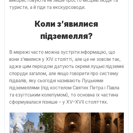
використовують не лише просто місцеві люди та
туристи, а й гіди та екскурсоводи.
Коли з’явилися
підземелля?
В мережі часто можна зустріти інформацію, що
вони з’явилися у XIV столітті, але це не зовсім так,
адже цим періодом датують окремі луцькі підземні
споруди загалом, але якщо говорити про систему
підвалів, яку сьогодні називають Луцькими
підземеллями (під костелом Святих Петра і Павла
та єзуїтським колегіумом), то основна їх частина
сформувалася пізніше – у XV–XVII століттях.