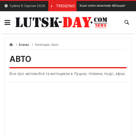
Skip
TRENDING
Російські сили можливо збільшать напади на од
Субота 8 Серпня 2026
10 Грудня, 2023
to
content
Бізнес
Категорія:
Авто
АВТО
Все про автомобілі та мотоцикли в Луцьку. Новини, події, афіші.