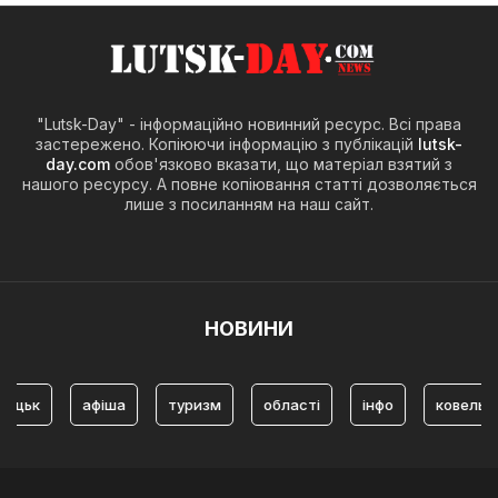
"Lutsk-Day" - інформаційно новинний ресурс. Всі права
застережено. Копіюючи інформацію з публікацій
lutsk-
day.com
обов'язково вказати, що матеріал взятий з
нашого ресурсу. А повне копіювання статті дозволяється
лише з посиланням на наш сайт.
НОВИНИ
афіша
туризм
області
інфо
ковель
і