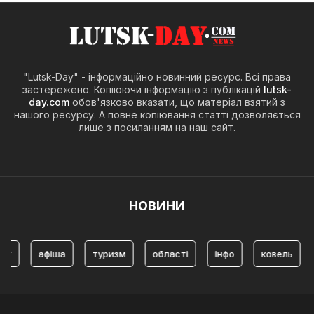
"Lutsk-Day" - інформаційно новинний ресурс. Всі права
застережено. Копіюючи інформацію з публікацій
lutsk-
day.com
обов'язково вказати, що матеріал взятий з
нашого ресурсу. А повне копіювання статті дозволяється
лише з посиланням на наш сайт.
НОВИНИ
афіша
туризм
області
інфо
ковель
історія