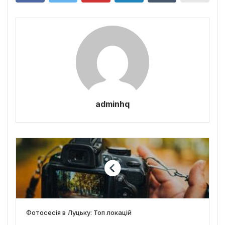
adminhq
Фотосесія в Луцьку: Топ локацій