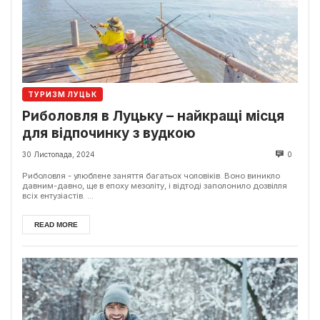
ТУРИЗМ ЛУЦЬК
Риболовля в Луцьку – найкращі місця
для відпочинку з вудкою
30 Листопада, 2024
0
Риболовля - улюблене заняття багатьох чоловіків. Воно виникло
давним-давно, ще в епоху мезоліту, і відтоді заполонило дозвілля
всіх ентузіастів. ...
READ MORE