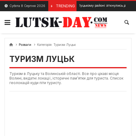
Skip
ДТП у Луцькому районі зіткнулись два автомобілі
TRENDING
Субота 8 Серпня 2026
8 Березня, 2024
to
content
Розваги
Категорія:
Туризм Луцьк
ТУРИЗМ ЛУЦЬК
Туризм в Луцьку та Волинській області. Все про цікаві місця
Волині, видатні локації, історичні пам’ятки для туриста. Список
геолокацій куди піти туристу.