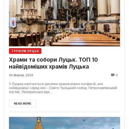
ТУРИЗМ ЛУЦЬК
Храми та собори Луцьк. ТОП 10
найвідоміших храмів Луцька
30 Жовтня, 2024
0
У Луцьку налічується десятки храмів різних конфесій, але
найвідоміші серед них - Свято-Троїцький собор, Петропавлівський
костел, Лютеранська кірх...
READ MORE