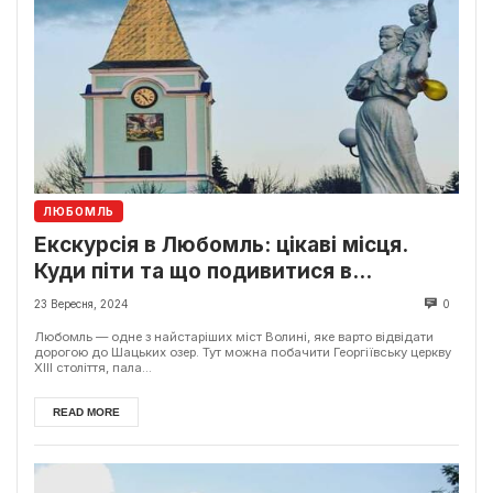
ЛЮБОМЛЬ
Екскурсія в Любомль: цікаві місця.
Куди піти та що подивитися в
Любомлі?
23 Вересня, 2024
0
Любомль — одне з найстаріших міст Волині, яке варто відвідати
дорогою до Шацьких озер. Тут можна побачити Георгіївську церкву
XIII століття, пала...
READ MORE