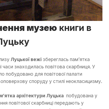
кнення музею
книги в
Луцьку
близу
Луцької вежі
збереглась пам’ятка
ні часи знаходилась повітова скарбниця. У
ло побудовано для повітової палати
воповерхову споруду у стилі неокласицизму.
м’ятка архітектури Луцька
побудована у
ення повітової скарбниці передають у