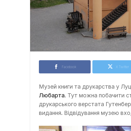
Facebook
X Twitter
Музей книги та друкарства у Луц
Любарта
. Тут можна побачити с
друкарського верстата Гутенберга
видання. Відвідування музею вхо