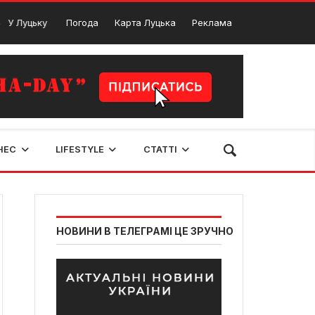
 проходить виставка присвячена тризубу
Погода
Карта Луцька
Реклама
Новов
30 Грудня, 2023
НЕС
LIFESTYLE
СТАТТІ
НОВИНИ В ТЕЛЕГРАМІ ЦЕ ЗРУЧНО