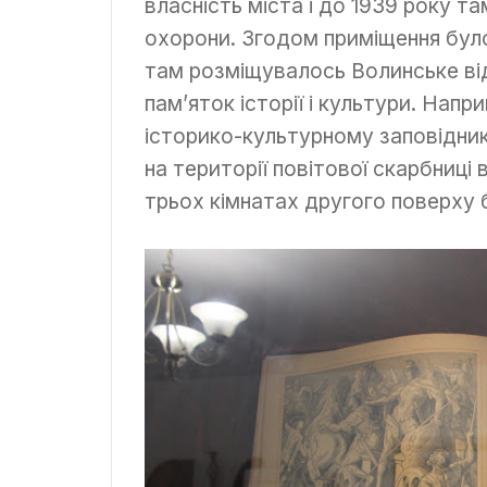
власність міста і до 1939 року т
охорони. Згодом приміщення було
там розміщувалось Волинське ві
пам’яток історії і культури. Напр
історико-культурному заповідник
на території повітової скарбниці
трьох кімнатах другого поверху 