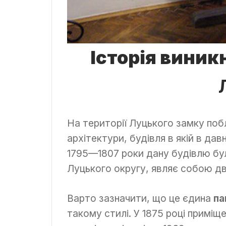
Історія вини
На території Луцького замку по
архітектури, будівля в якій в дав
1795—1807 роки дану будівлю бу
Луцького округу, являє собою д
Варто зазначити, що це єдина
па
такому стилі. У 1875 році приміщ