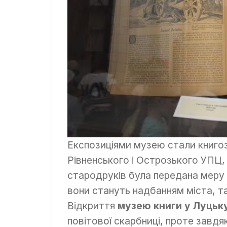
Експозиціями музею стали книгоз
Рівненського і Острозького УПЦ,
стародруків була передана меру 
вони стануть надбанням міста, т
Відкриття
музею книги у Луцьк
повітової скарбниці, проте зав