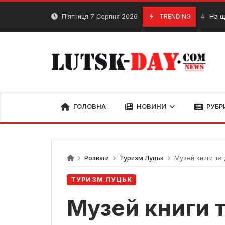
Skip
to
П’ятниця 7 Серпня 2026
TRENDING
На що, витратя
29 Січня, 2024
content
ГОЛОВНА
НОВИНИ
РУБР
Розваги
Туризм Луцьк
Музей книги та др
ТУРИЗМ ЛУЦЬК
Музей книги т