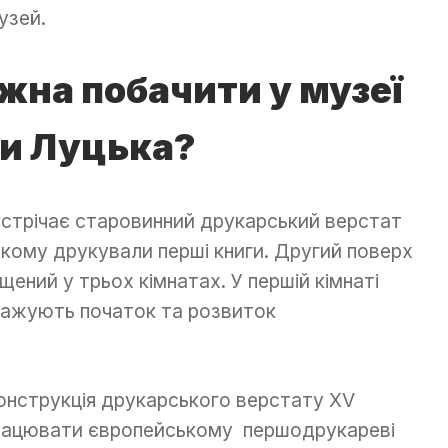
узей.
жна побачити у музеї
и Луцьк
а
?
зустрічає старовинний друкарський верстат
якому друкували перші книги. Другий поверх
щений у трьох кімнатах. У першій кімнаті
бражують початок та розвиток
онструкція друкарського верстату XV
 працювати європейському першодрукареві