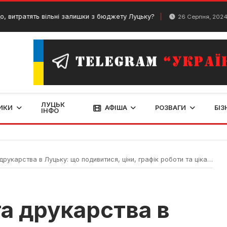
ть вільні залишки з бюджету Луцьку?
У Луцьку
26 Серпня, 2024
ЛУЦЬК
ИКИ
АФІША
РОЗВАГИ
БІЗ
ІНФО
укарства в Луцьку: що подивитися, ціни, графік роботи та цікаві факти
а друкарства в