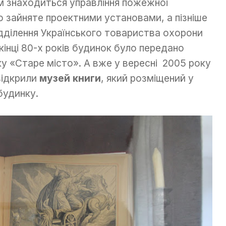
ам знаходиться управління пожежної
 зайняте проектними установами, а пізніше
дділення Українського товариства охорони
икінці 80-х років будинок було передано
у «Старе місто». А вже у вересні 2005 року
 відкрили
музей книги
, який розміщений у
будинку.