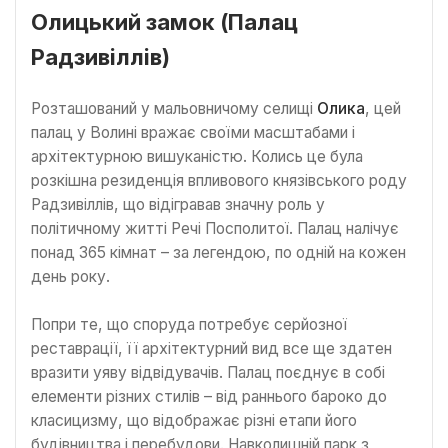
Олицький замок (Палац
Радзивіллів)
Розташований у мальовничому селищі
Олика
, цей
палац у Волині вражає своїми масштабами і
архітектурною вишуканістю. Колись це була
розкішна резиденція впливового князівського роду
Радзивіллів, що відігравав значну роль у
політичному житті Речі Посполитої. Палац налічує
понад 365 кімнат – за легендою, по одній на кожен
день року.
Попри те, що споруда потребує серйозної
реставрації, її архітектурний вид все ще здатен
вразити уяву відвідувачів. Палац поєднує в собі
елементи різних стилів – від раннього бароко до
класицизму, що відображає різні етапи його
будівництва і перебудови. Навколишній парк з