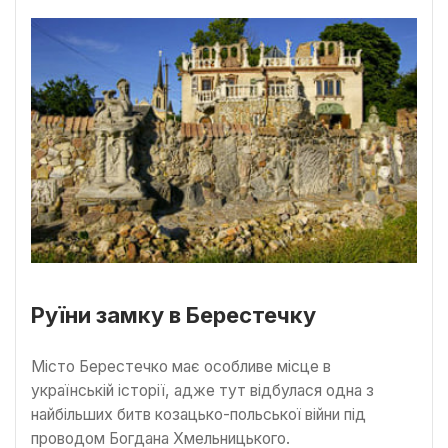
Руїни замку в Берестечку
Місто Берестечко має особливе місце в
українській історії, адже тут відбулася одна з
найбільших битв козацько-польської війни під
проводом Богдана Хмельницького.