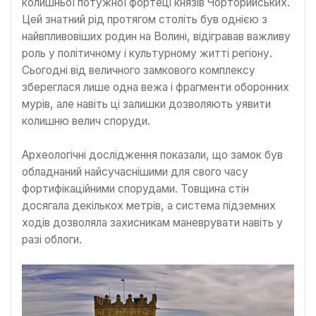
колишньої потужної фортеці князів Чорторийських.
Цей знатний рід протягом століть був однією з
найвпливовіших родин на Волині, відігравав важливу
роль у політичному і культурному житті регіону.
Сьогодні від величного замкового комплексу
збереглася лише одна вежа і фрагменти оборонних
мурів, але навіть ці залишки дозволяють уявити
колишню велич споруди.
Археологічні дослідження показали, що замок був
обладнаний найсучаснішими для свого часу
фортифікаційними спорудами. Товщина стін
досягала декількох метрів, а система підземних
ходів дозволяла захисникам маневрувати навіть у
разі облоги.