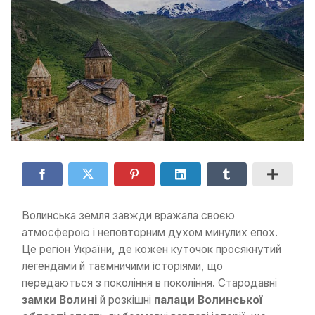
Волинська земля завжди вражала своєю
атмосферою і неповторним духом минулих епох.
Це регіон України, де кожен куточок просякнутий
легендами й таємничими історіями, що
передаються з покоління в покоління. Стародавні
замки Волині
й розкішні
палаци Волинської