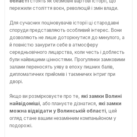
області
стоять як безмовні вартові історії, що
пережили століття воєн, революцій і змін влади.
Для сучасних поціновувачів історії ці стародавні
споруди представляють особливий інтерес. Вони
дозволяють не лише доторкнутися до минулого, а
й повністю занурити себе в атмосферу
середньовічного лицарства, коли честь і доблесть
були найвищими цінностями. Прогулянки замковими
залами переносять уяву в епоху пишних балів,
дипломатичних прийомів і таємничих інтриг при
дворі.
Якщо ви розмірковуєте про те,
які замки Волині
найвідоміші
, або плануєте дізнатися,
які замки
можна відвідати у Волинській області
, цей
огляд стане вашим незамінним компаньйоном у
подорожі.