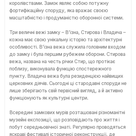
королівствами. Замок являє собою потужну
фортифікаційну споруду, яка вражає своєю
масштабністю і продуманістю оборонної системи.
Три величні вежі замку – В’їзна, Стирова і Владича –
кожна має свою унікальну історію та архітектурні
особливості. В’їзна вежа служила головним входом
до замку і була першим рубежем оборони. Стирова
вежа, названа на честь річки Стир, що протікає
поблизу, виконувала функцію спостережного
пункту. Владича вежа була резиденцією найвищих
церковних діячів. Сьогодні ці стародавні споруди не
лише зберігають свій первісний вигляд, а й активно
функціонують як культурні центри.
Всередині замкових мурів розташовані різноманітні
музейні експозиції, що розповідають про життя і
побут середньовічної знаті. Регулярно проводяться
яскраві фестивалі історичної реконструкції, де