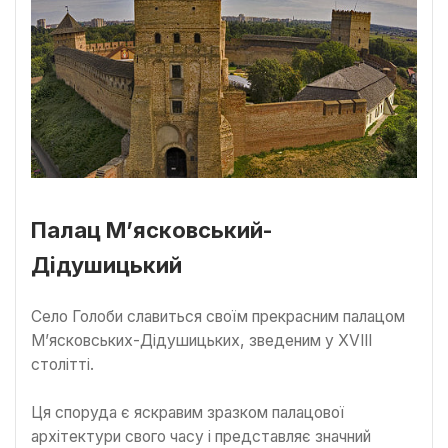
Палац М’ясковський-
Дідушицький
Село Голоби славиться своїм прекрасним палацом
М’ясковських-Дідушицьких, зведеним у XVIII
столітті.
Ця споруда є яскравим зразком палацової
архітектури свого часу і представляє значний