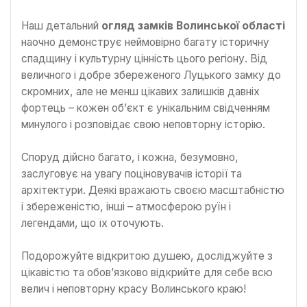
Наш детальний
огляд замків Волинської області
наочно демонструє неймовірно багату історичну
спадщину і культурну цінність цього регіону. Від
величного і добре збереженого Луцького замку до
скромних, але не менш цікавих залишків давніх
фортець – кожен об’єкт є унікальним свідченням
минулого і розповідає свою неповторну історію.
Споруд дійсно багато, і кожна, безумовно,
заслуговує на увагу поціновувачів історії та
архітектури. Деякі вражають своєю масштабністю
і збереженістю, інші – атмосферою руїн і
легендами, що їх оточують.
Подорожуйте відкритою душею, досліджуйте з
цікавістю та обов’язково відкрийте для себе всю
велич і неповторну красу Волинського краю!