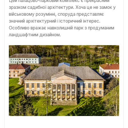
Цей палацово-парковий комплекс є прекрасним
зразком садибної архітектури. Хоча це не замок у
військовому розумінні, споруда представляє
значний архітектурний і історичний інтерес.
Особливо вражає навколишній парк з продуманим
ландшафтним дизайном.