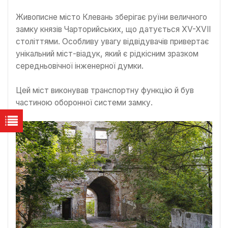
Живописне місто Клевань зберігає руїни величного
замку князів Чарторийських, що датується XV-XVII
століттями. Особливу увагу відвідувачів привертає
унікальний міст-віадук, який є рідкісним зразком
середньовічної інженерної думки.
Цей міст виконував транспортну функцію й був
частиною оборонної системи замку.