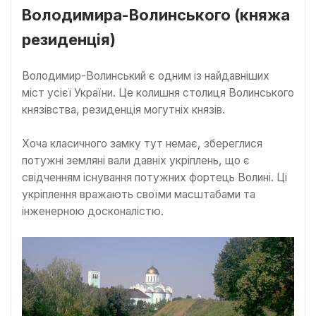
Володимира-Волинського (княжа
резиденція)
Володимир-Волинський є одним із найдавніших
міст усієї України. Це колишня столиця Волинського
князівства, резиденція могутніх князів.
Хоча класичного замку тут немає, збереглися
потужні земляні вали давніх укріплень, що є
свідченням існування потужних фортець Волині. Ці
укріплення вражають своїми масштабами та
інженерною досконалістю.