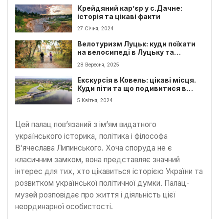
Крейдяний кар’єр у с.Дачне:
історія та цікаві факти
27 Січня, 2024
Велотуризм Луцьк: куди поїхати
на велосипеді в Луцьку та
області?
28 Вересня, 2025
Екскурсія в Ковель: цікаві місця.
Куди піти та що подивитися в
Ковелі?
5 Квітня, 2024
Цей палац пов’язаний з ім’ям видатного
українського історика, політика і філософа
В’ячеслава Липинського. Хоча споруда не є
класичним замком, вона представляє значний
інтерес для тих, хто цікавиться історією України та
розвитком української політичної думки. Палац-
музей розповідає про життя і діяльність цієї
неординарної особистості.