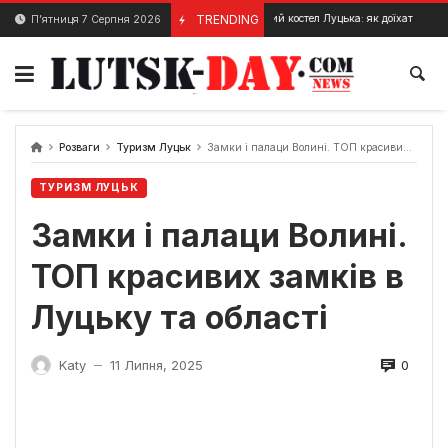
Skip
Кафедральний костел Луцька: як доїхати, що побачити т
TRENDING
П’ятниця 7 Серпня 2026
22 Січня, 2024
to
content
Розваги
Туризм Луцьк
Замки і палаци Волині. ТОП красивих замків в Луцьку та області
ТУРИЗМ ЛУЦЬК
Замки і палаци Волині.
ТОП красивих замків в
Луцьку та області
0
Katy
11 Липня, 2025
—