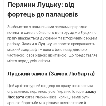
Перлини Луцьку: від
фортець до палацовів
Знайомство з волинськими замками природно
починати саме з обласного центру, адже Луцьк по
праву вважається духовним та історичним серцем
регіону.
Замки в Луцьку
не просто прикрашають
міський ландшафт – вони є його невіддільною
частиною, своєрідною візитівкою, що представляє
місто перед усім світом.
Луцький замок (Замок Любарта)
Цей архітектурний шедевр по праву вважається
справжньою перлиною усієї України. Історія
замку
Любарта
сягає глибини віків, коли ці землі були
ареною боротьби між різними князівствами й