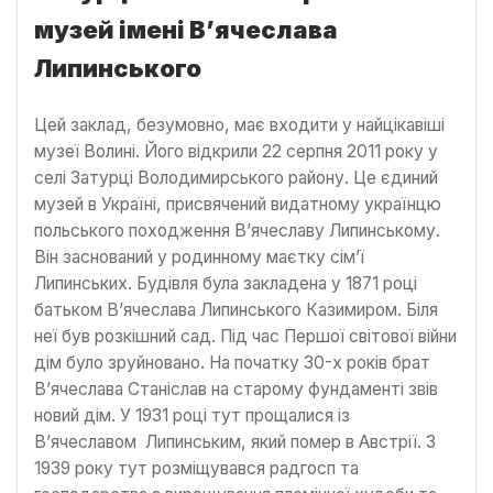
музей імені В’ячеслава
Липинського
Цей заклад, безумовно, має входити у найцікавіші
музеї Волині. Його відкрили 22 серпня 2011 року у
селі Затурці Володимирського району. Це єдиний
музей в Україні, присвячений видатному українцю
польського походження В’ячеславу Липинському.
Він заснований у родинному маєтку сім’ї
Липинських. Будівля була закладена у 1871 році
батьком В’ячеслава Липинського Казимиром. Біля
неї був розкішний сад. Під час Першої світової війни
дім було зруйновано. На початку 30-х років брат
В’ячеслава Станіслав на старому фундаменті звів
новий дім. У 1931 році тут прощалися із
В’ячеславом Липинським, який помер в Австрії. З
1939 року тут розміщувався радгосп та