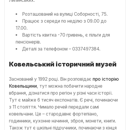
Липинських.
Розташований на вулиці Соборності, 75.
Працює з середи по неділю з 09.00 до
17.00.
Вартість квитка -70 гривень, є пільги для
пенсіонерів.
Деталі за телефоном – 0337497384.
Ковельський історичний музей
Заснований у 1992 році. Він розповідає
про історію
Ковельщини
, тут можна побачити народне
вбрання, дізнатися про регіон у різні часи історії.
Тут є майже 6 тисяч експонатів. Є речі, починаючи
з 11 століття. Чимало речей передали самі
ковельчани. Це – стародавнє фортепіано,
годинники, кухонне начиння, зброя, монети, книги.
Також тут є шкільні підручники, починаючи з кінця