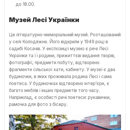
до 18.00.
Музей Лесі Українки
Це літературно-меморіальний музей. Розташований
у селі Колодяжне. Його відкрили у 1949 році в
садибі Косачів. У експозиції музею є речі Лесі
Українки та її родини, прижиттєві видання творів,
фотографії, предмети побуту, відтворено
фрагменти сільської хати, кабінету. У музеї є два
будиночки, в яких проживала родина Лесі і сама
поетеса. У будиночках відтворено інтер’єри, є
багато меблів і інших предметів того часу.
Наприклад, є особисті речі поетеси: рукавички,
рамочка для фото з бісеру.