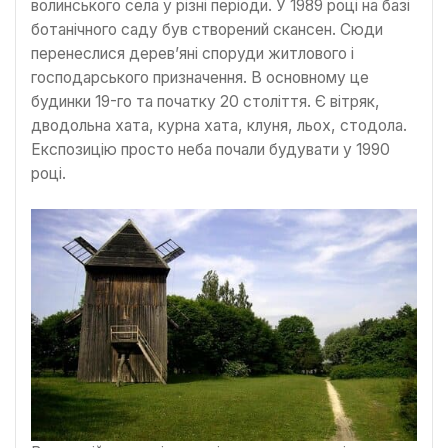
волинського села у різні періоди. У 1989 році на базі
ботанічного саду був створений скансен. Сюди
перенеслися дерев’яні споруди житлового і
господарського призначення. В основному це
будинки 19-го та початку 20 століття. Є вітряк,
дводольна хата, курна хата, клуня, льох, стодола.
Експозицію просто неба почали будувати у 1990
році.