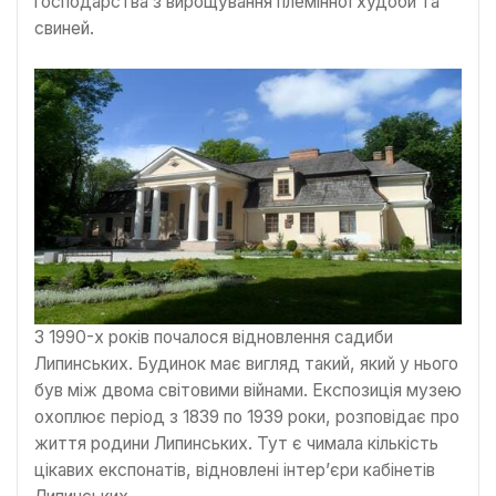
господарства з вирощування племінної худоби та
свиней.
З 1990-х років почалося відновлення садиби
Липинських. Будинок має вигляд такий, який у нього
був між двома світовими війнами. Експозиція музею
охоплює період з 1839 по 1939 роки, розповідає про
життя родини Липинських. Тут є чимала кількість
цікавих експонатів, відновлені інтер’єри кабінетів