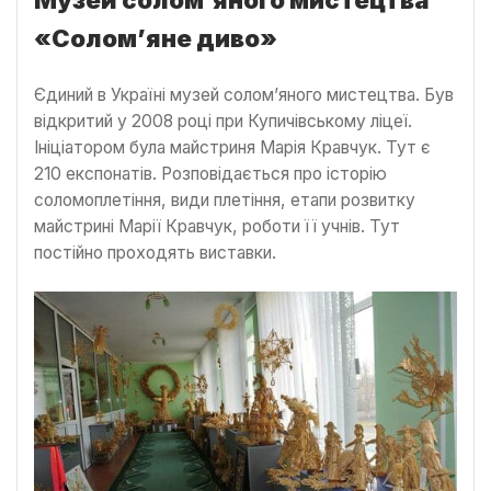
Музей солом’яного мистецтва
«Солом’яне диво»
Єдиний в Україні музей солом’яного мистецтва. Був
відкритий у 2008 році при Купичівському ліцеї.
Ініціатором була майстриня Марія Кравчук. Тут є
210 експонатів. Розповідається про історію
соломоплетіння, види плетіння, етапи розвитку
майстрині Марії Кравчук, роботи її учнів. Тут
постійно проходять виставки.