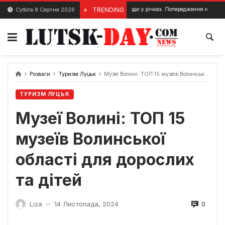
Skip
Підняття рівня води у річках. Попередження на Волині.
TRENDING
Субота 8 Серпня 2026
18 Січня, 2024
21
to
content
Розваги
Туризм Луцьк
Музеї Волині: ТОП 15 музеїв Волинської області для дорослих та дітей
ТУРИЗМ ЛУЦЬК
Музеї Волині: ТОП 15
музеїв Волинської
області для дорослих
та дітей
0
Liza
14 Листопада, 2024
—