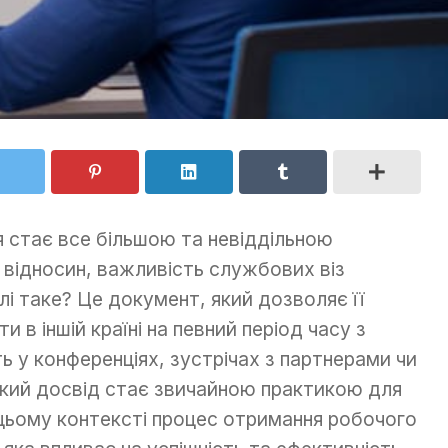
ія стає все більшою та невіддільною
 відносин, важливість службових віз
і таке? Це документ, який дозволяє її
 в іншій країні на певний період часу з
ь у конференціях, зустрічах з партнерами чи
акий досвід стає звичайною практикою для
У цьому контексті процес отримання робочого