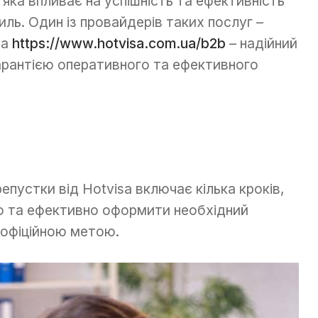
ка впливає на успішність та ефективність
ль. Один із провайдерів таких послуг –
sa
https://www.hotvisa.com.ua/b2b
– надійний
арантією оперативного та ефективного
пустки від Hotvisa включає кілька кроків,
о та ефективно оформити необхідний
 офіційною метою.