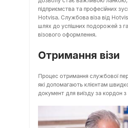
дозволу стає важливою ланкою, я
підприємства та професійних зуси
Hotvisa. Службова віза від Hotvi
шлях до успішних подорожей з г
візового оформлення.
Отримання візи
Процес отримання службової пере
які допомагають клієнтам швидк
документ для виїзду за кордон з