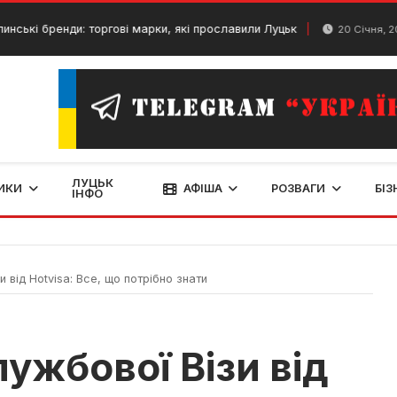
ренди: торгові марки, які прославили Луцьк
Бдж
20 Січня, 2024
ЛУЦЬК
ИКИ
АФІША
РОЗВАГИ
БІЗ
ІНФО
від Hotvisa: Все, що потрібно знати
ужбової Візи від