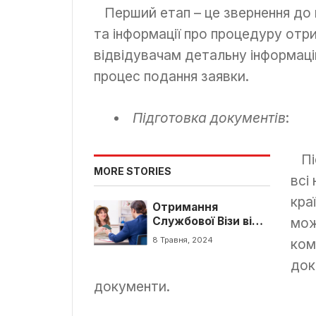
Перший етап – це звернення до 
та інформації про процедуру отри
відвідувачам детальну інформаці
процес подання заявки.
Підготовка документів
:
Піс
MORE STORIES
всі
кра
Отримання
Службової Візи від
мож
Hotvisa: Все, що
8 Травня, 2024
комп
потрібно знати
док
документи.