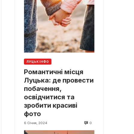
ЛУЦЬК ІНФО
Романтичні місця
Луцька: де провести
побачення,
освідчитися та
зробити красиві
фото
0
6 Січня, 2024