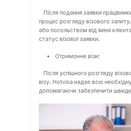
Після подання заявки працівник
процес розгляду візового запиту
або посольством від імені клієн
статус візової заявки.
Отримання візи:
Після успішного розгляду візов
візу. Hotvisa надає всю необхідн
допомагаючи забезпечити швидке