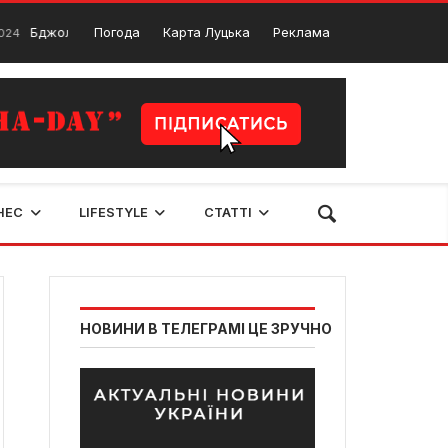
оляр: Шпигунський бойовик у кінотеатрах Луцька
Погода
Карта Луцька
Реклама
6 Квітня, 2024
НЕС
LIFESTYLE
СТАТТІ
НОВИНИ В ТЕЛЕГРАМІ ЦЕ ЗРУЧНО