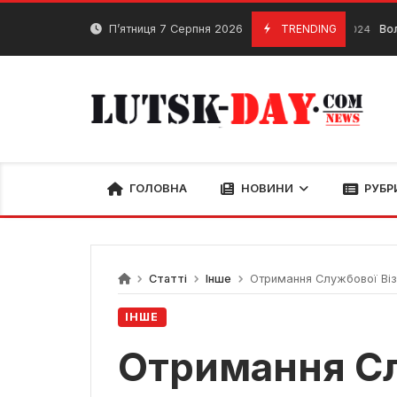
Skip
to
П’ятниця 7 Серпня 2026
TRENDING
Волинські б
27 Лютого, 2024
content
ГОЛОВНА
НОВИНИ
РУБР
Статті
Інше
Отримання Службової Візи 
ІНШЕ
Отримання Сл