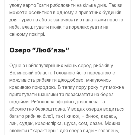
улову варто їхати риболовити на кілька днів. Так ви
можете оселитися в одному з приватних будинків
для туристів або ж заночувати з палатками просто
неба, влаштувати пікнік та порелаксувати на
свіжому повітрі.
Озеро ”Люб’язь”
Одне з найпопулярніших місць серед рибаків у
Волинській області. Головною його перевагою є
можливість рибалити цілодобово, милуючись
красивою природою. В теплу пору року тут можна
приготувати шашлики та позасмагати на березі
водойми. Риболовля офіційно дозволена та
абсолютно безкоштовна. У водах озерця водиться
багато риби як білої, так і хижої, – бичок, карась,
лин, судак, краснопірка, щука, сом, сазан. Можна
зловити і ”характерні” для озера види – головень,