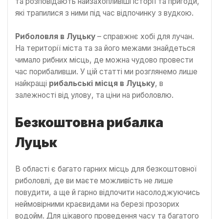
та розповідають найзахопливіші історії та пригоди,
які трапилися з ними під час відпочинку з вудкою.
Риболовля в Луцьку
– справжнє хобі для лучан.
На території міста та за його межами знайдеться
чимало рибних місць, де можна чудово провести
час порибаливши. У цій статті ми розглянемо лише
найкращі
рибальські місця в Луцьку
, в
залежності від улову, та ціни на риболовлю.
Безкоштовна рибалка
Луцьк
В області є багато гарних місць для безкоштовної
риболовлі, де ви маєте можливість не лише
повудити, а ще й гарно відпочити насолоджуючись
неймовірними краєвидами на березі прозорих
водойм. Для цікавого проведення часу та багатого