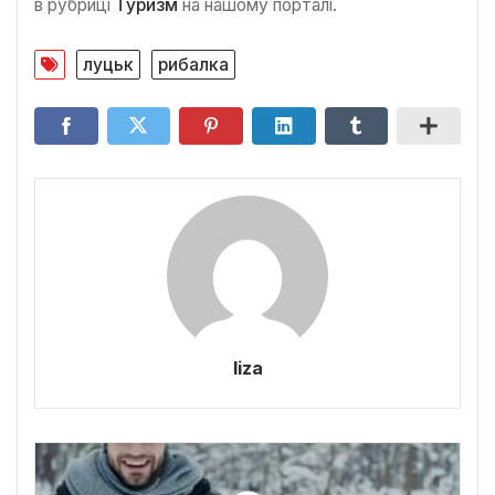
в рубриці
Туризм
на нашому порталі.
луцьк
рибалка
liza