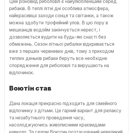
Цей різновид риболовлі є найулюбленішим серед
рибаків. В теплі літні дні особлива атмосфера,
найкрасивіші заходи сонця та світанки, а також
можна здобути трофейний улов. В цю пору в
мешканців водойм закінчується нерест, і
дозволяється вудити на будь-які снасті без
обмежень. Сезон літньої рибалки відкривається
вже з перших червневих днів, тому з приходом
теплих деньків рибаки беруть все необхідне
спорядження для риболовлі та вирушають на
відпочинок.
Воютін став
Дана локація прекрасно підходить для сімейного
відпочинку з дітьми. Це гарний варіант для релаксу
та незабутнього проведення часу,
насолоджуючись живописними краєвидами
навколо. За селом Воютин розташований невеликий