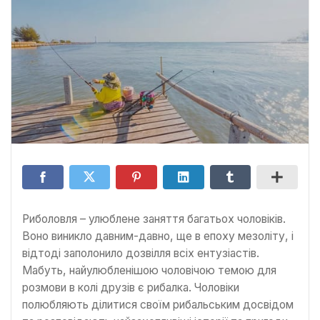
Риболовля – улюблене заняття багатьох чоловіків.
Воно виникло давним-давно, ще в епоху мезоліту, і
відтоді заполонило дозвілля всіх ентузіастів.
Мабуть, найулюбленішою чоловічою темою для
розмови в колі друзів є рибалка. Чоловіки
полюбляють ділитися своїм рибальським досвідом