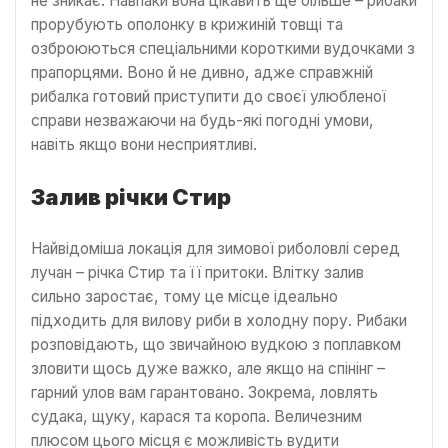
не зникає. Навпаки вона цікавить ще більше – рибаки
прорубують ополонку в крижиній товщі та
озброюються спеціальними короткими вудочками з
прапорцями. Воно й не дивно, адже справжній
рибалка готовий приступити до своєї улюбленої
справи незважаючи на будь-які погодні умови,
навіть якщо вони несприятливі.
Залив річки Стир
Найвідоміша локація для зимової риболовлі серед
лучан – річка Стир та її притоки. Влітку залив
сильно заростає, тому це місце ідеально
підходить для вилову риби в холодну пору. Рибаки
розповідають, що звичайною вудкою з поплавком
зловити щось дуже важко, але якщо на спінінг –
гарний улов вам гарантовано. Зокрема, ловлять
судака, щуку, карася та коропа. Величезним
плюсом цього місця є можливість вудити