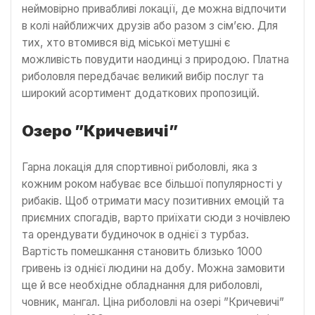
неймовірно привабливі локації, де можна відпочити
в колі найближчих друзів або разом з сім’єю. Для
тих, хто втомився від міської метушні є
можливість повудити наодинці з природою. Платна
риболовля передбачає великий вибір послуг та
широкий асортимент додаткових пропозицій.
Озеро ”Кричевичі”
Гарна локація для спортивної риболовлі, яка з
кожним роком набуває все більшої популярності у
рибаків. Щоб отримати масу позитивних емоцій та
приємних спогадів, варто приїхати сюди з ночівлею
та орендувати будиночок в однієї з турбаз.
Вартість помешкання становить близько 1000
гривень із однієї людини на добу. Можна замовити
ще й все необхідне обладнання для риболовлі,
човник, мангал. Ціна риболовлі на озері ”Кричевичі”