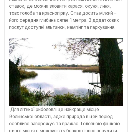
ставок, де можна зловити карася, окуня, линя,
товстолоба та краснопірку. Став досить мілкий –
його середня глибина сягає 1 метра. З додаткових
послуг доступні альтанки, кемпінг та паркування.
Для літньої риболовлі це найкраще місце
Волинської області, адже природа в цей період
особливо заворожує та вражає. Головною фішкою
цього місця є можливість безкоштовно повудити.