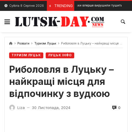
Skip
Луцькі монахи вперше вирушили тушити пожежу.
TRENDING
Субота 8 Серпня 2026
11 Грудня, 2023
1
to
content
Розваги
Туризм Луцьк
Риболовля в Луцьку – найкращі місця для відпочинку з вудкою
ТУРИЗМ ЛУЦЬК
ЛУЦЬК ІНФО
Риболовля в Луцьку –
найкращі місця для
відпочинку з вудкою
0
Liza
30 Листопада, 2024
—