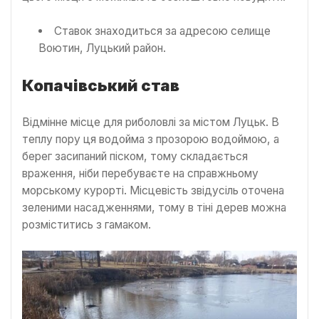
Ставок знаходиться за адресою селище
Воютин, Луцький район.
Копачівський став
Відмінне місце для риболовлі за містом Луцьк. В
теплу пору ця водойма з прозорою водоймою, а
берег засипаний піском, тому складається
враження, ніби перебуваєте на справжньому
морському курорті. Місцевість звідусіль оточена
зеленими насадженнями, тому в тіні дерев можна
розміститись з гамаком.