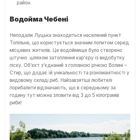
район.
Водойма Чебені
Неподалік Луцька знаходиться населений пункт
Топільне, що користується значним попитом серед
місцевих жителів. Це водоймище було створено
штучно шляхом затоплення кар’єру із видобутку
піску. Об’єкт з’єднаний з головною річкою Волині –
Стир, що додає їй унікальності та різноманітності у
видовому складі риб. Найзавзятіші любителі
порибалити відзначають, що в середньому за
годину тут можна зловити від 3 до 5 кілограмів
риби!