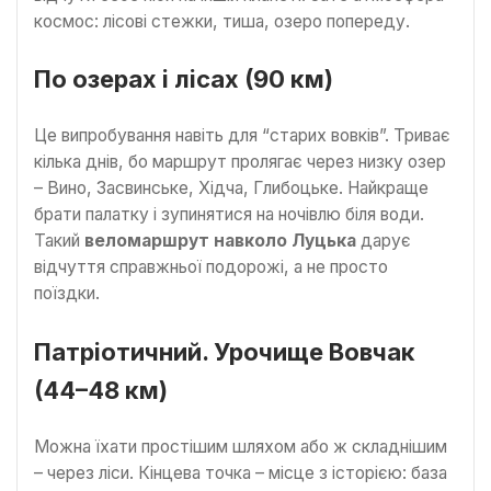
космос: лісові стежки, тиша, озеро попереду.
По озерах і лісах (90 км)
Це випробування навіть для “старих вовків”. Триває
кілька днів, бо маршрут пролягає через низку озер
– Вино, Засвинське, Хідча, Глибоцьке. Найкраще
брати палатку і зупинятися на ночівлю біля води.
Такий
веломаршрут навколо Луцька
дарує
відчуття справжньої подорожі, а не просто
поїздки.
Патріотичний. Урочище Вовчак
(44–48 км)
Можна їхати простішим шляхом або ж складнішим
– через ліси. Кінцева точка – місце з історією: база