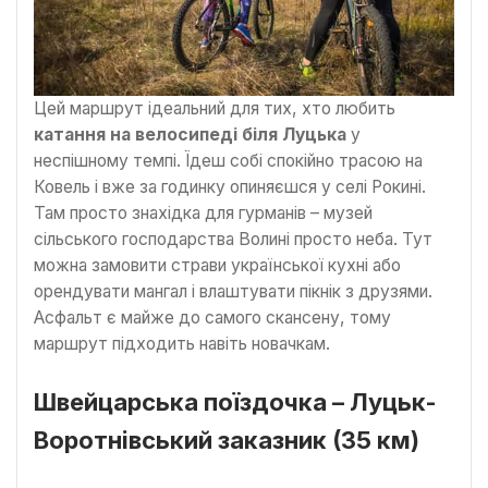
Цей маршрут ідеальний для тих, хто любить
катання на велосипеді біля Луцька
у
неспішному темпі. Їдеш собі спокійно трасою на
Ковель і вже за годинку опиняєшся у селі Рокині.
Там просто знахідка для гурманів – музей
сільського господарства Волині просто неба. Тут
можна замовити страви української кухні або
орендувати мангал і влаштувати пікнік з друзями.
Асфальт є майже до самого скансену, тому
маршрут підходить навіть новачкам.
Швейцарська поїздочка – Луцьк-
Воротнівський заказник (35 км)