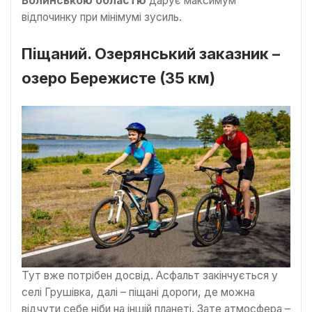
Волинською областю
дарує максимум
відпочинку при мінімумі зусиль.
Піщаний. Озерянський заказник –
озеро Бережисте (35 км)
Тут вже потрібен досвід. Асфальт закінчується у
селі Грушівка, далі – піщані дороги, де можна
відчути себе ніби на іншій планеті. Зате атмосфера –