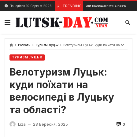
Skip
У Луцьку школи проводитимуть навчання дистанційно
TRENDING
Понеділок 10 Серпня 2026
21 Січня, 2024
to
content
Розваги
Туризм Луцьк
Велотуризм Луцьк: куди поїхати на велосипеді в Луцьку та області?
ТУРИЗМ ЛУЦЬК
Велотуризм Луцьк:
куди поїхати на
велосипеді в Луцьку
та області?
0
Liza
28 Вересня, 2025
—