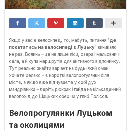
Якщо у вас є велосипед, то, мабуть, питання “
де
покататись на велосипеді в Луцьку
” виникало
не раз. Волинь – це не лише ліси, озера і мальовничі
села, а й купа маршрутів для активного відпочинку.
Тут реально знайти варіант на будь-який смак:
хочете релакс – є короткі велопрогулянки біля
міста, а якщо вже відчуваєте у собі дух
мандрівника – беріть рюкзак і гайда на кількаденний
велопохід до Шацьких озер чи у глиб Полісся.
Велопрогулянки Луцьком
та околицями