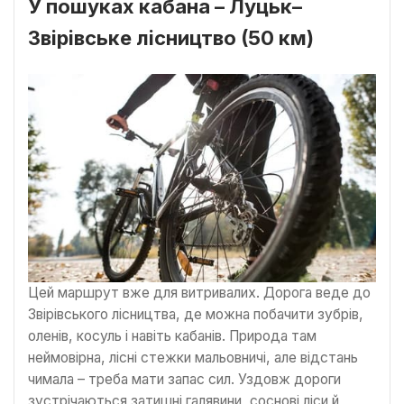
У пошуках кабана – Луцьк–
Звірівське лісництво (50 км)
Цей маршрут вже для витривалих. Дорога веде до
Звірівського лісництва, де можна побачити зубрів,
оленів, косуль і навіть кабанів. Природа там
неймовірна, лісні стежки мальовничі, але відстань
чимала – треба мати запас сил. Уздовж дороги
зустрічаються затишні галявини, соснові ліси й