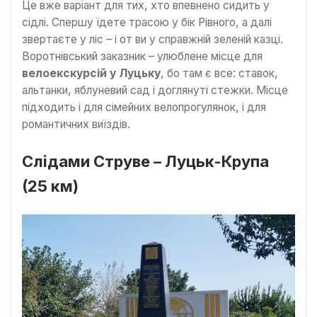
Це вже варіант для тих, хто впевнено сидить у
сідлі. Спершу їдете трасою у бік Рівного, а далі
звертаєте у ліс – і от ви у справжній зеленій казці.
Воротнівський заказник – улюблене місце для
велоекскурсій у Луцьку
, бо там є все: ставок,
альтанки, яблуневий сад і доглянуті стежки. Місце
підходить і для сімейних велопрогулянок, і для
романтичних виїздів.
Слідами Струве – Луцьк-Крупа
(25 км)