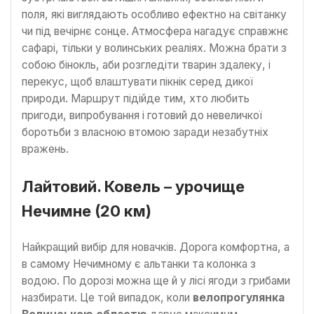
поля, які виглядають особливо ефектно на світанку
чи під вечірнє сонце. Атмосфера нагадує справжнє
сафарі, тільки у волинських реаліях. Можна брати з
собою бінокль, аби розгледіти тварин здалеку, і
перекус, щоб влаштувати пікнік серед дикої
природи. Маршрут підійде тим, хто любить
пригоди, випробування і готовий до невеличкої
боротьби з власною втомою заради незабутніх
вражень.
Лайтовий. Ковель – урочище
Нечимне (20 км)
Найкращий вибір для новачків. Дорога комфортна, а
в самому Нечимному є альтанки та колонка з
водою. По дорозі можна ще й у лісі ягоди з грибами
назбирати. Це той випадок, коли
велопрогулянка