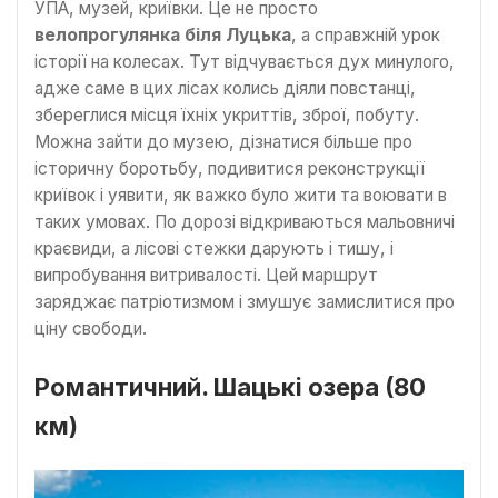
УПА, музей, криївки. Це не просто
велопрогулянка біля Луцька
, а справжній урок
історії на колесах. Тут відчувається дух минулого,
адже саме в цих лісах колись діяли повстанці,
збереглися місця їхніх укриттів, зброї, побуту.
Можна зайти до музею, дізнатися більше про
історичну боротьбу, подивитися реконструкції
криївок і уявити, як важко було жити та воювати в
таких умовах. По дорозі відкриваються мальовничі
краєвиди, а лісові стежки дарують і тишу, і
випробування витривалості. Цей маршрут
заряджає патріотизмом і змушує замислитися про
ціну свободи.
Романтичний.
Шацькі озера
(80
км)