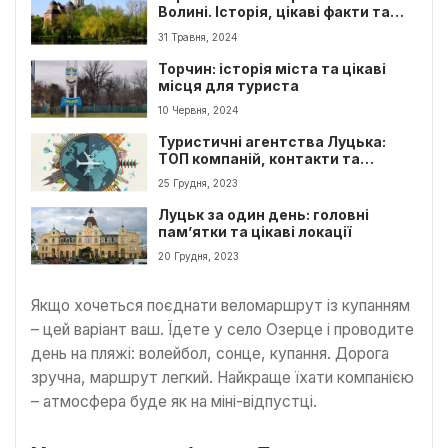
Волині. Історія, цікаві факти та
видатні місця
31 Травня, 2024
Торчин: історія міста та цікаві
місця для туриста
10 Червня, 2024
Туристичні агентства Луцька:
ТОП компаній, контакти та
поради туристам
25 Грудня, 2023
Луцьк за один день: головні
пам’ятки та цікаві локації
20 Грудня, 2023
Якщо хочеться поєднати веломаршрут із купанням
– цей варіант ваш. Їдете у село Озерце і проводите
день на пляжі: волейбол, сонце, купання. Дорога
зручна, маршрут легкий. Найкраще їхати компанією
– атмосфера буде як на міні-відпустці.