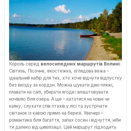
Король серед
велосипедних маршрутів Волині
.
Світязь, Пісочне, екостежка, оглядова вежа –
ідеальний набір для тих, хто хоче відчути відпустку
без виїзду за кордон. Можна шукати дикі пляжі,
плавати на сапі, збирати ягоди і влаштовувати
ночівлю біля озера. А ще – кататися на човні чи
каяку, слухати спів птахів у лісі та зустрічати
світанок із кавою прямо на березі. Увечері –
романтика біля багаття, запах сосен і відчуття, ніби
ти далеко від цивілізації. Цей маршрут підходить