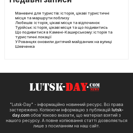
Маневичі для туристів: історія, цікаві туристичні
місця та маршрути поблизу
Любешів: історія, цікаві місця та відпочинок
Турійськ: історія, цікаві місця та що подивитись
Що подивитися в Камені-Каширському: історія та
туристичні локації
У Рованцях оновили дитячий майданчик на вулиці
Шевченка
"Lutsk-Day" - інформаційно новинний ресурс. Всі права
застережено. Копіюючи інформацію з публікацій
lutsk-
day.com
обов'язково вказати, що матеріал взятий з
нашого ресурсу. А повне копіювання статті дозволяється
лише з посиланням на наш сайт.