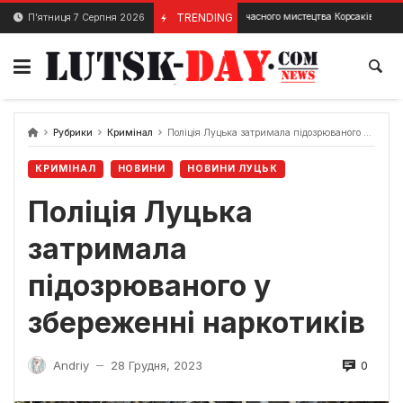
Skip
Музей сучасного мистецтва Корсаків в місті Луцьк
TRENDING
П’ятниця 7 Серпня 2026
22 Січня, 2024
to
content
Рубрики
Кримінал
Поліція Луцька затримала підозрюваного у збереженні наркотиків
КРИМІНАЛ
НОВИНИ
НОВИНИ ЛУЦЬК
Поліція Луцька
затримала
підозрюваного у
збереженні наркотиків
0
Andriy
28 Грудня, 2023
—