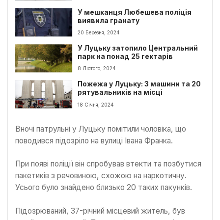
У мешканця Любешева поліція
виявила гранату
20 Березня, 2024
У Луцьку затопило Центральний
парк на понад 25 гектарів
8 Лютого, 2024
Пожежа у Луцьку: 3 машини та 20
рятувальників на місці
18 Січня, 2024
Вночі патрульні у Луцьку помітили чоловіка, що
поводився підозріло на вулиці Івана Франка.
При появі поліції він спробував втекти та позбутися
пакетиків з речовиною, схожою на наркотичну.
Усього було знайдено близько 20 таких пакунків.
Підозрюваний, 37-річний місцевий житель, був