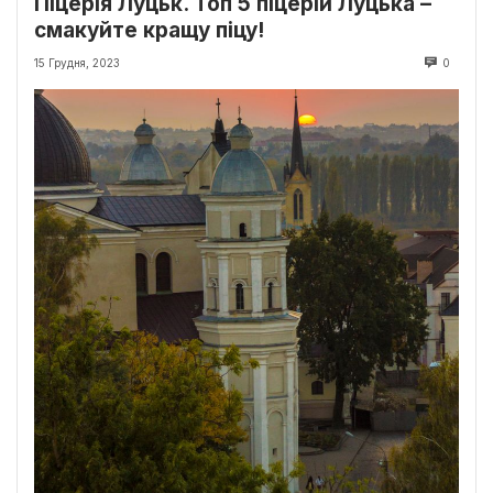
Піцерія Луцьк. Топ 5 піцерій Луцька –
смакуйте кращу піцу!
15 Грудня, 2023
0