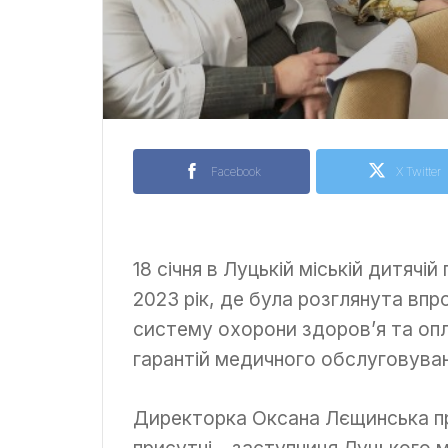
Facebook
X Twitter
18 січня в Луцькій міській дитячій
2023 рік, де була розглянута вп
систему охорони здоров’я та оп
гарантій медичного обслуговуван
Директорка Оксана Лєщинська пр
присутні – заступниця Луцького 