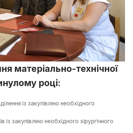
ня матеріально-технічної
инулому році:
дділення із закупівлею необхідного
ів із закупівлею необхідного хірургічного