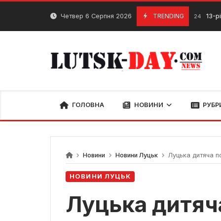
Skip
to
Четвер 6 Серпня 2026
TRENDING
13-річний спор
2 Березня, 2024
content
ГОЛОВНА
НОВИНИ
РУБР
Новини
Новини Луцьк
Луцька дитяча по
НОВИНИ ЛУЦЬК
Луцька дитяча