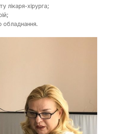
у лікаря-хірурга;
ій;
о обладнання.