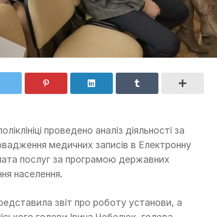
 поліклініці проведено аналіз діяльності за
ровадження медичних записів в Електронну
лата послуг за програмою державних
ня населення.
едставила звіт про роботу установи, а
міського голови Ірина Чебелюк, голова