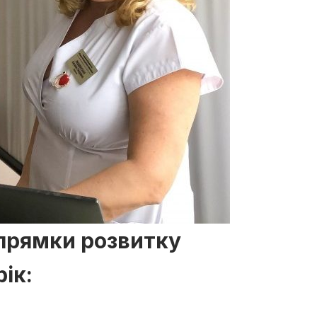
прямки розвитку
рік: