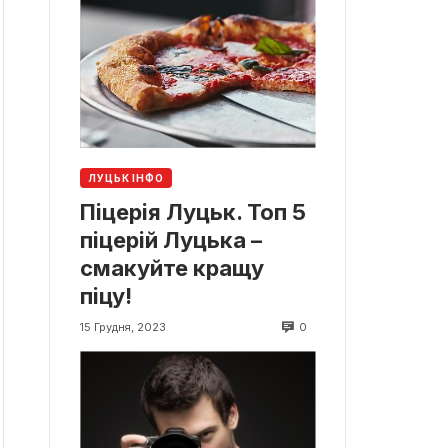
ЛУЦЬК ІНФО
Піцерія Луцьк. Топ 5
піцерій Луцька –
смакуйте кращу
піцу!
0
15 Грудня, 2023