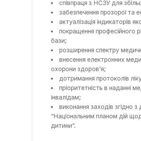
співпраця з НСЗУ для збіль
забезпечення прозорої та 
актуалізація індикаторів я
покращення професійного рі
бази;
розширення спектру медичн
внесення електронних меди
охорони здоров’я;
дотримання протоколів ліку
пріоритетність в наданні м
інвалідам;
виконання заходів згідно 
“Національним планом дій щод
дитини”.