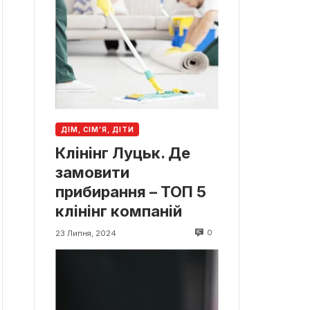
ДІМ, СІМ’Я, ДІТИ
Клінінг Луцьк. Де
замовити
прибирання – ТОП 5
клінінг компаній
0
23 Липня, 2024