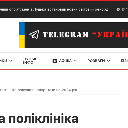
тсмен з Луцька встановив новий світовий рекорд
13 Грудня, 202
ЛУЦЬК
ИКИ
АФІША
РОЗВАГИ
БІЗ
ІНФО
ліклініка озвучила пріоритети на 2024 рік
 поліклініка