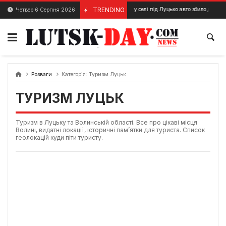
Skip
TRENDING
ДТП у селі під Луцько авто збило дівчину
Четвер 6 Серпня 2026
19 Грудня, 2023
to
content
Розваги
Категорія:
Туризм Луцьк
ТУРИЗМ ЛУЦЬК
Туризм в Луцьку та Волинській області. Все про цікаві місця
Волині, видатні локації, історичні пам’ятки для туриста. Список
геолокацій куди піти туристу.