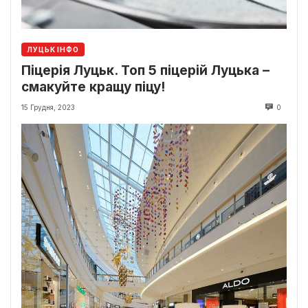
ЛУЦЬК ІНФО
Піцерія Луцьк. Топ 5 піцерій Луцька –
смакуйте кращу піцу!
15 Грудня, 2023
0