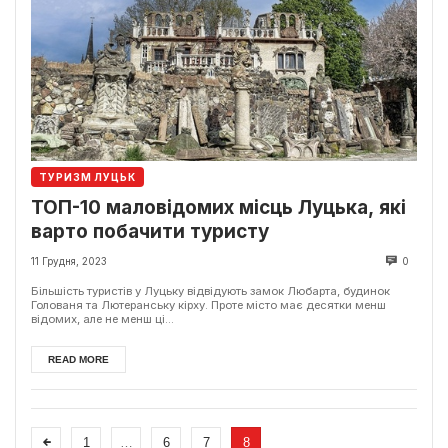
ТУРИЗМ ЛУЦЬК
ТОП-10 маловідомих місць Луцька, які
варто побачити туристу
11 Грудня, 2023
0
Більшість туристів у Луцьку відвідують замок Любарта, будинок
Голованя та Лютеранську кірху. Проте місто має десятки менш
відомих, але не менш ці...
READ MORE
1
…
6
7
8