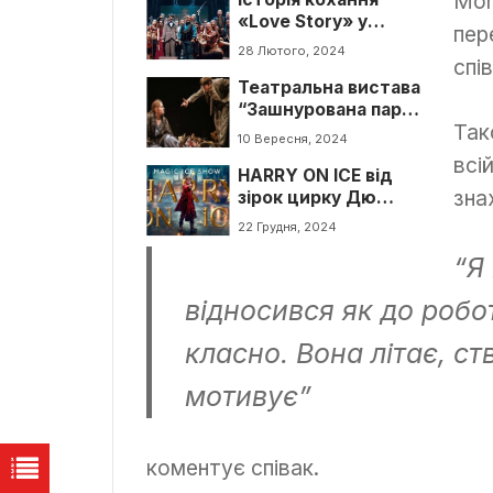
Mon
«Love Story» у
пер
виконанні оркестру
28 Лютого, 2024
спі
«GosOrchestra»
Театральна вистава
“Зашнурована пара”
Так
в Луцьку!
10 Вересня, 2024
всі
HARRY ON ICE від
зна
зірок цирку Дю
Солей в Луцьку
22 Грудня, 2024
“Я
відносився як до робо
класно. Вона літає, с
мотивує”
коментує співак.