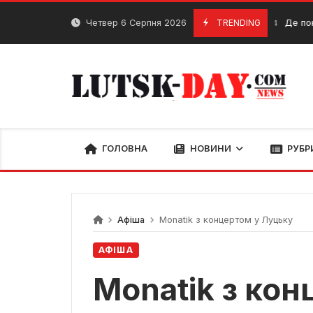
Skip
to
Четвер 6 Серпня 2026
TRENDING
Де покурити к
18 Січня, 2024
content
ГОЛОВНА
НОВИНИ
РУБР
Афіша
Monatik з концертом у Луцьку
АФІША
Monatik з кон