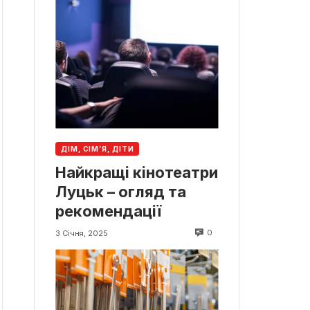
ДІМ, СІМ’Я, ДІТИ
Найкращі кінотеатри
Луцьк – огляд та
рекомендації
0
3 Січня, 2025