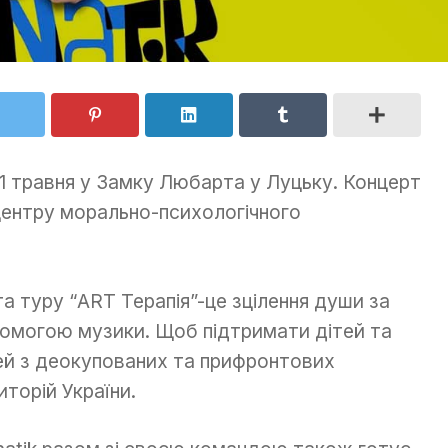
1 травня у Замку Любарта у Луцьку. Концерт
центру морально-психологічного
а туру “ART Терапія”-це зцілення души за
омогою музики. Щоб підтримати дітей та
ей з деокупованих та прифронтових
иторій України.