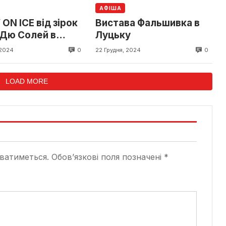
АФІША
ON ICE від зірок
Вистава Фальшивка в
 Дю Солей в
Луцьку
у
0
0
 2024
22 Грудня, 2024
LOAD MORE
ватиметься.
Обов’язкові поля позначені
*