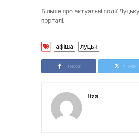
Більше про актуальні події Луцьк
порталі.
афіша
луцьк
Facebook
X Twitter
liza