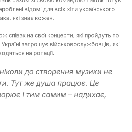
atik разом зі своєю командою також готує
ероблені відомі для всіх хіти українського
вака, які знає кожен.
ож співак на свої концерти, які пройдуть по
й Україні запрошує військовослужбовців, які
ходяться на ротації.
 ніколи до створення музики не
ти. Тут же душа працює. Це
творює і тим самим – надихає,