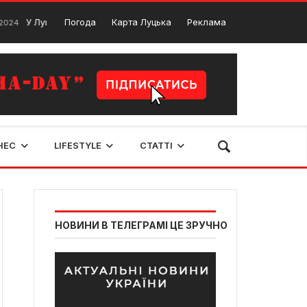
 Луцьку затопило Центральний парк на понад 25 гектарів
Погода
Карта Луцька
Реклама
31 Жов
НЕС
LIFESTYLE
СТАТТІ
НОВИНИ В ТЕЛЕГРАМІ ЦЕ ЗРУЧНО