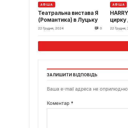
АФІША
АФІША
Театральна вистава Я
HARRY 
(Романтика) в Луцьку
цирку
Луцьк
0
22 Грудня, 2024
22 Грудня,
ЗАЛИШИТИ ВІДПОВІДЬ
Ваша e-mail адреса не оприлюдню
Коментар
*