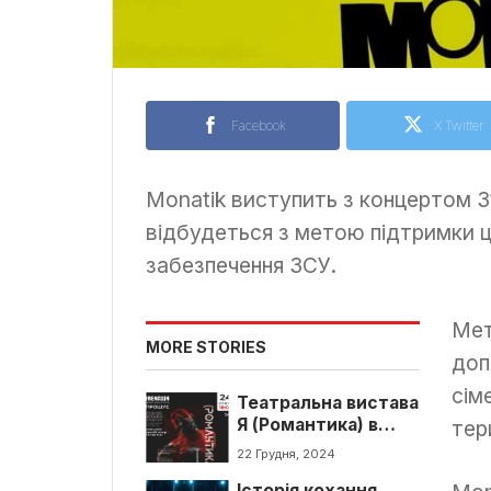
Facebook
X Twitter
Monatik виступить з концертом 3
відбудеться з метою підтримки 
забезпечення ЗСУ.
Мет
MORE STORIES
доп
сім
Театральна вистава
Я (Романтика) в
тер
Луцьку
22 Грудня, 2024
Історія кохання