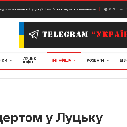
альян в Луцьку? Топ-5 закладів з кальянами
У
8 Лютого, 2024
ЛУЦЬК
ИКИ
АФІША
РОЗВАГИ
БІЗ
ІНФО
цертом у Луцьку