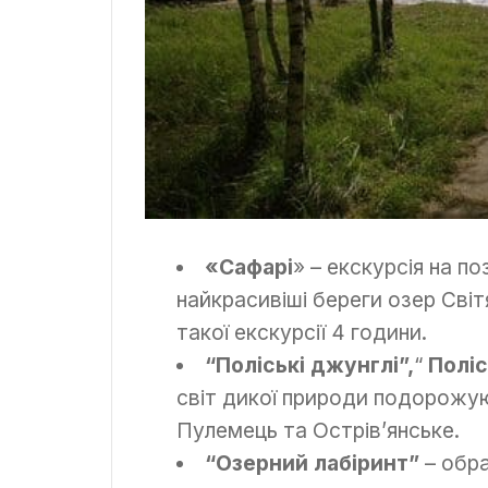
«Сафарі
» – екскурсія на п
найкрасивіші береги озер Світ
такої екскурсії 4 години.
“Поліські джунглі”,
“
Поліс
світ дикої природи подорожу
Пулемець та Острів’янське.
“Озерний лабіринт”
– обра