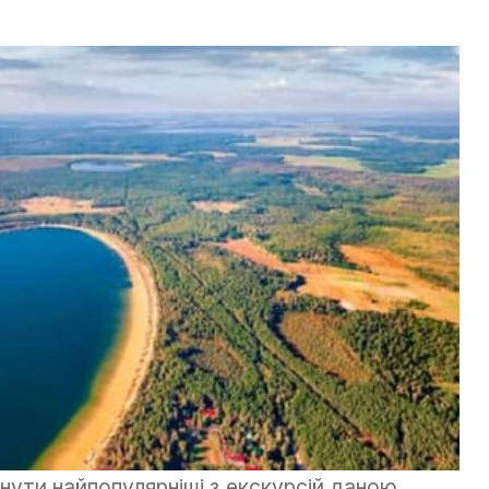
нути найпопулярніші з екскурсій даною