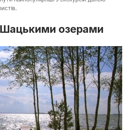
истів.
ї Шацькими озерами