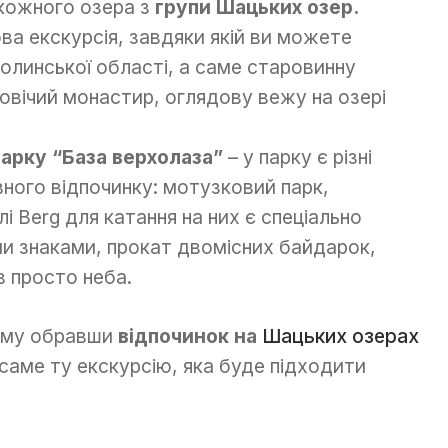
 кожного озера з
групи Шацьких озер.
ва екскурсія, завдяки якій ви можете
Волинської області, а саме старовинну
овічий монастир, оглядову вежу на озері
арку “База верхолаза”
– у парку є різні
ного відпочинку: мотузковий парк,
і Berg для катання на них є спеціально
ми знаками, прокат двомісних байдарок,
ів просто неба.
тому обравши
відпочинок на
Шацьких озерах
 саме ту екскурсію, яка буде підходити