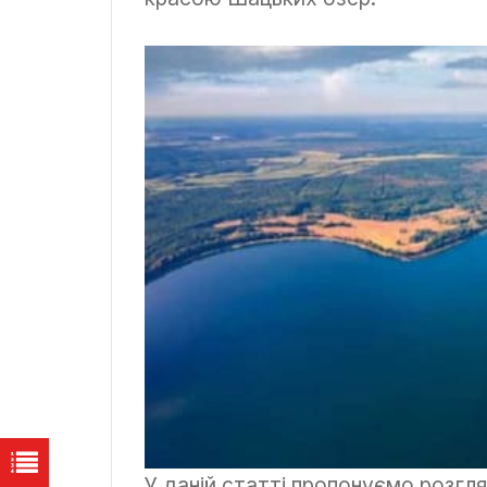
У даній статті пропонуємо розгля