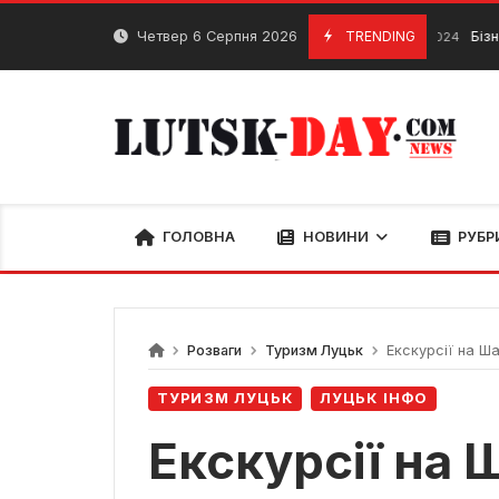
Skip
to
Четвер 6 Серпня 2026
TRENDING
Бізнес-ідеї пі
24 Лютого, 2024
content
ГОЛОВНА
НОВИНИ
РУБР
Розваги
Туризм Луцьк
Екскурсії на Ша
ТУРИЗМ ЛУЦЬК
ЛУЦЬК ІНФО
Екскурсії на 