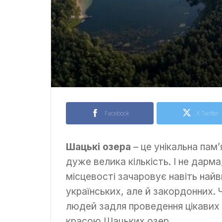
Facebook
X Twitter
Шацькі озера
– це унікальна пам’
дуже велика кількість. І не дарма
місцевості зачаровує навіть най
українських, але й закордонних. 
людей задля проведення цікавих
красою Шацьких озер.