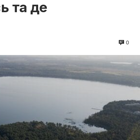
ь та де
0