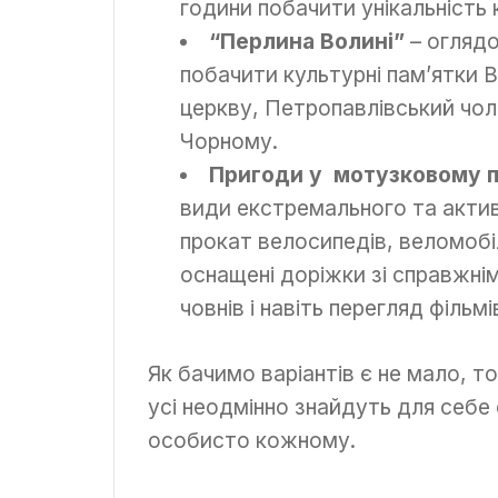
години побачити унікальність
“Перлина Волині”
– оглядо
побачити культурні пам’ятки 
церкву, Петропавлівський чол
Чорному.
Пригоди у мотузковому п
види екстремального та актив
прокат велосипедів, веломобіл
оснащені доріжки зі справжні
човнів і навіть перегляд фільм
Як бачимо варіантів є не мало, 
усі неодмінно знайдуть для себе
особисто кожному.