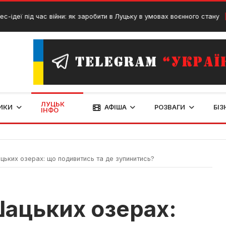
д час війни: як заробити в Луцьку в умовах воєнного стану
20 Бе
ЛУЦЬК
ИКИ
АФІША
РОЗВАГИ
БІЗ
ІНФО
цьких озерах: що подивитись та де зупинитись?
Шацьких озерах: