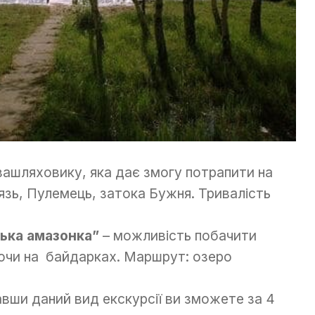
озашляховику, яка дає змогу потрапити на
язь, Пулемець, затока Бужня. Тривалість
ька амазонка”
– можливість побачити
ючи на байдарках. Маршрут: озеро
вши даний вид екскурсії ви зможете за 4