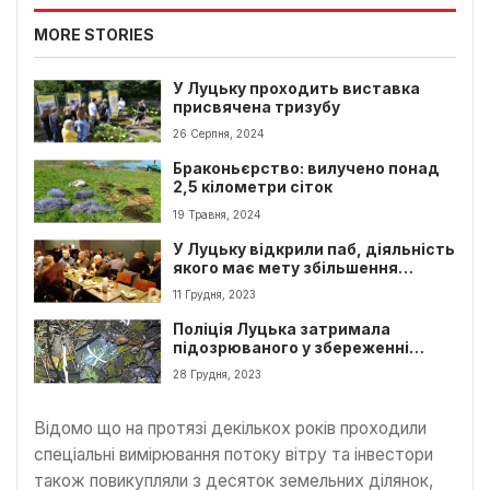
MORE STORIES
У Луцьку проходить виставка
присвячена тризубу
26 Серпня, 2024
Браконьєрство: вилучено понад
2,5 кілометри сіток
19 Травня, 2024
У Луцьку відкрили паб, діяльність
якого має мету збільшення
коштів для підтримки ЗСУ
11 Грудня, 2023
Поліція Луцька затримала
підозрюваного у збереженні
наркотиків
28 Грудня, 2023
Відомо що на протязі декількох років проходили
спеціальні вимірювання потоку вітру та інвестори
також повикупляли з десяток земельних ділянок,