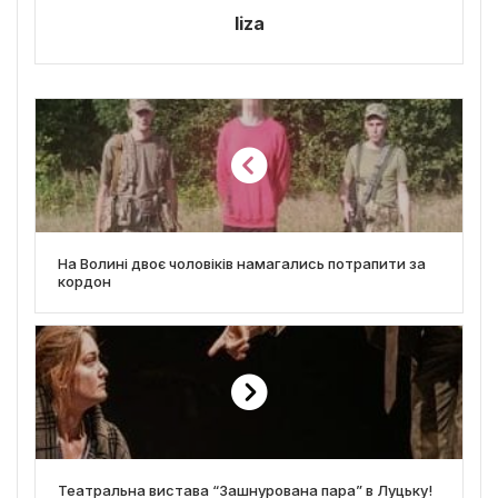
liza
На Волині двоє чоловіків намагались потрапити за
кордон
Театральна вистава “Зашнурована пара” в Луцьку!