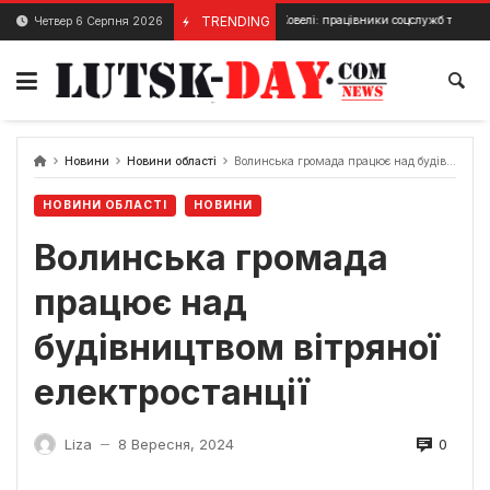
Skip
Різдво у Ковелі: працівники соцслужб та волонтери, под
TRENDING
Четвер 6 Серпня 2026
26 Грудня, 2023
to
content
Новини
Новини області
Волинська громада працює над будівництвом вітряної електростанції
НОВИНИ ОБЛАСТІ
НОВИНИ
Волинська громада
працює над
будівництвом вітряної
електростанції
0
Liza
8 Вересня, 2024
—