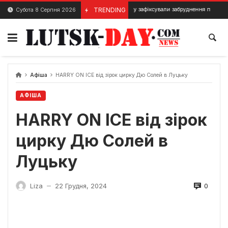
Skip
У Луцьку зафіксували забруднення повітря
TRENDING
Субота 8 Серпня 2026
28 Лютого, 2024
2 Лю
to
content
Афіша
HARRY ON ICE від зірок цирку Дю Солей в Луцьку
АФІША
HARRY ON ICE від зірок
цирку Дю Солей в
Луцьку
0
Liza
22 Грудня, 2024
—