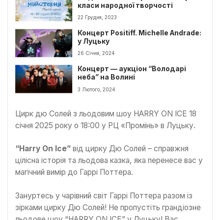
класи народної творчості
22 Грудня, 2023
Концерт Positiff. Michelle Andrade:
у Луцьку
26 Січня, 2024
Концерт — аукціон “Володарі
неба” на Волині
3 Лютого, 2024
Цирк дю Солей з льодовим шоу HARRY ON ICE 18
січня 2025 року о 18:00 у РЦ «Промінь» в Луцьку.
“Harry On Ice”
від цирку Дю Солей – справжня
цілісна історія та льодова казка, яка перенесе вас у
магічний вимір до Гаррі Поттера.
Зануртесь у чарівний світ Гаррі Поттера разом із
зірками цирку Дю Солей! Не пропустіть грандіозне
льодове шоу “HARRY ON ICE” у Луцьку! Вас