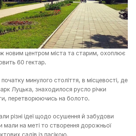
ж новим центром міста та старим, охоплює
вить 60 гектар.
 початку минулого століття, в місцевості, де
арк Луцька, знаходилося русло річки
іти, перетворюючись на болото.
али різні ідеї щодо осушення й забудови
ми мали на меті то створення дорожньої
ктових садів із пасікою.