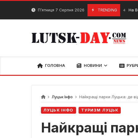
Skip
to
П’ятниця 7 Серпня 2026
TRENDING
На Волині на
26 Січня, 2024
content
ГОЛОВНА
НОВИНИ
РУБР
Луцьк Інфо
Найкращі парки Луцька: де ві
ЛУЦЬК ІНФО
ТУРИЗМ ЛУЦЬК
Найкращі пар