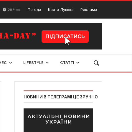
Курси англійської мови в Луцьку: огляд шкіл та викладач
Погода
Карта Луцька
Реклама
ервня, 2025
НЕС
LIFESTYLE
СТАТТІ
НОВИНИ В ТЕЛЕГРАМІ ЦЕ ЗРУЧНО