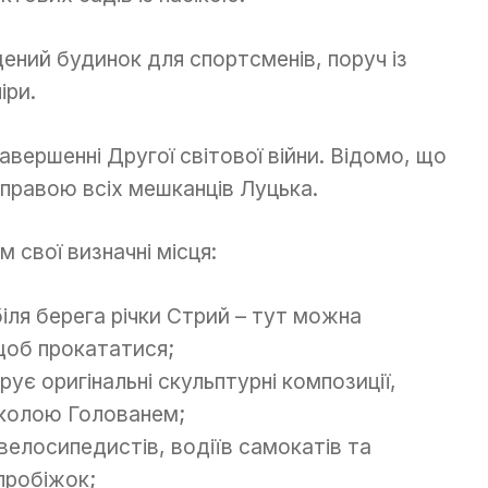
едений будинок для спортсменів, поруч із
іри.
вершенні Другої світової війни. Відомо, що
правою всіх мешканців Луцька.
 свої визначні місця:
іля берега річки Стрий – тут можна
 щоб прокататися;
ує оригінальні скульптурні композиції,
иколою Голованем;
велосипедистів, водіїв самокатів та
 пробіжок;