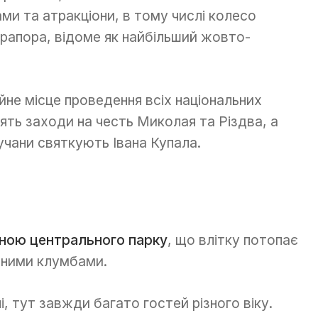
ми та атракціони, в тому числі колесо
рапора, відоме як найбільший жовто-
ійне місце проведення всіх національних
ять заходи на честь Миколая та Різдва, а
учани святкують Івана Купала.
иною центрального парку
, що влітку потопає
шними клумбами.
, тут завжди багато гостей різного віку.