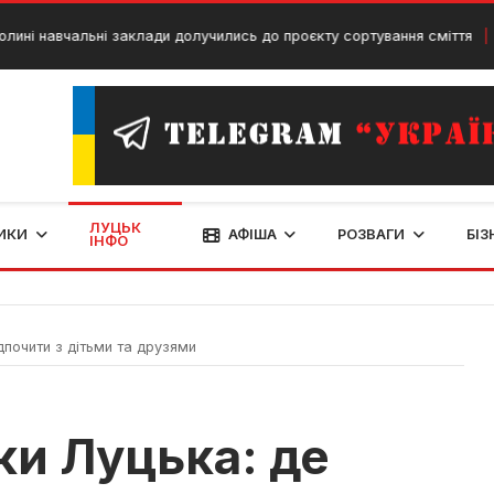
вчальні заклади долучились до проєкту сортування сміття
29 Ч
ЛУЦЬК
ИКИ
АФІША
РОЗВАГИ
БІЗ
ІНФО
дпочити з дітьми та друзями
ки Луцька: де