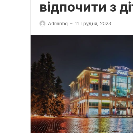
відпочити з д
Adminhq
11 Грудня, 2023
—