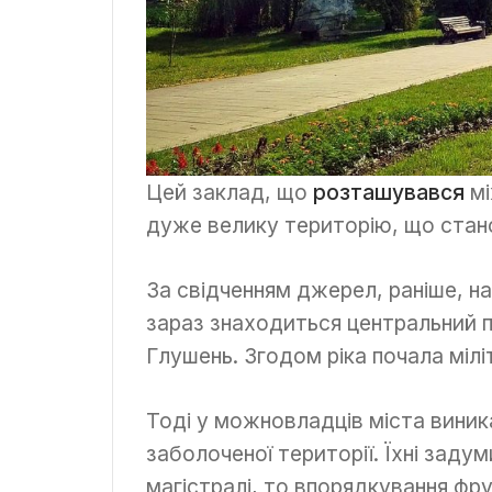
Цей заклад, що
розташувався
мі
дуже велику територію, що стано
За свідченням джерел, раніше, на
зараз знаходиться центральний п
Глушень. Згодом ріка почала міл
Тоді у можновладців міста виник
заболоченої території. Їхні заду
магістралі, то впорядкування фру