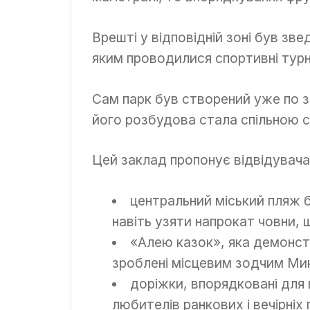
Врешті у відповідній зоні був зв
яким проводилися спортивні турн
Сам парк був створений уже по за
його розбудова стала спільною с
Цей заклад пропонує відвідувачам
центральний міський пляж б
навіть узяти напрокат човни,
«Алею казок», яка демонстр
зроблені місцевим зодчим М
доріжки, впорядковані для 
любителів ранкових і вечірніх