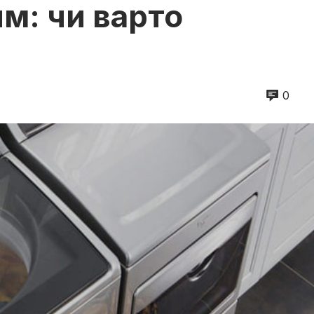
м: чи варто
0