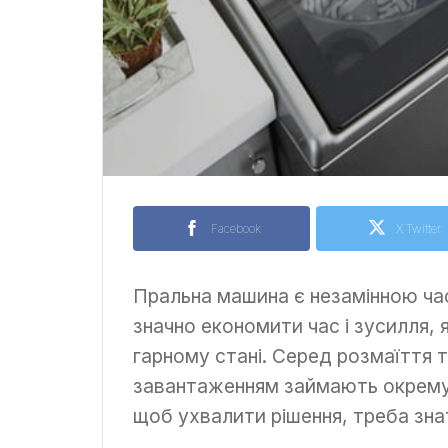
Facebook
X Twitter
Пральна машина є незамінною ча
значно економити час і зусилля, 
гарному стані. Серед розмаїття т
завантаженням займають окрему 
щоб ухвалити рішення, треба знат