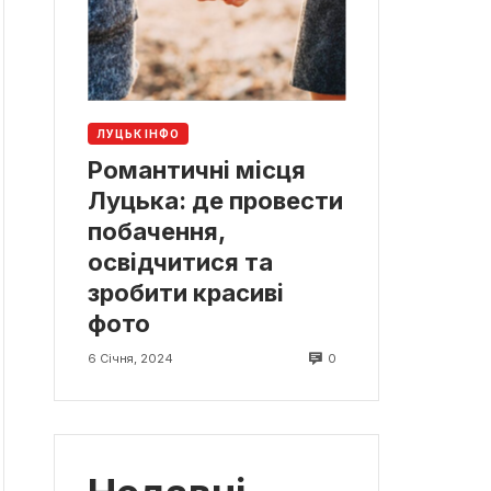
ЛУЦЬК ІНФО
Романтичні місця
Луцька: де провести
побачення,
освідчитися та
зробити красиві
фото
0
6 Січня, 2024