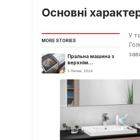
Основні характе
У т
MORE STORIES
Гол
зав
Пральна машина з
верхнім
завантаженням: чи
5 Липня, 2024
варто купувати