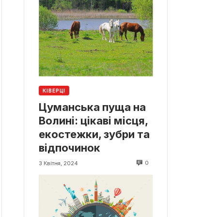
КІВЕРЦІ
Цуманська пуща на
Волині: цікаві місця,
екостежки, зубри та
відпочинок
0
3 Квітня, 2024