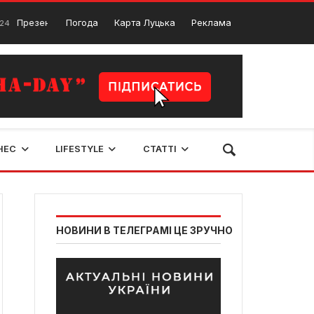
ентація нового альбому від гурту “Жадан і собаки”
Погода
Карта Луцька
Реклама
17 Березня,
НЕС
LIFESTYLE
СТАТТІ
НОВИНИ В ТЕЛЕГРАМІ ЦЕ ЗРУЧНО