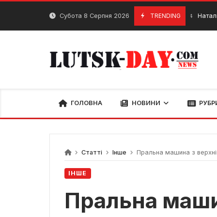
Skip
to
Субота 8 Серпня 2026
TRENDING
Наталія Могил
11 Квітня, 2024
content
ГОЛОВНА
НОВИНИ
РУБР
Статті
Інше
Пральна машина з верхні
ІНШЕ
Пральна маши