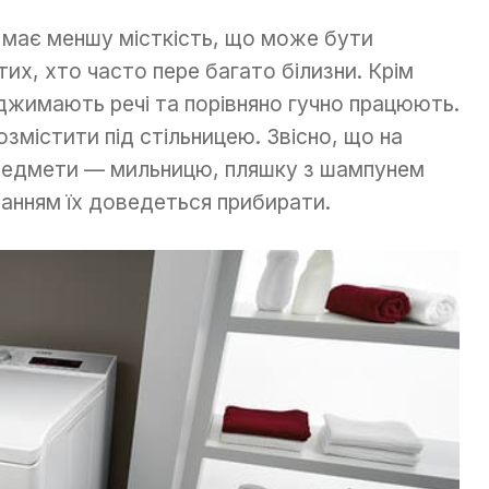
 має меншу місткість, що може бути
их, хто часто пере багато білизни. Крім
іджимають речі та порівняно гучно працюють.
змістити під стільницею. Звісно, що на
предмети — мильницю, пляшку з шампунем
анням їх доведеться прибирати.