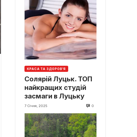
КРАСА ТА ЗДОРОВ'Я
Солярій Луцьк. ТОП
найкращих студій
засмаги в Луцьку
0
7 Січня, 2025