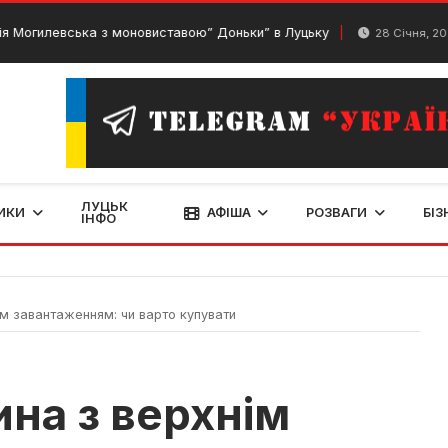
евська з моновиставою” Доньки” в Луцьку
През
28 Січня, 2024
ЛУЦЬК
ИКИ
АФІША
РОЗВАГИ
БІЗ
ІНФО
м завантаженням: чи варто купувати
на з верхнім