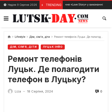
Skip
Історія кохання «Love Story» у виконанні оркестру «GosOrch
TRENDING
Неділя 9 Серпня 2026
28 Лютого, 2024
to
content
Lifestyle
Дім, сім’я, діти
Ремонт телефонів Луцьк. Де полагодити телефон в Луцьку?
ДІМ, СІМ’Я, ДІТИ
ЛУЦЬК ІНФО
Ремонт телефонів
Луцьк. Де полагодити
телефон в Луцьку?
0
Liza
18 Серпня, 2024
—