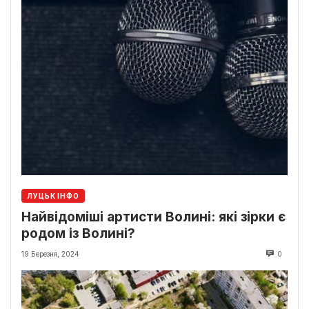
ЛУЦЬК ІНФО
Найвідоміші артисти Волині: які зірки є
родом із Волині?
19 Березня, 2024
0