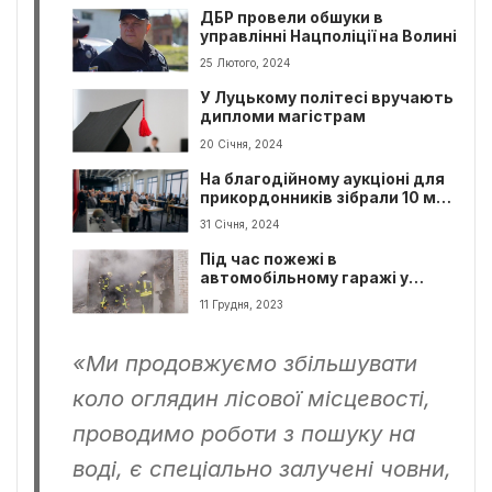
ДБР провели обшуки в
управлінні Нацполіції на Волині
25 Лютого, 2024
У Луцькому політесі вручають
дипломи магістрам
20 Січня, 2024
На благодійному аукціоні для
прикордонників зібрали 10 млн
гривень
31 Січня, 2024
Під час пожежі в
автомобільному гаражі у
Луцьку постраждав чоловік,
11 Грудня, 2023
який отримав опіки.
«Ми продовжуємо збільшувати
коло оглядин лісової місцевості,
проводимо роботи з пошуку на
воді, є спеціально залучені човни,