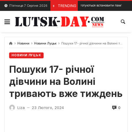
Skip
У Луцьку готуються встановити пам’ятні знаки для вш
TRENDING
П’ятниця 7 Серпня 2026
10 Грудня, 2023
to
content
Новини
Новини Луцьк
Пошуки 17- річної дівчини на Волині тривають вже тиждень
НОВИНИ ЛУЦЬК
Пошуки 17- річної
дівчини на Волині
тривають вже тиждень
0
Liza
23 Лютого, 2024
—