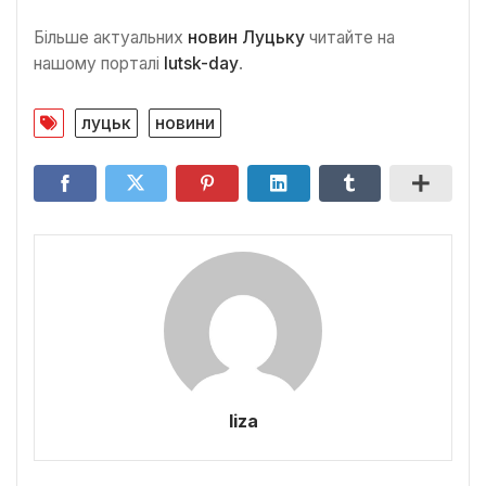
Більше актуальних
новин Луцьку
читайте на
нашому порталі
lutsk-day
.
луцьк
новини
liza