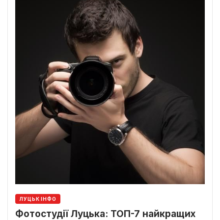
ЛУЦЬК ІНФО
Фотостудії Луцька: ТОП-7 найкращих