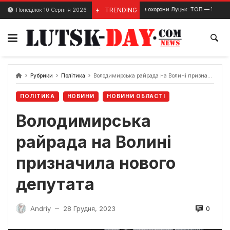
Skip
Служба охорони Луцьк. ТОП — 10 надійних служб
TRENDING
Понеділок 10 Серпня 2026
22 Грудня, 2024
to
content
Рубрики
Політика
Володимирська райрада на Волині призначила нового депутата
ПОЛІТИКА
НОВИНИ
НОВИНИ ОБЛАСТІ
Володимирська
райрада на Волині
призначила нового
депутата
0
Andriy
28 Грудня, 2023
—