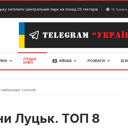
пило Центральний парк на понад 25 гектарів
Бр
19 Травня, 2024
ЛУЦЬК
ИКИ
АФІША
РОЗВАГИ
БІЗ
ІНФО
 найкращих салонів
ни Луцьк. ТОП 8