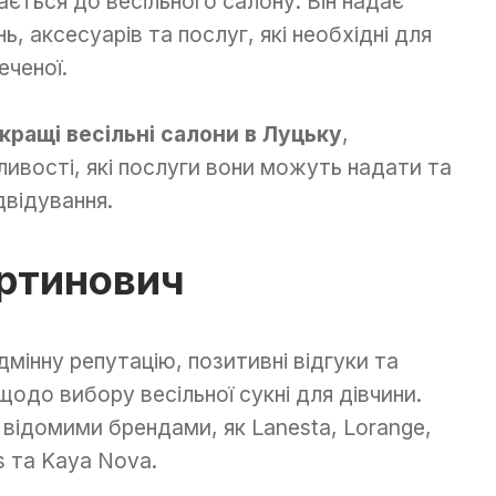
ається до весільного салону. Він надає
, аксесуарів та послуг, які необхідні для
еченої.
кращі весільні салони в Луцьку
,
ливості, які послуги вони можуть надати та
двідування.
ртинович
дмінну репутацію, позитивні відгуки та
, щодо вибору весільної сукні для дівчини.
відомими брендами, як Lanesta, Lorange,
as та Kaya Nova.