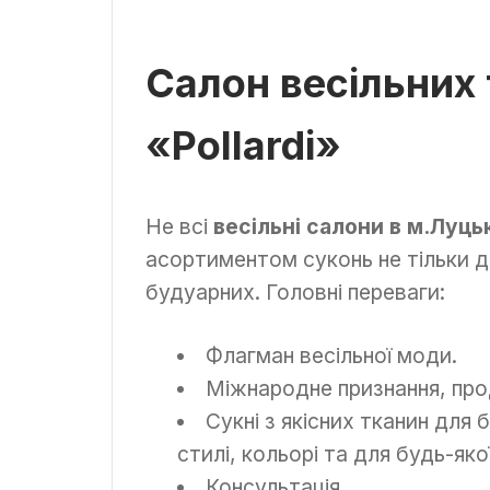
Салон весільних 
«Pollardi»
Не всі
весільні салони в м.Луць
асортиментом суконь не тільки дл
будуарних. Головні переваги:
Флагман весільної моди.
Міжнародне признання, про
Сукні з якісних тканин для 
стилі, кольорі та для будь-якої
Консультація.