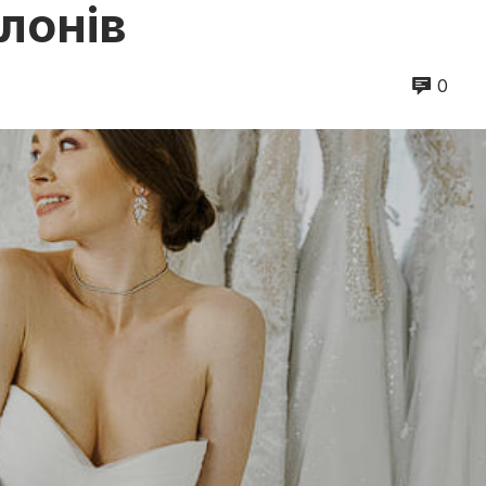
лонів
0