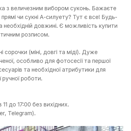
ька з величезним вибором суконь. Бажаєте
 прямі чи сукні А-силуету? Тут є все! Будь-
 та необхідній довжині. Є можливість купити
атичним розписом.
ні сорочки (міні, довгі та міді). Дуже
ченої, особливо для фотосесії та першої
ксесуарів та необхідної атрибутики для
ї ручної роботи.
11 до 17:00 без вихідних.
er, Telegram).