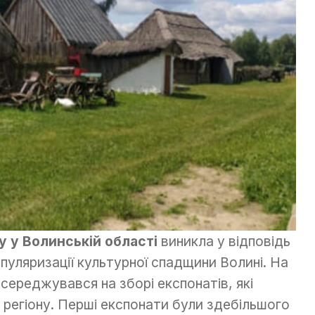
 у Волинській області
виникла у відповідь
пуляризації культурної спадщини Волині. На
середжувався на зборі експонатів, які
 регіону. Перші експонати були здебільшого