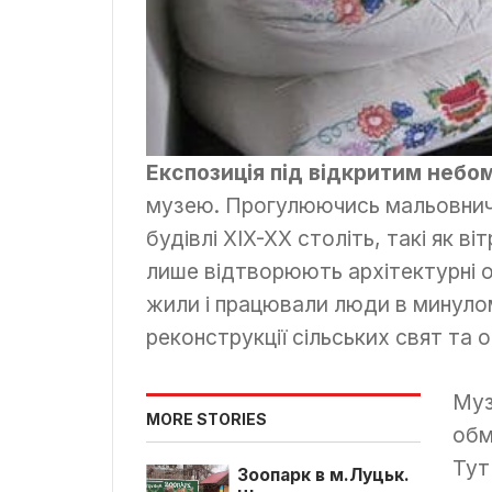
Експозиція під відкритим небо
музею. Прогулюючись мальовнич
будівлі XIX-XX століть, такі як ві
лише відтворюють архітектурні о
жили і працювали люди в минул
реконструкції сільських свят та 
Муз
MORE STORIES
обм
Тут
Зоопарк в м.Луцьк.