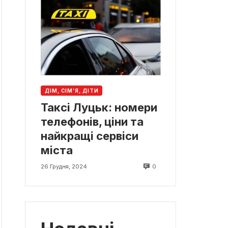
ДІМ, СІМ’Я, ДІТИ
Таксі Луцьк: номери
телефонів, ціни та
найкращі сервіси
міста
0
26 Грудня, 2024