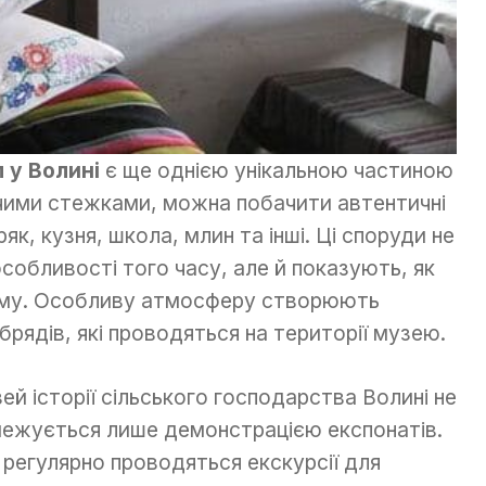
м у Волині
є ще однією унікальною частиною
ими стежками, можна побачити автентичні
тряк, кузня, школа, млин та інші. Ці споруди не
собливості того часу, але й показують, як
ому. Особливу атмосферу створюють
обрядів, які проводяться на території музею.
ей історії сільського господарства Волині не
ежується лише демонстрацією експонатів.
 регулярно проводяться екскурсії для