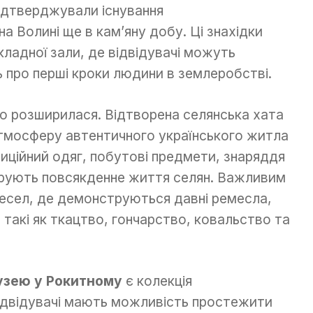
підтверджували існування
а Волині ще в кам’яну добу. Ці знахідки
ладної зали, де відвідувачі можуть
 про перші кроки людини в землеробстві.
о розширилася. Відтворена селянська хата
атмосферу автентичного українського житла
диційний одяг, побутові предмети, знаряддя
юструють повсякденне життя селян. Важливим
месел, де демонструються давні ремесла,
 такі як ткацтво, гончарство, ковальство та
узею у Рокитному
є колекція
Відвідувачі мають можливість простежити