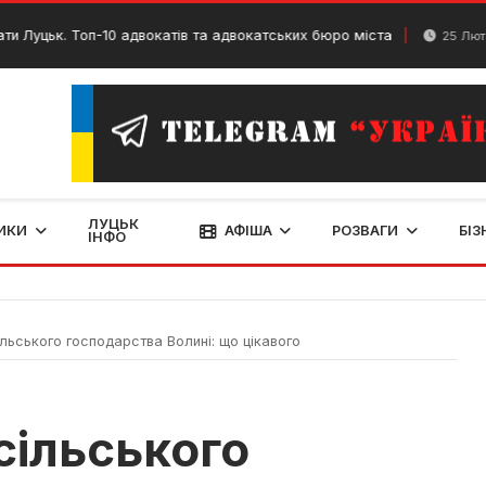
оп-10 адвокатів та адвокатських бюро міста
Д
25 Лютого, 2024
ЛУЦЬК
ИКИ
АФІША
РОЗВАГИ
БІЗ
ІНФО
ільського господарства Волині: що цікавого
 сільського