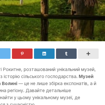
сті Рокитне, розташований унікальний музей,
з історію сільського господарства.
Музей
а Волині
— це не лише збірка експонатів, а й
ина регіону. Давайте детальніше
найти у цьому унікальному музеї, де
ся з сучасністю.