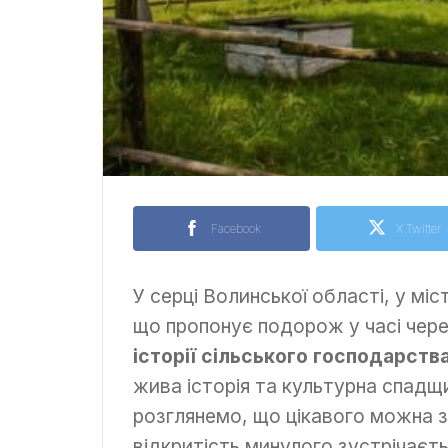
Facebook
X Twitter
У серці Волинської області, у мі
що пропонує подорож у часі чере
історії сільського господарств
жива історія та культурна спадщ
розглянемо, що цікавого можна з
відкритість минулого зустрічаєть