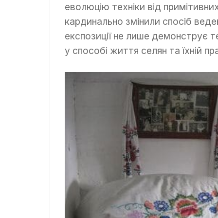
еволюцію техніки від примітивни
кардинально змінили спосіб веде
експозиції не лише демонструє те
у способі життя селян та їхній пра