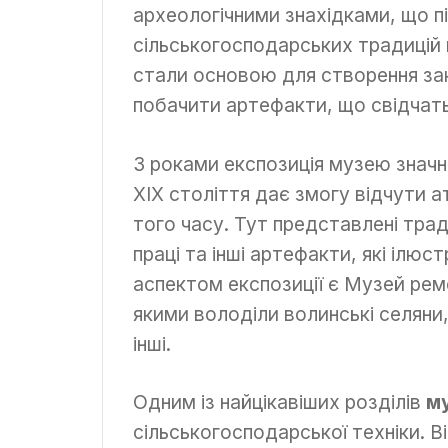
археологічними знахідками, що 
сільськогосподарських традицій н
стали основою для створення зак
побачити артефакти, що свідчать
З роками експозиція музею значн
XIX століття дає змогу відчути 
того часу. Тут представлені тра
праці та інші артефакти, які іл
аспектом експозиції є Музей ре
якими володіли волинські селяни,
інші.
Одним із найцікавіших розділів
м
сільськогосподарської техніки. 