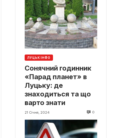
ЛУЦЬК ІНФО
Сонячний годинник
«Парад планет» в
Луцьку: де
знаходиться та що
варто знати
0
21 Січня, 2024