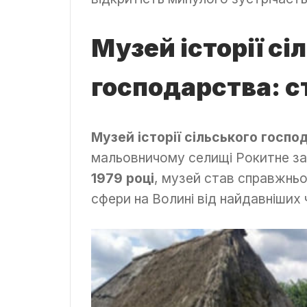
Музей історії сі
господарства: ст
Музей історії сільського госпо
мальовничому селищі Рокитне за 
1979 році
, музей став справжнь
сфери на Волині від найдавніших 