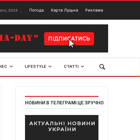
БР провели обшуки в управлінні Нацполіції на Волині
Погода
Карта Луцька
Реклама
10 Серпня
НЕС
LIFESTYLE
СТАТТІ
НОВИНИ В ТЕЛЕГРАМІ ЦЕ ЗРУЧНО