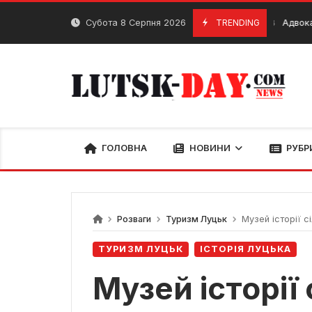
Skip
to
Субота 8 Серпня 2026
TRENDING
Адвокати Луцьк. Т
11 Січня, 2024
content
ГОЛОВНА
НОВИНИ
РУБР
Розваги
Туризм Луцьк
Музей історії с
ТУРИЗМ ЛУЦЬК
ІСТОРІЯ ЛУЦЬКА
Музей історії