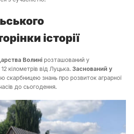
льського
орінки історії
дарства Волині
розташований у
12 кілометрів від Луцька.
Заснований у
ою скарбницею знань про розвиток аграрної
часів до сьогодення.