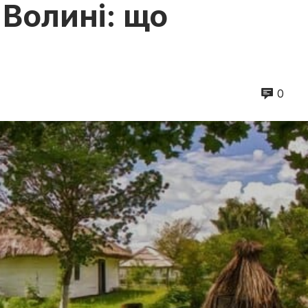
 Волині: що
0