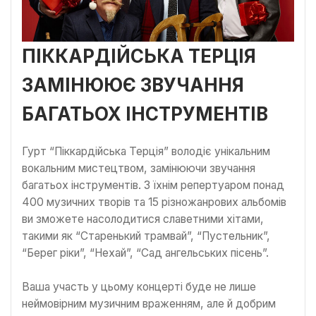
ПІККАРДІЙСЬКА ТЕРЦІЯ
ЗАМІНЮЮЄ ЗВУЧАННЯ
БАГАТЬОХ ІНСТРУМЕНТІВ
Гурт “Піккардійська Терція” володіє унікальним
вокальним мистецтвом, замінюючи звучання
багатьох інструментів. З їхнім репертуаром понад
400 музичних творів та 15 різножанрових альбомів
ви зможете насолодитися славетними хітами,
такими як “Старенький трамвай”, “Пустельник”,
“Берег ріки”, “Нехай”, “Сад ангельських пісень”.
Ваша участь у цьому концерті буде не лише
неймовірним музичним враженням, але й добрим