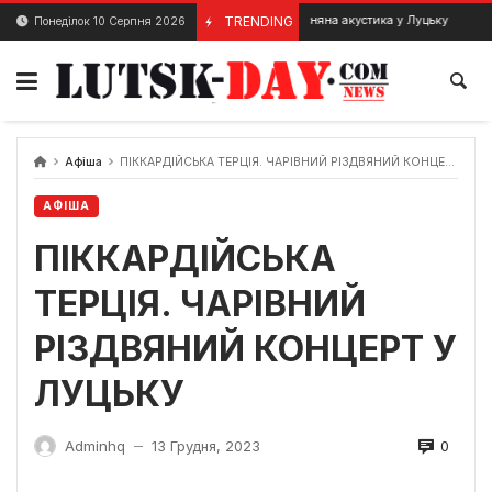
Skip
KRUT. Весняна акустика у Луцьку
TRENDING
Понеділок 10 Серпня 2026
17 Квітня, 2024
15 Лютого, 20
to
content
Афіша
ПІККАРДІЙСЬКА ТЕРЦІЯ. ЧАРІВНИЙ РІЗДВЯНИЙ КОНЦЕРТ У ЛУЦЬКУ
АФІША
ПІККАРДІЙСЬКА
ТЕРЦІЯ. ЧАРІВНИЙ
РІЗДВЯНИЙ КОНЦЕРТ У
ЛУЦЬКУ
0
Adminhq
13 Грудня, 2023
—