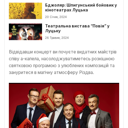
Бджоляр: Шпигунський бойовик у
кінотеатрах Луцька
20 Січня, 2024
Театральна вистава “Повія” у
Луцьку
26 Травня, 2024
Відвідавши концерт ви почуєте видатних майстрів
співу а-капела, насолоджуватиметесь розкішною
святковою програмою з улюблених композицій та
зануритеся в магічну атмосферу Різдва.