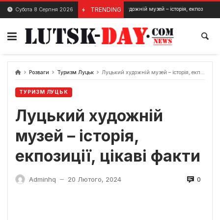
Skip
Луцький художній музей – історія, екпозиції, цікаві факти
TRENDING
Субота 8 Серпня 2026
20 Лютого, 2024
to
content
Розваги
Туризм Луцьк
Луцький художній музей – історія, екпозиції, цікаві факти
ТУРИЗМ ЛУЦЬК
Луцький художній
музей – історія,
екпозиції, цікаві факти
0
Adminhq
20 Лютого, 2024
—