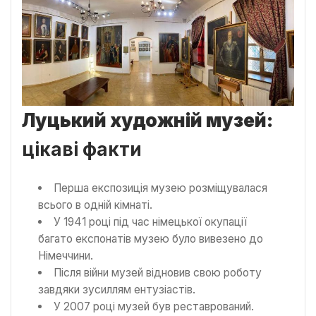
Луцький художній музей:
цікаві факти
Перша експозиція музею розміщувалася
всього в одній кімнаті.
У 1941 році під час німецької окупації
багато експонатів музею було вивезено до
Німеччини.
Після війни музей відновив свою роботу
завдяки зусиллям ентузіастів.
У 2007 році музей був реставрований.