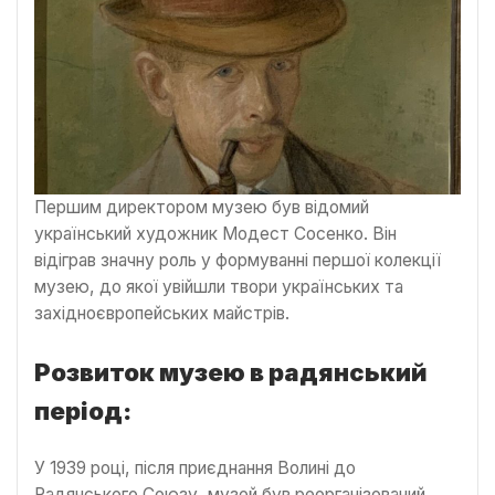
Першим директором музею був відомий
український художник Модест Сосенко. Він
відіграв значну роль у формуванні першої колекції
музею, до якої увійшли твори українських та
західноєвропейських майстрів.
Розвиток музею в радянський
період:
У 1939 році, після приєднання Волині до
Радянського Союзу, музей був реорганізований.