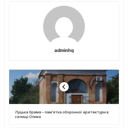
adminhq
Луцька брама – пам’ятка оборонної архітектури в
селищі Олика