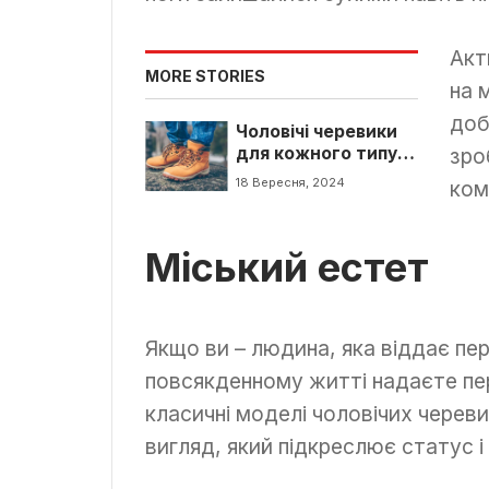
Акт
MORE STORIES
на 
доб
Чоловічі черевики
для кожного типу
зро
особистості: що
18 Вересня, 2024
ком
виберете ви
Міський естет
Якщо ви – людина, яка віддає пер
повсякденному житті надаєте пе
класичні моделі чоловічих череви
вигляд, який підкреслює статус і