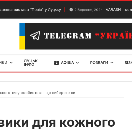
става “Повія” у Луцьку
VARASH – сольний конц
2 Вересня, 2024
ЛУЦЬК
ИКИ
АФІША
РОЗВАГИ
БІЗ
ІНФО
жного типу особистості: що виберете ви
евики для кожного