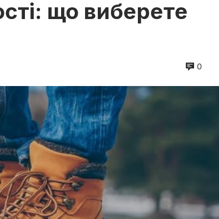
сті: що виберете
0