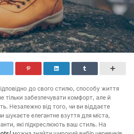
відповідно до свого стилю, способу життя
е тільки забезпечувати комфорт, але й
ть. Незалежно від того, чи ви віддаєте
чи шукаєте елегантне взуття для міста,
ріанти, які підкреслюють ваш стиль. На
ots/
можна знайти широкий вибір черевиків,