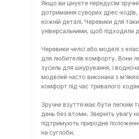
Якщо ви цінуєте передусім зручні
дотримання суворих дрес-кодів, 
кожній деталі. Черевики для так
універсальними, щоб підходили д
Черевики челсі або моделі з ела
для любителів комфорту. Вони л
зусиль для шнурування, і водноч
моделей часто виконана з м’яких
комфорт під час тривалого ходін
Зручне взуття має бути легким т
день без втоми. Зверніть увагу н
підтримують природне положення
на суглоби.