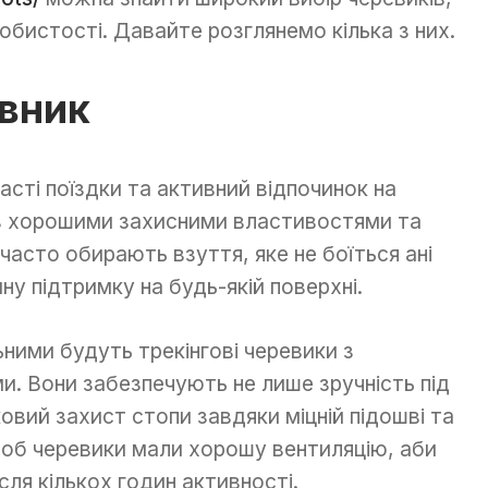
обистості. Давайте розглянемо кілька з них.
вник
сті поїздки та активний відпочинок на
и з хорошими захисними властивостями та
часто обирають взуття, яке не боїться ані
йну підтримку на будь-якій поверхні.
ними будуть трекінгові черевики з
. Вони забезпечують не лише зручність під
овий захист стопи завдяки міцній підошві та
щоб черевики мали хорошу вентиляцію, аби
сля кількох годин активності.