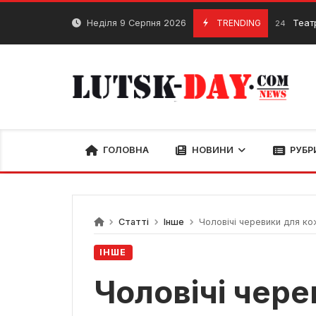
Skip
to
Неділя 9 Серпня 2026
TRENDING
Театральна ви
26 Травня, 2024
content
ГОЛОВНА
НОВИНИ
РУБР
Статті
Інше
Чоловічі черевики для ко
ІНШЕ
Чоловічі чер