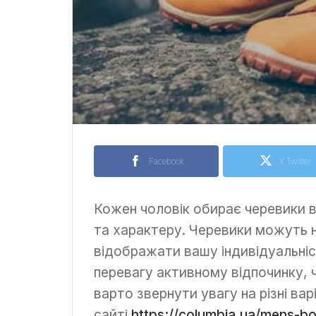
Facebook
X Twitter
Кожен чоловік обирає черевики 
та характеру. Черевики можуть н
відображати вашу індивідуальніс
перевагу активному відпочинку, 
варто звернути увагу на різні ва
сайті
https://columbia.ua/mens-bo