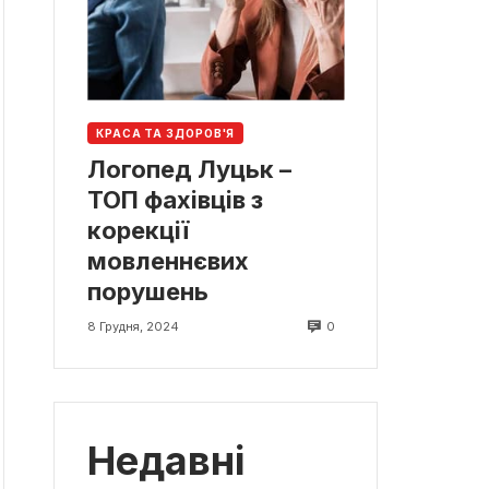
КРАСА ТА ЗДОРОВ'Я
Логопед Луцьк –
ТОП фахівців з
корекції
мовленнєвих
порушень
0
8 Грудня, 2024
Недавні