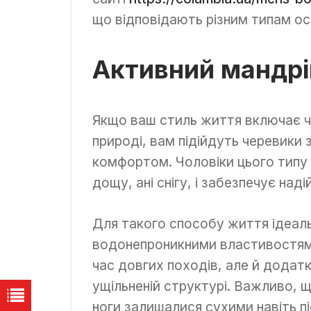
що відповідають різним типам ос
Активний мандрі
Якщо ваш стиль життя включає ча
природі, вам підійдуть черевик
комфортом. Чоловіки цього типу 
дощу, ані снігу, і забезпечує наді
Для такого способу життя ідеаль
водонепроникними властивостями
час довгих походів, але й додатк
ущільненій структурі. Важливо, 
ноги залишалися сухими навіть пі