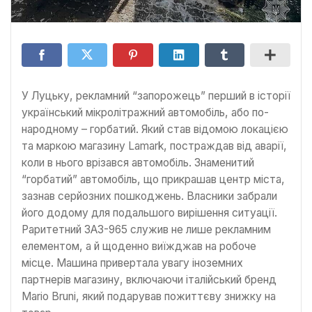
У Луцьку, рекламний “запорожець” перший в історії
український мікролітражний автомобіль, або по-
народному – горбатий. Який став відомою локацією
та маркою магазину Lamark, постраждав від аварії,
коли в нього врізався автомобіль. Знаменитий
“горбатий” автомобіль, що прикрашав центр міста,
зазнав серйозних пошкоджень. Власники забрали
його додому для подальшого вирішення ситуації.
Раритетний ЗАЗ-965 служив не лише рекламним
елементом, а й щоденно виїжджав на робоче
місце. Машина привертала увагу іноземних
партнерів магазину, включаючи італійський бренд
Mario Bruni, який подарував пожиттєву знижку на