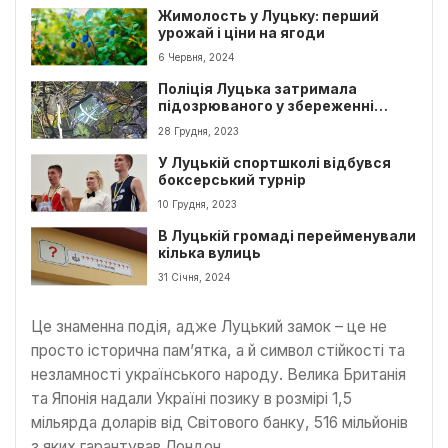
Жимолость у Луцьку: перший
урожай і ціни на ягоди
6 Червня, 2024
Поліція Луцька затримала
підозрюваного у збереженні
наркотиків
28 Грудня, 2023
У Луцькій спортшколі відбувся
боксерський турнір
10 Грудня, 2023
В Луцькій громаді перейменували
кілька вулиць
31 Січня, 2024
Це знаменна подія, адже Луцький замок – це не
просто історична пам’ятка, а й символ стійкості та
незламності українського народу. Велика Британія
та Японія надали Україні позику в розмірі 1,5
мільярда доларів від Світового банку, 516 мільйонів
з яких гарантував Лондон.