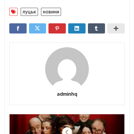
луцьк
новини
adminhq