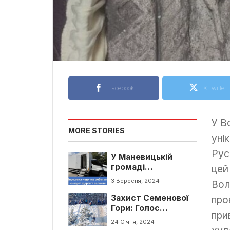
Facebook
X Twitter
У В
MORE STORIES
уні
Рус
У Маневицькій
громаді
цей
відбудеться
3 Вересня, 2024
Вол
перший виїзд
Захист Семенової
пересувної
про
Гори: Голос
мед.амбулаторії
при
Громади
24 Січня, 2024