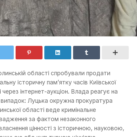
олинській області спробували продати
кальну історичну пам’ятку часів Київської
і через інтернет-аукціон. Влада реагує на
 випадок: Луцька окружна прокуратура
инської області веде кримінальне
вадження за фактом незаконного
власнення цінності з історичною, науковою,