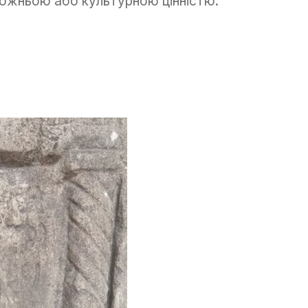
ожньою або культурною цінністю.