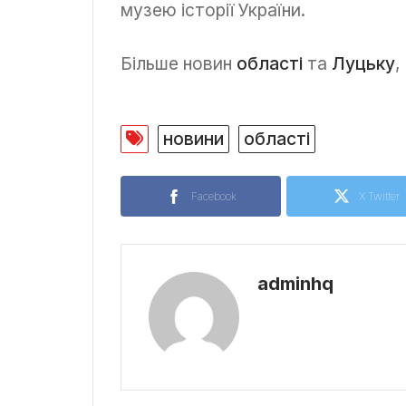
музею історії України.
Більше новин
області
та
Луцьку
,
новини
області
Facebook
X Twitter
adminhq