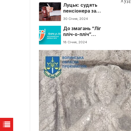
худ
Луцьк: судять
пенсіонера за
виправдовування
30 Січня, 2024
агресії РФ
До змагань “Ліг
пліч-о-пліч”
долучилися 812
18 Січня, 2024
команд з Волині