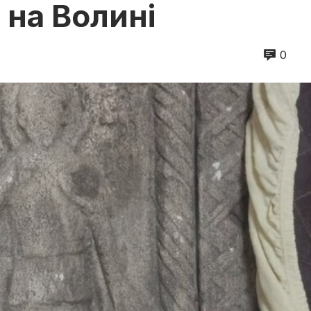
 на Волині
0