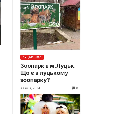
ЛУЦЬК ІНФО
Зоопарк в м.Луцьк.
Що є в луцькому
зоопарку?
0
4 Січня, 2024