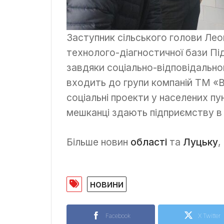
Заступник сільського голови Лео
технолого-діагностичної бази Пі
завдяки соціально-відповідальн
входить до групи компаній ТМ «В
соціальні проекти у населених пу
мешканці здають підприємству в 
Більше новин
області
та
Луцьку
,
новини
Facebook
X Twitter