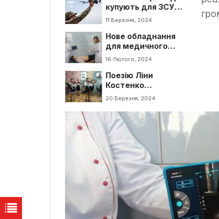
купують для ЗСУ
гро
174 безпілотники
11 Березня, 2024
Нове обладнання
для медичного
центру поблизу
16 Лютого, 2024
Луцька
Поезію Ліни
Костенко
декламували у
20 Березня, 2024
Берестечку