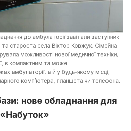
аднання до амбулаторії завітали заступник
ь та староста села Віктор Ковжук. Сімейна
рувала можливості нової медичної техніки,
Д є компактним та може
ах амбулаторії, а й у будь-якому місці,
нарного комп’ютера, планшета чи телефона.
бази: нове обладнання для
В «Набуток»