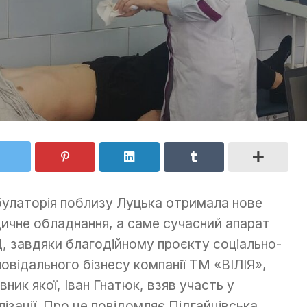
улаторія поблизу Луцька отримала нове
ичне обладнання, а саме сучасний апарат
, завдяки благодійному проєкту соціально-
повідального бізнесу компанії ТМ «ВІЛІЯ»,
івник якої, Іван Гнатюк, взяв участь у
лізації. Про це повідомляє Підгайцівська