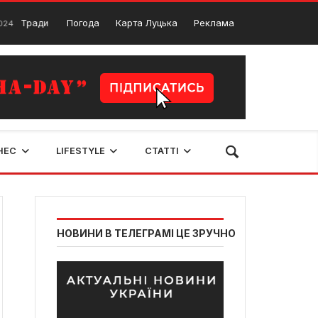
иції та обряди на Волині. Історичні та сучасні Волинські традиції
Погода
Карта Луцька
Реклама
НЕС
LIFESTYLE
СТАТТІ
НОВИНИ В ТЕЛЕГРАМІ ЦЕ ЗРУЧНО