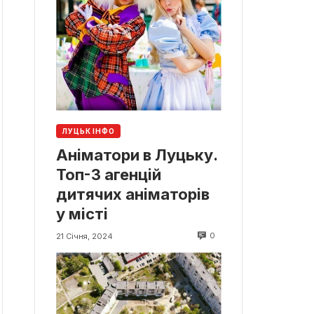
ЛУЦЬК ІНФО
Аніматори в Луцьку.
Топ-3 агенцій
дитячих аніматорів
у місті
0
21 Січня, 2024