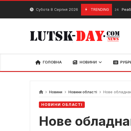
Skip
to
Субота 8 Серпня 2026
TRENDING
Реабілітаційні
14 Грудня, 2024
content
ГОЛОВНА
НОВИНИ
РУБР
Новини
Новини області
Нове обладнан
НОВИНИ ОБЛАСТІ
Нове обладна