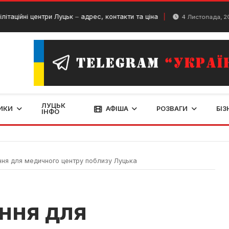
 центри Луцьк ‒ адрес, контакти та ціна
Трад
4 Листопада, 2024
ЛУЦЬК
ИКИ
АФІША
РОЗВАГИ
БІЗ
ІНФО
ня для медичного центру поблизу Луцька
ння для