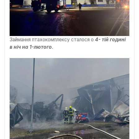
Займання птахокомплексу сталося о
4- тій годині
в ніч на 1-лютого
.