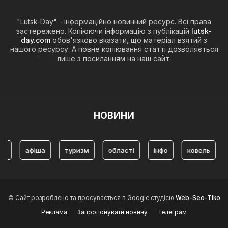
"Lutsk-Day" - інформаційно новинний ресурс. Всі права
застережено. Копіюючи інформацію з публікацій
lutsk-
day.com
обов'язково вказати, що матеріал взятий з
нашого ресурсу. А повне копіювання статті дозволяється
лише з посиланням на наш сайт.
НОВИНИ
іша
туризм
області
інфо
ковель
історія
© Сайт розроблено та просувається в Google студією
Web-Seo-Tiko
Реклама
Запропонувати новину
Телеграм