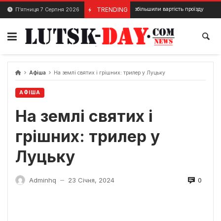
Skip
На Волині збільшили вартість проїзду на міжміський т
TRENDING
П’ятниця 7 Серпня 2026
15 Грудня, 2023
to
content
Афіша
На землі святих і грішних: трилер у Луцьку
АФІША
На землі святих і
грішних: трилер у
Луцьку
0
Adminhq
23 Січня, 2024
—