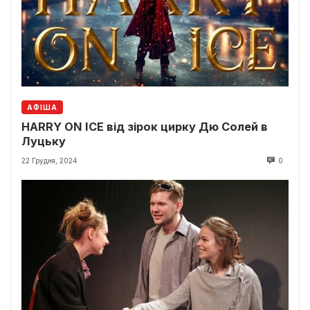
АФІША
HARRY ON ICE від зірок цирку Дю Солей в
Луцьку
22 Грудня, 2024
0