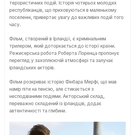
терористичних подій. Історія чотирьох молодих
республіканців, що приховуються в маленькому
поселенні, привертає увагу до важливих подій того
часу.
Фільм, створений в Ірландії, є кримінальним
трилером, який доторкається до історії країни.
Режисерська робота Роберта Лоренца пропонує
перегляд у захоплюючій атмосфері та залучає
ірландських акторів.
Фільм розкриває історію Фінбара Мерфі, що мав
намір піти на пенсію, але стикається з
несподіваними подіями. Акторський склад,
переважно складений із ірландців, додає
автентичності та глибини.