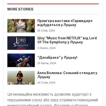
MORE STORIES
Прем’єра вистави «Гармидер»
відбудеться у Луцьку
25 Січня, 2024
Шоу “Music from NETFLIX” від Lord
Of The Symphony у Луцьку
3 Лютого, 2024
“ДахаБраха” у Луцьку!
25 Квітня, 2024
Алла Волкова: Сольний стендап у
Луцьку
24 Січня, 2024
Ця інноваційна можливість дозволяє аудиторії з
порушеннями слуху або зору отримати повноцінний
кінематографічний досвід. Відтепер субтитри