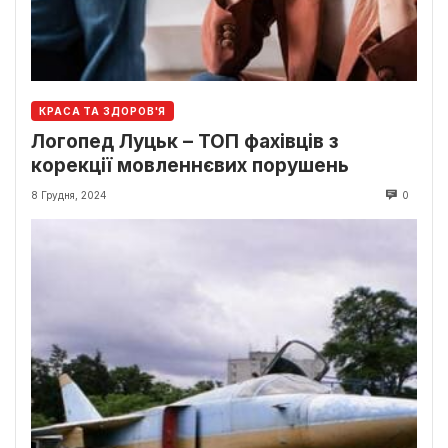
КРАСА ТА ЗДОРОВ'Я
Логопед Луцьк – ТОП фахівців з
корекції мовленнєвих порушень
8 Грудня, 2024
0