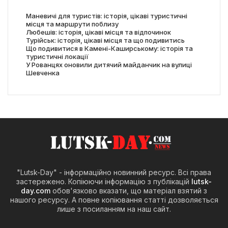
Маневичі для туристів: історія, цікаві туристичні
місця та маршрути поблизу
Любешів: історія, цікаві місця та відпочинок
Турійськ: історія, цікаві місця та що подивитись
Що подивитися в Камені-Каширському: історія та
туристичні локації
У Рованцях оновили дитячий майданчик на вулиці
Шевченка
"Lutsk-Day" - інформаційно новинний ресурс. Всі права
застережено. Копіюючи інформацію з публікацій
lutsk-
day.com
обов'язково вказати, що матеріал взятий з
нашого ресурсу. А повне копіювання статті дозволяється
лише з посиланням на наш сайт.