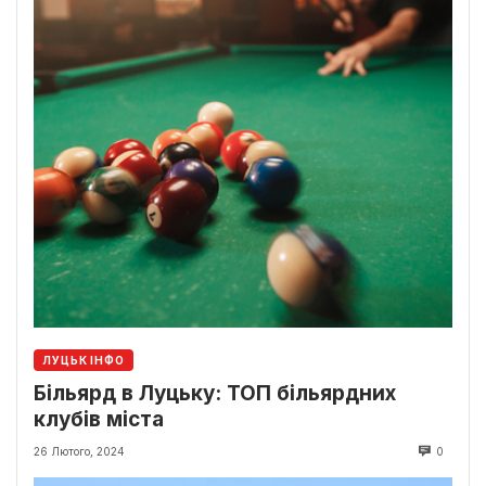
ЛУЦЬК ІНФО
Більярд в Луцьку: ТОП більярдних
клубів міста
26 Лютого, 2024
0