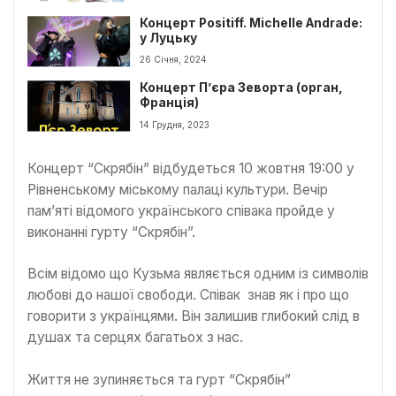
Концерт Positiff. Michelle Andrade:
у Луцьку
26 Січня, 2024
Концерт П’єра Зеворта (орган,
Франція)
14 Грудня, 2023
Концерт “Скрябін” відбудеться 10 жовтня 19:00 у
Рівненському міському палаці культури. Вечір
пам’яті відомого українського співака пройде у
виконанні гурту “Скрябін”.
Всім відомо що Кузьма являється одним із символів
любові до нашої свободи. Співак знав як і про що
говорити з українцями. Він залишив глибокий слід в
душах та серцях багатьох з нас.
Життя не зупиняється та гурт “Скрябін”