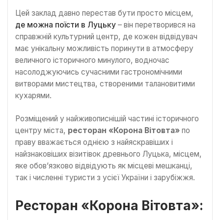
Цей заклад давно перестав бути просто місцем,
де можна поїсти в Луцьку
– він перетворився на
справжній культурний центр, де кожен відвідувач
має унікальну можливість поринути в атмосферу
величного історичного минулого, водночас
насолоджуючись сучасними гастрономічними
витворами мистецтва, створеними талановитими
кухарями.
Розміщений у найживописнішій частині історичного
центру міста,
ресторан «Корона Вітовта»
по
праву вважається однією з найяскравіших і
найзнаковіших візитівок древнього Луцька, місцем,
яке обов’язково відвідують як місцеві мешканці,
так і численні туристи з усієї України і зарубіжжя.
Ресторан «Корона Вітовта»: