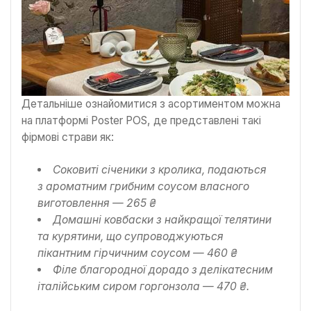
Детальніше ознайомитися з асортиментом можна
на платформі Poster POS, де представлені такі
фірмові страви як:
Соковиті січеники з кролика, подаються
з ароматним грибним соусом власного
виготовлення — 265 ₴
Домашні ковбаски з найкращої телятини
та курятини, що супроводжуються
пікантним гірчичним соусом — 460 ₴
Філе благородної дорадо з делікатесним
італійським сиром горгонзола — 470 ₴.