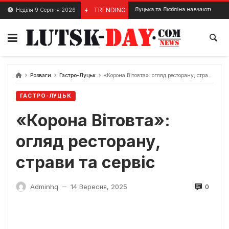
Skip
Журналісти Луцька та Любліна навчаються виявляти фейк
TRENDING
Неділя 9 Серпня 2026
17 Лютого, 2024
to
content
Розваги
Гастро-Луцьк
«Корона Вітовта»: огляд ресторану, страви та сервіс
ГАСТРО-ЛУЦЬК
«Корона Вітовта»:
огляд ресторану,
страви та сервіс
0
Adminhq
14 Вересня, 2025
—