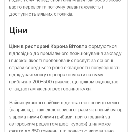
варто перевірити поточну завантаженість і
доступність вільних столиків.
Ціни
Ціни в ресторані Корона Вітовта
формуються
відповідно до преміального позиціонування закладу
і високої якості пропонованих послуг: за основні
страви середнього рівня складності і популярності
відвідувачі можуть розраховувати на суму
приблизно 200–500 гривень, що цілком відповідає
стандартам якісної ресторанної кухні.
Найвишуканіші і найбільш делікатесні позиції меню
(наприклад, такі ексклюзивні страви як ніжний вугор
з ароматними білими грибами, приготований за
авторським рецептом шеф-кухаря) ціна може
сягати до 850 гривень, що повністю виправдано