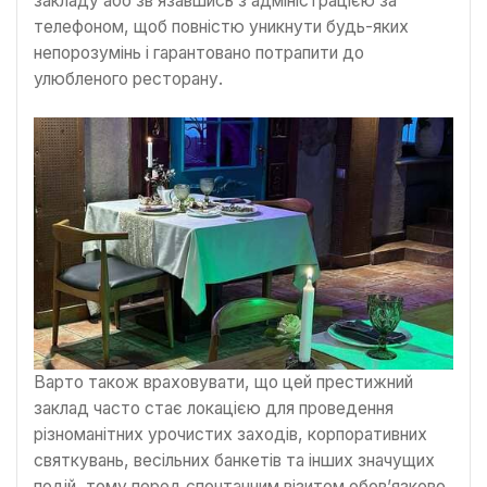
закладу або зв’язавшись з адміністрацією за
телефоном, щоб повністю уникнути будь-яких
непорозумінь і гарантовано потрапити до
улюбленого ресторану.
Варто також враховувати, що цей престижний
заклад часто стає локацією для проведення
різноманітних урочистих заходів, корпоративних
святкувань, весільних банкетів та інших значущих
подій, тому перед спонтанним візитом обов’язково