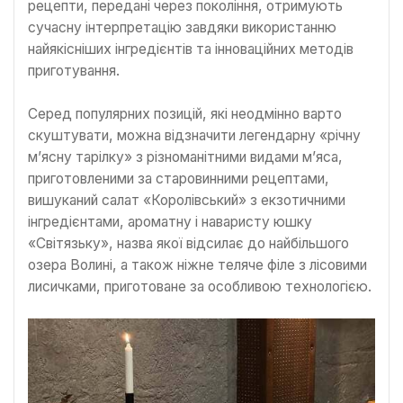
рецепти, передані через покоління, отримують
сучасну інтерпретацію завдяки використанню
найякісніших інгредієнтів та інноваційних методів
приготування.
Серед популярних позицій, які неодмінно варто
скуштувати, можна відзначити легендарну «річну
м’ясну тарілку» з різноманітними видами м’яса,
приготовленими за старовинними рецептами,
вишуканий салат «Королівський» з екзотичними
інгредієнтами, ароматну і наваристу юшку
«Світязьку», назва якої відсилає до найбільшого
озера Волині, а також ніжне теляче філе з лісовими
лисичками, приготоване за особливою технологією.