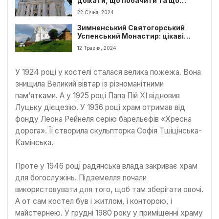
доїхати, що побачити та що
приховують підземелля
22 Січня, 2024
Зимненський Святогорський
Успенський Монастир: цікаві
факти
12 Травня, 2024
У 1924 році у костелі сталася велика пожежа. Вона
знищила Великий вівтар із різноманітними
пам’ятками. А у 1925 році Папа Пій XI відновив
Луцьку дієцезію. У 1936 році храм отримав від
фонду Леона Рейнеля серію барельєфів «Хресна
дорога». Її створила скульпторка Софія Тшіцінська-
Камінська.
Проте у 1946 році радянська влада закриває храм
для богослужінь. Підземелля почали
використовувати для того, щоб там зберігати овочі.
А от сам костел був і житлом, і конторою, і
майстернею. У грудні 1980 року у приміщенні храму