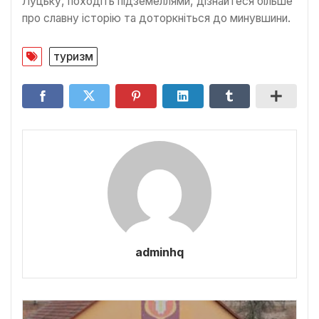
Луцьку, походіть підземеллями, дізнайтеся більше
про славну історію та доторкніться до минувшини.
туризм
adminhq