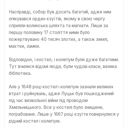
Насправді, собор був досить багатий, адже ним
опікувався орден єзуїтів, якому в свою чергу
сприяли волинська шляхта та магнати. Лише за
першу половину 17 століття ними було
пожертвувано 40 тисяч злотих, а також землі,
маєтки, замки.
Відповідно, і костел, і колегіум були дуже багатими.
Тут вчилися відомі люди, були чудові класи, велика
бібліотека.
Але у 1648 році костел і колегіум зазнали великих
втрат і руйнувань, адже Луцьк був пошкоджений
під час визвольної війни під проводом
Хмельницького. Все у костелі було знищене,
пограбоване. Лише у 1667 році єзуїти повернулися у
рідний костел і колегіум.