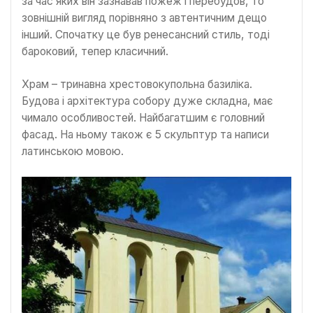
за час яких він зазнавав пожеж і перебудов, то
зовнішній вигляд порівняно з автентичним дещо
інший. Спочатку це був ренесансний стиль, тоді
бароковий, тепер класичний.
Храм – тринавна хрестовокупольна базиліка.
Будова і архітектура собору дуже складна, має
чимало особливостей. Найбагатшим є головний
фасад. На ньому також є 5 скульптур та написи
латинською мовою.