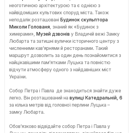
неоготичною архітектурою та є однією з
найвідоміших культових споруд міста. Також
неподалік розташовані
Будинок скульптора
Миколи Голованя
, знаний як «Будинок з
химерами»,
Музей дзвонів
у Владичій вежі Замку
Любарта та затишні вулички історичного центру з
численними кав’ярнями й ресторанами. Такий
маршрут дозволить за один день познайомитися з
найцікавішими пам’ятками Луцька та повністю
відчути атмосферу одного з найдавніших міст
України.
Собор Петра і Павла де знаходиться знайти дуже
легко. Він розташований на
вулиці Катедральній, 6
за кілька метрів від головної перлини Луцька –
замку Любарта.
Обов’язково відвідайте собор Петра і Павла у