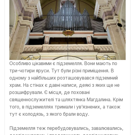
Особливо цікавими є підземелля. Вони мають по
три-чотири яруси. Тут були різні приміщення. В
одному з найбільших розташовувався підземний
храм. На стінах є давні написи, деякі з яких ще не
розшифрували. Є місця, де поховані
священнослужителі та шляхтянка Магдалина. Крім
того, в підземеллях тримали і ув’язнених, а також
тут є колодязь, з якого брали воду.
Підземелля теж перебудовувались, завалювались,