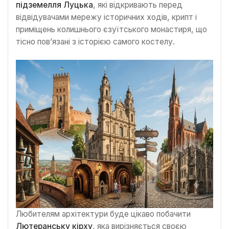
підземелля Луцька
, які відкривають перед
відвідувачами мережу історичних ходів, крипт і
приміщень колишнього єзуїтського монастиря, що
тісно пов’язані з історією самого костелу.
Любителям архітектури буде цікаво побачити
Лютеранську кірху
, яка вирізняється своєю