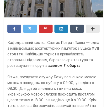
Кафедральний костел Святих Петра і Павла — одна
з найвідоміших архітектурних пам’яток Луцька XVII
століття. Найбільше туристів приваблюють
старовинні підземелля, барокова архітектура та
розташування поруч із
замком Любарта
.
Отже, послухати службу Божу польською мовою
можна з понеділка по суботу о 09.00, у неділю о
08.30. Для дітей в неділю є і дитяча меса.
Українською мовою служби проходять протягом
цілого тижня о 18.00, а в неділю ще й о 10.00. Крім
того, розклад богослужінь зазвичай написаний і на