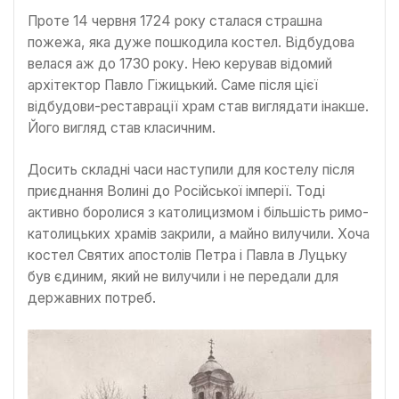
Проте 14 червня 1724 року сталася страшна
пожежа, яка дуже пошкодила костел. Відбудова
велася аж до 1730 року. Нею керував відомий
архітектор Павло Гіжицький. Саме після цієї
відбудови-реставрації храм став виглядати інакше.
Його вигляд став класичним.
Досить складні часи наступили для костелу після
приєднання Волині до Російської імперії. Тоді
активно боролися з католицизмом і більшість римо-
католицьких храмів закрили, а майно вилучили. Хоча
костел Святих апостолів Петра і Павла в Луцьку
був єдиним, який не вилучили і не передали для
державних потреб.