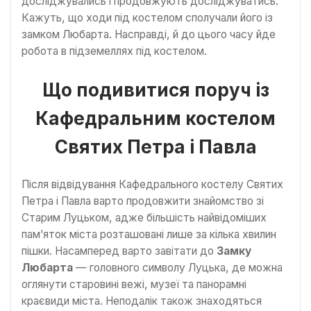
досліджувались і продовжують досліджуватись.
Кажуть, що ходи під костелом сполучали його із
замком Любарта. Насправді, й до цього часу йде
робота в підземеллях під костелом.
Що подивитися поруч із
Кафедральним костелом
Святих Петра і Павла
Після відвідування Кафедрального костелу Святих
Петра і Павла варто продовжити знайомство зі
Старим Луцьком, адже більшість найвідоміших
пам’яток міста розташовані лише за кілька хвилин
пішки. Насамперед варто завітати до
Замку
Любарта
— головного символу Луцька, де можна
оглянути старовині вежі, музеї та панорамні
краєвиди міста. Неподалік також знаходяться