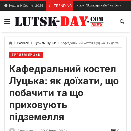
Skip
Концерт — аукціон “Володарі неба” на Волині
TRENDING
Неділя 9 Серпня 2026
3 Лютого, 2024
21 Березня, 
to
content
Розваги
Туризм Луцьк
Кафедральний костел Луцька: як доїхати, що побачити та що приховують підземелля
ТУРИЗМ ЛУЦЬК
Кафедральний костел
Луцька: як доїхати, що
побачити та що
приховують
підземелля
0
Adminhq
22 Січня, 2024
—