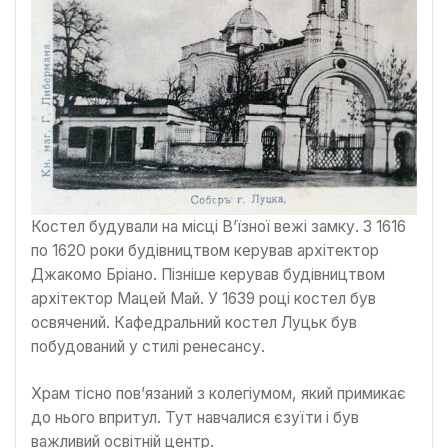
Костел будували на місці В’їзної вежі замку. З 1616
по 1620 роки будівництвом керував архітектор
Джакомо Бріано. Пізніше керував будівництвом
архітектор Мацей Май. У 1639 році костел був
освячений. Кафедральний костел Луцьк був
побудований у стилі ренесансу.
Храм тісно пов’язаний з колегіумом, який примикає
до нього впритул. Тут навчалися єзуїти і був
важливий освітній центр.